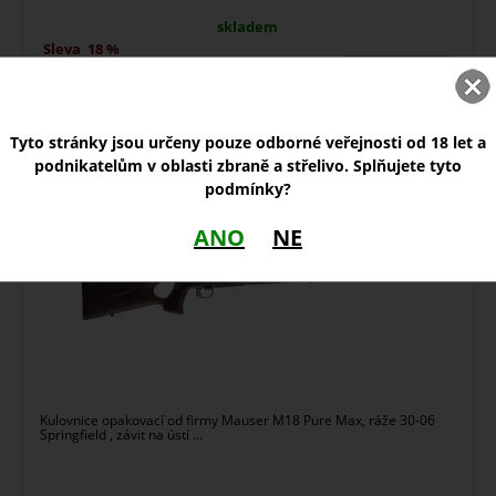
skladem
Sleva
18 %
21 790,00
Kč
Tyto stránky jsou určeny pouze odborné veřejnosti od 18 let a
Kulovnice Mauser M18 Pure Max 30-06 Springfield
podnikatelům v oblasti zbraně a střelivo. Splňujete tyto
podmínky?
ANO
NE
Kulovnice opakovací od firmy Mauser M18 Pure Max, ráže 30-06
Springfield , závit na ústí ...