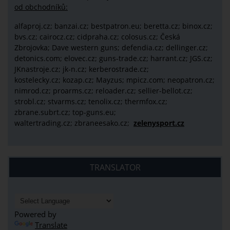
od obchodníků:
alfaproj.cz;
banzai.cz;
bestpatron.eu;
beretta.cz;
binox.cz;
bvs.cz;
cairocz.cz; cidpraha.cz; colosus.cz; Česká
Zbrojovka; Dave western guns; defendia.cz; dellinger.cz;
detonics.com; elovec.cz; guns-trade.cz; harrant.cz; JGS.cz;
JKnastroje.cz; jk-n.cz; kerberostrade.cz;
kostelecky.cz;
kozap.cz; Mayzus;
mpicz.com; neopatron.cz;
nimrod.cz; proarms.cz; reloader.cz; sellier-bellot.cz;
strobl.cz;
stvarms.cz; tenolix.cz; thermfox.cz;
zbrane.subrt.cz;
top-guns.eu;
waltertrading.cz; zbraneesako.cz;
zelenysport.cz
TRANSLATOR
Powered by
Translate