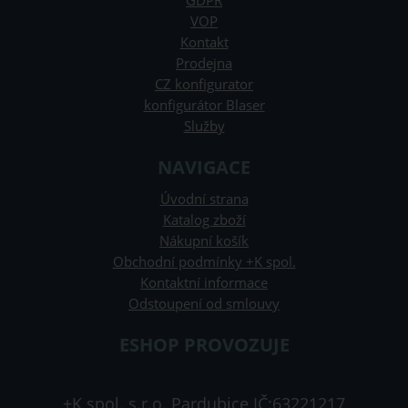
GDPR
VOP
Kontakt
Prodejna
CZ konfigurator
konfigurátor Blaser
Služby
NAVIGACE
Úvodní strana
Katalog zboží
Nákupní košík
Obchodní podmínky +K spol.
Kontaktní informace
Odstoupení od smlouvy
ESHOP PROVOZUJE
+K spol. s.r.o. Pardubice IČ:63221217