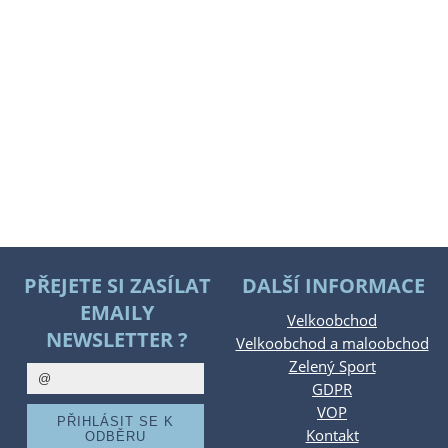
PŘEJETE SI ZASÍLAT
DALŠÍ INFORMACE
EMAILY
Velkoobchod
NEWSLETTER ?
Velkoobchod a maloobchod
Zelený Sport
GDPR
VOP
Kontakt