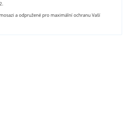
2.
 mosazi a odpružené pro maximální ochranu Vaší
blasti zbraně a