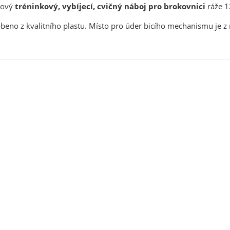
stový
tréninkový, vybíjecí, cvičný náboj pro brokovnici
ráže 1
obeno z kvalitního plastu.
Místo pro úder bicího mechanismu je z
sou určeny pouze odborné veřejnosti od 18 let a podnikatelům v o
střelivo. Splňujete tyto podmínky?
ANO
NE