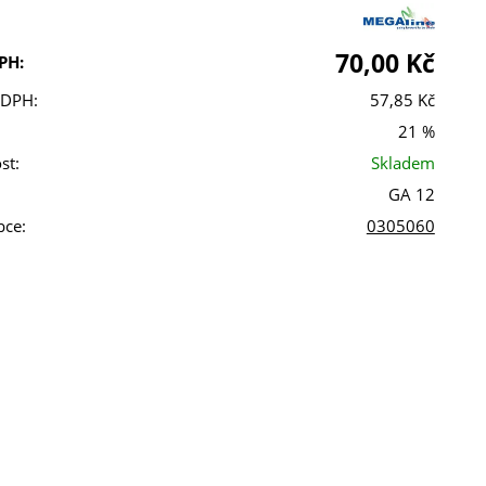
70,00 Kč
PH:
 DPH:
57,85 Kč
21 %
st:
Skladem
GA 12
bce:
0305060