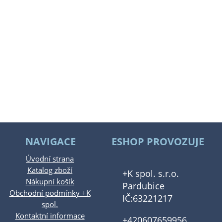
NAVIGACE
ESHOP PROVOZUJE
Úvodní strana
Katalog zboží
+K spol. s.r.o.
Nákupní košík
Pardubice
Obchodní podmínky +K
IČ:63221217
spol.
Kontaktní informace
+420607659956