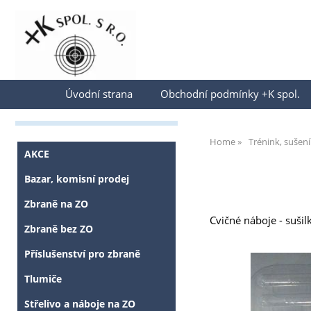
Přihlásit se
Úvodní strana
Obchodní podmínky +K spol.
Home
Trénink, sušení
AKCE
Bazar, komisní prodej
Zbraně na ZO
Cvičné náboje - sušilk
Zbraně bez ZO
Příslušenství pro zbraně
Tlumiče
Střelivo a náboje na ZO