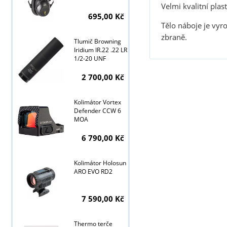
Velmi kvalitní pla
695,00 Kč
Tělo náboje je vyr
zbraně.
Tlumič Browning
Iridium IR.22 .22 LR
1/2-20 UNF
2 700,00 Kč
Kolimátor Vortex
Defender CCW 6
MOA
6 790,00 Kč
Tyto stránky j
Kolimátor Holosun
ARO EVO RD2
7 590,00 Kč
Thermo terče