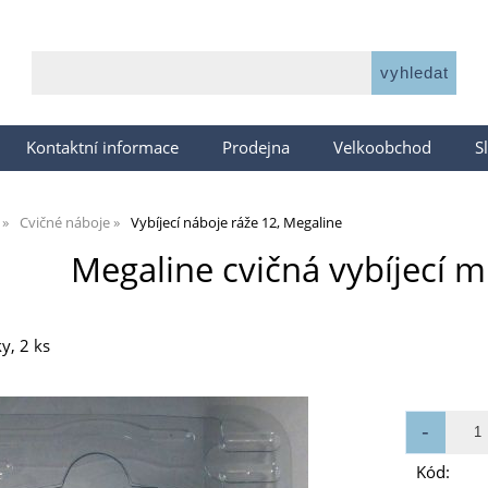
Kontaktní informace
Prodejna
Velkoobchod
S
Cvičné náboje
Vybíjecí náboje ráže 12, Megaline
Megaline cvičná vybíjecí m
y, 2 ks
Kód: