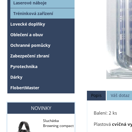
Laserové náboje
Tréninková zařízení
Lovecké doplňky
Oblečení a obuv
Ochranné pomůcky
Zabezpečení zbraní
Pyrotechnika
Dárky
FlobertMaster
Popis
Váš dotaz
NOVINKY
Balení: 2 ks
Sluchátka
Plastová
cvičná v
Browning compact