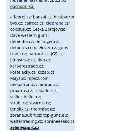
můžeme naskladnit zboží od
obchodníků:
alfaproj.cz;
banzai.cz;
bestpatron.eu;
beretta.cz;
binox.cz;
bvs.cz;
cairocz.cz; cidpraha.cz;
colosus.cz; Česká Zbrojovka;
Dave western guns;
defendia.cz; dellinger.cz;
detonics.com; elovec.cz; guns-
trade.cz; harrant.cz; JGS.cz;
JKnastroje.cz; jk-n.cz;
kerberostrade.cz;
kostelecky.cz;
kozap.cz;
Mayzus;
mpicz.com;
neopatron.cz; nimrod.cz;
proarms.cz; reloader.cz;
sellier-bellot.cz;
strobl.cz;
stvarms.cz;
tenolix.cz; thermfox.cz;
zbrane.subrt.cz;
top-guns.eu;
waltertrading.cz; zbraneesako.cz;
zelenysport.cz