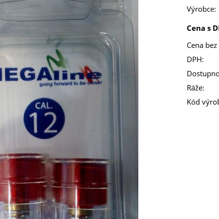
Výrobce:
Cena s D
Cena bez
DPH:
Dostupno
Ráže:
Kód výro