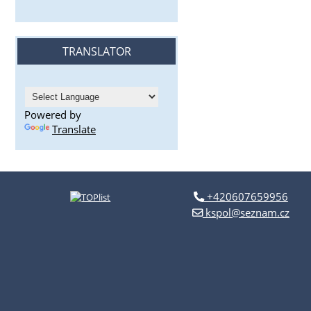
TRANSLATOR
Powered by
Translate
+420607659956
kspol@seznam.cz