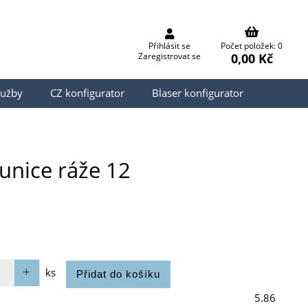
Přihlásit se
Počet položek: 0
0,00 Kč
Zaregistrovat se
lužby
CZ konfigurator
Blaser konfigurator
unice ráže 12
ks
5.86