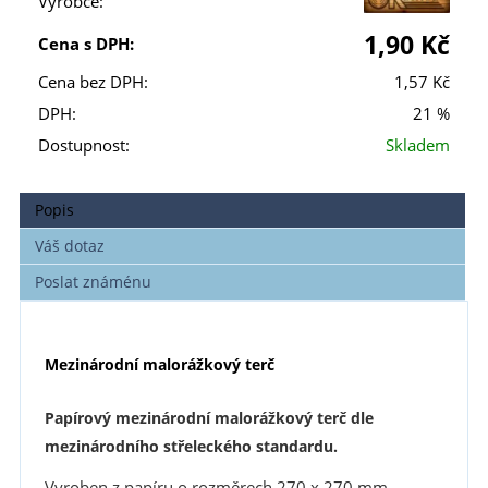
Výrobce:
1,90 Kč
Cena s DPH:
Cena bez DPH:
1,57 Kč
DPH:
21 %
Dostupnost:
Skladem
Popis
Váš dotaz
Poslat známénu
Mezinárodní malorážkový terč
Papírový
mezinárodní malorážkový terč
dle
mezinárodního střeleckého standardu.
Vyroben z papíru o rozměrech 270 x 270 mm.