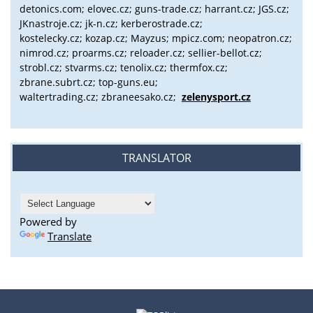
detonics.com; elovec.cz; guns-trade.cz; harrant.cz; JGS.cz;
JKnastroje.cz; jk-n.cz; kerberostrade.cz;
kostelecky.cz;
kozap.cz; Mayzus;
mpicz.com; neopatron.cz;
nimrod.cz; proarms.cz; reloader.cz; sellier-bellot.cz;
strobl.cz;
stvarms.cz; tenolix.cz; thermfox.cz;
zbrane.subrt.cz;
top-guns.eu;
waltertrading.cz; zbraneesako.cz;
zelenysport.cz
TRANSLATOR
Powered by
Translate