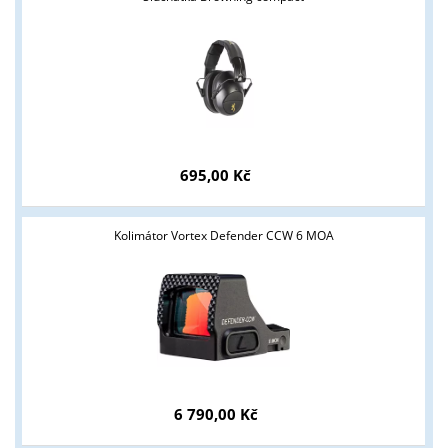
Tyto stránky jsou určeny pouze odborné veřejnosti od 18 let a
podnikatelům v oblasti zbraně a střelivo. Splňujete tyto
podmínky?
ANO
NE
695,00 Kč
Kolimátor Vortex Defender CCW 6 MOA
6 790,00 Kč