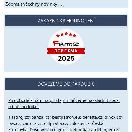
Zobrazit všechny novinky ...
ZÁKAZNICKÁ HODNOCENÍ
DOVEZEME DO PARDUBIC
Po dohodě k nám na prodejnu můžeme naskladnit zboží
od obchodníků:
alfaproj.cz;
banzai.cz;
bestpatron.eu;
beretta.cz;
binox.cz;
bvs.cz;
cairocz.cz; cidpraha.cz; colosus.cz; Česká
Zbrojovka; Dave western guns; defendia.cz; dellinger.cz;