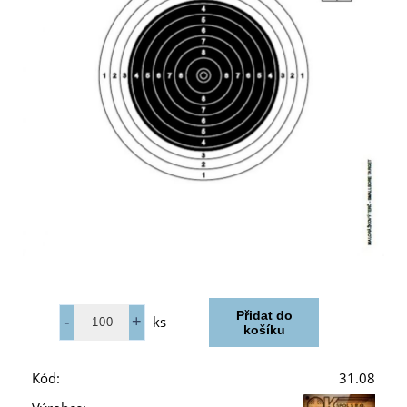
ks
Kód:
31.08