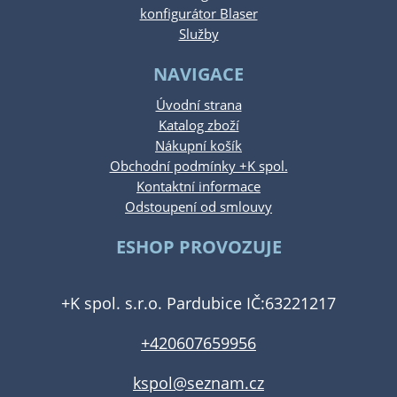
konfigurátor Blaser
Služby
NAVIGACE
Úvodní strana
Katalog zboží
Nákupní košík
Obchodní podmínky +K spol.
Kontaktní informace
Odstoupení od smlouvy
ESHOP PROVOZUJE
+K spol. s.r.o. Pardubice IČ:63221217
+420607659956
kspol@seznam.cz