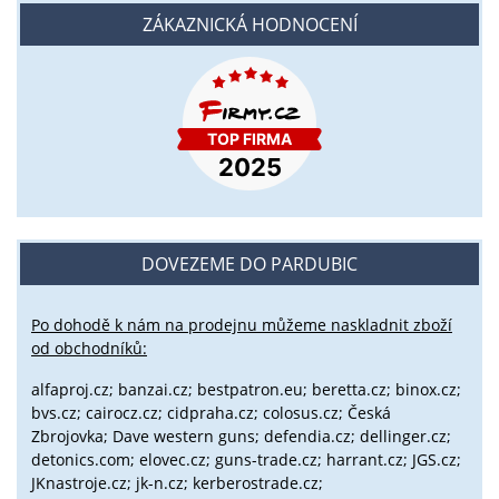
ZÁKAZNICKÁ HODNOCENÍ
DOVEZEME DO PARDUBIC
Po dohodě k nám na prodejnu můžeme naskladnit zboží
od obchodníků:
alfaproj.cz;
banzai.cz;
bestpatron.eu;
beretta.cz;
binox.cz;
bvs.cz;
cairocz.cz; cidpraha.cz; colosus.cz; Česká
Zbrojovka; Dave western guns; defendia.cz; dellinger.cz;
detonics.com; elovec.cz; guns-trade.cz; harrant.cz; JGS.cz;
JKnastroje.cz; jk-n.cz; kerberostrade.cz;