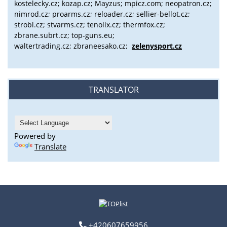
kostelecky.cz;
kozap.cz; Mayzus;
mpicz.com; neopatron.cz;
nimrod.cz; proarms.cz; reloader.cz; sellier-bellot.cz;
strobl.cz;
stvarms.cz; tenolix.cz; thermfox.cz;
zbrane.subrt.cz;
top-guns.eu;
waltertrading.cz; zbraneesako.cz;
zelenysport.cz
TRANSLATOR
Powered by
Translate
+420607659956