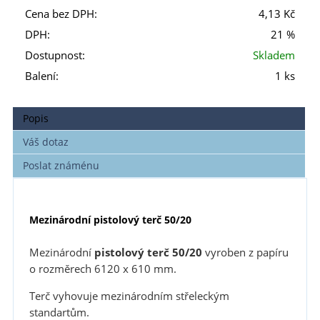
Cena bez DPH:
4,13 Kč
DPH:
21 %
Dostupnost:
Skladem
Balení:
1 ks
Popis
Váš dotaz
Poslat známénu
Mezinárodní pistolový terč 50/20
Mezinárodní
pistolový terč
50/20
vyroben z papíru
o rozměrech 6120 x 610 mm.
Terč vyhovuje mezinárodním střeleckým
standartům.