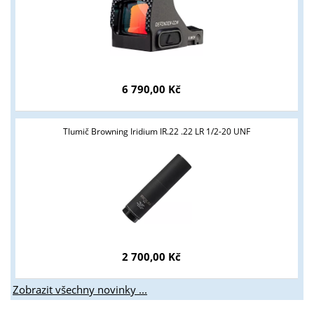
Tyto stránky jsou určeny pouze odborné veřejnosti od 18 let a
podnikatelům v oblasti zbraně a střelivo. Splňujete tyto
podmínky?
6 790,00 Kč
ANO
NE
Tlumič Browning Iridium IR.22 .22 LR 1/2-20 UNF
2 700,00 Kč
Zobrazit všechny novinky ...