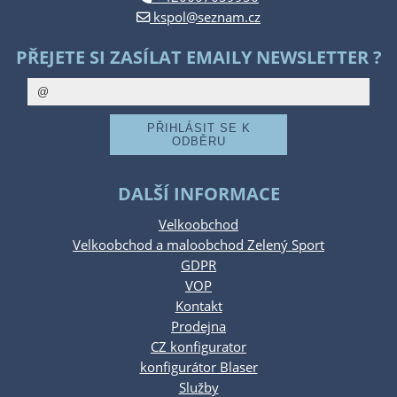
kspol@seznam.cz
PŘEJETE SI ZASÍLAT EMAILY NEWSLETTER ?
DALŠÍ INFORMACE
Velkoobchod
Velkoobchod a maloobchod Zelený Sport
GDPR
VOP
Kontakt
Prodejna
CZ konfigurator
konfigurátor Blaser
Služby