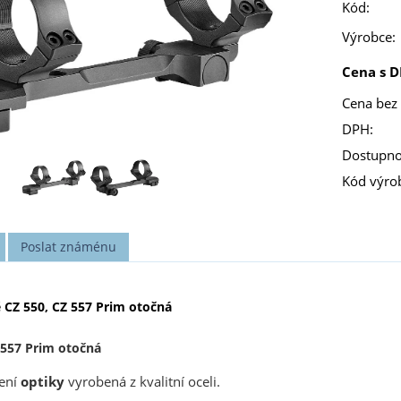
Kód:
Výrobce:
Cena s D
Cena bez
DPH:
Dostupno
Kód výro
Poslat známénu
 CZ 550, CZ 557 Prim otočná
 557 Prim otočná
ení
optiky
vyrobená z kvalitní oceli.