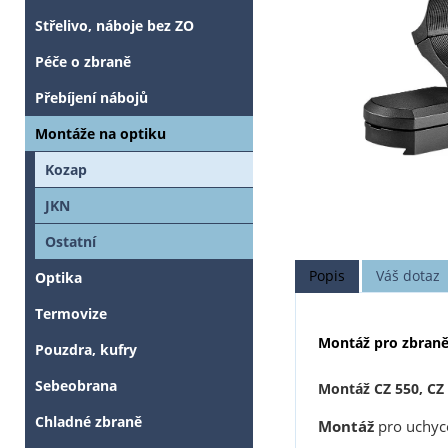
Střelivo, náboje bez ZO
Péče o zbraně
Přebíjení nábojů
Montáže na optiku
Kozap
JKN
Ostatní
Popis
Váš dotaz
Optika
Termovize
Montáž pro zbraně
Pouzdra, kufry
Sebeobrana
Montáž CZ 550, CZ
Chladné zbraně
Montáž
pro uchyc