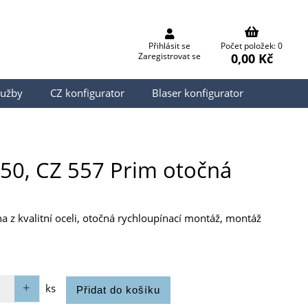
Přihlásit se
Počet položek: 0
0,00 Kč
Zaregistrovat se
lužby
CZ konfigurator
Blaser konfigurator
550, CZ 557 Prim otočná
 z kvalitní oceli, otočná rychloupínací montáž, montáž
ks