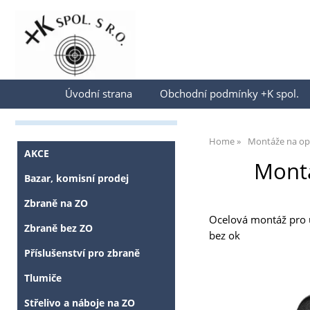
Přihlásit se
Úvodní strana
Obchodní podmínky +K spol.
Home
Montáže na op
AKCE
Montá
Bazar, komisní prodej
Zbraně na ZO
Ocelová montáž pro u
Zbraně bez ZO
bez ok
Příslušenství pro zbraně
Tlumiče
Střelivo a náboje na ZO