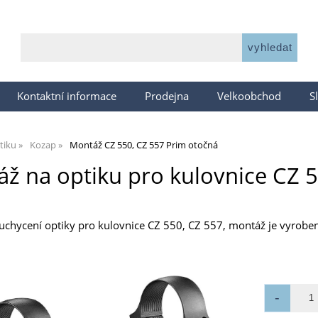
Kontaktní informace
Prodejna
Velkoobchod
S
tiku
Kozap
Montáž CZ 550, CZ 557 Prim otočná
ž na optiku pro kulovnice CZ 
chycení optiky pro kulovnice CZ 550, CZ 557, montáž je vyrobena