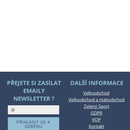
PŘEJETE SI ZASÍLAT
DALŠÍ INFORMACE
EMAILY
Velkoobchod
NEWSLETTER ?
Velkoobchod a maloobchod
Zelený Sport
GDPR
VOP
Kontakt