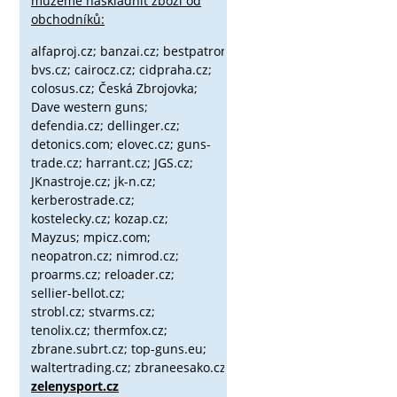
můžeme naskladnit zboží od
obchodníků:
alfaproj.cz;
banzai.cz;
bestpatron.eu;
beretta.cz;
binox.cz;
bvs.cz;
cairocz.cz; cidpraha.cz;
colosus.cz; Česká Zbrojovka;
Dave western guns;
defendia.cz; dellinger.cz;
detonics.com; elovec.cz; guns-
trade.cz; harrant.cz; JGS.cz;
JKnastroje.cz; jk-n.cz;
kerberostrade.cz;
kostelecky.cz;
kozap.cz;
Mayzus;
mpicz.com;
neopatron.cz; nimrod.cz;
proarms.cz; reloader.cz;
sellier-bellot.cz;
strobl.cz;
stvarms.cz;
tenolix.cz; thermfox.cz;
zbrane.subrt.cz;
top-guns.eu;
waltertrading.cz; zbraneesako.cz;
zelenysport.cz