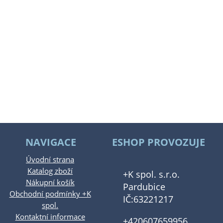
NAVIGACE
ESHOP PROVOZUJE
Úvodní strana
Katalog zboží
+K spol. s.r.o.
Nákupní košík
Pardubice
Obchodní podmínky +K
IČ:63221217
spol.
Kontaktní informace
+420607659956