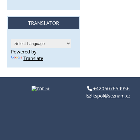
TRANSLATOR
Powered by
Translate
+420607659956
kspol@seznam.cz