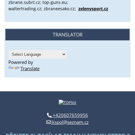
zbrane.subrt.cz;
top-guns.eu;
waltertrading.cz; zbraneesako.cz;
zelenysport.cz
TRANSLATOR
Powered by
Translate
+420607659956
kspol@seznam.cz