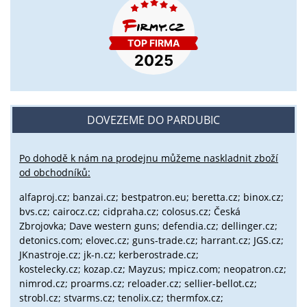
DOVEZEME DO PARDUBIC
Po dohodě k nám na prodejnu můžeme naskladnit zboží
od obchodníků:
alfaproj.cz;
banzai.cz;
bestpatron.eu;
beretta.cz;
binox.cz;
bvs.cz;
cairocz.cz; cidpraha.cz; colosus.cz; Česká
Zbrojovka; Dave western guns; defendia.cz; dellinger.cz;
detonics.com; elovec.cz; guns-trade.cz; harrant.cz; JGS.cz;
JKnastroje.cz; jk-n.cz; kerberostrade.cz;
kostelecky.cz;
kozap.cz; Mayzus;
mpicz.com; neopatron.cz;
nimrod.cz; proarms.cz; reloader.cz; sellier-bellot.cz;
strobl.cz;
stvarms.cz; tenolix.cz; thermfox.cz;