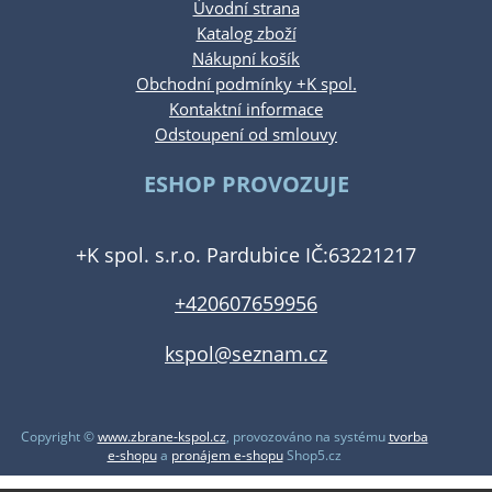
Úvodní strana
Katalog zboží
Nákupní košík
Obchodní podmínky +K spol.
Kontaktní informace
Odstoupení od smlouvy
ESHOP PROVOZUJE
+K spol. s.r.o. Pardubice IČ:63221217
+420607659956
kspol@seznam.cz
Copyright ©
www.zbrane-kspol.cz
,
provozováno na systému
tvorba
e-shopu
a
pronájem e-shopu
Shop5.cz