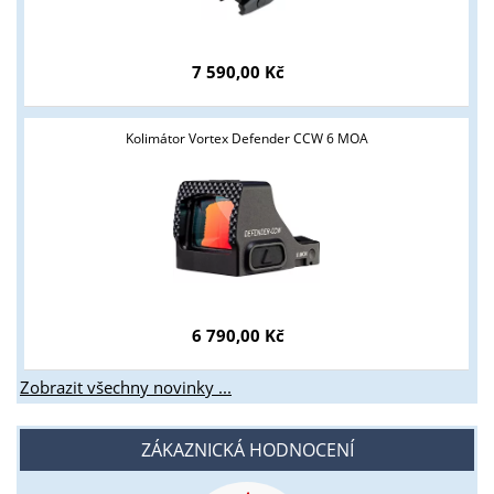
Tyto stránky jsou určeny pouze odborné veřejnosti od 18 let a
podnikatelům v oblasti zbraně a střelivo. Splňujete tyto
7 590,00 Kč
podmínky?
ANO
NE
Kolimátor Vortex Defender CCW 6 MOA
6 790,00 Kč
Zobrazit všechny novinky ...
ZÁKAZNICKÁ HODNOCENÍ