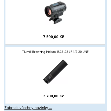
Tyto stránky jsou určeny pouze odborné veřejnosti od 18 let a
podnikatelům v oblasti zbraně a střelivo. Splňujete tyto
podmínky?
ANO
NE
7 590,00 Kč
Tlumič Browning Iridium IR.22 .22 LR 1/2-20 UNF
2 700,00 Kč
Zobrazit všechny novinky ...