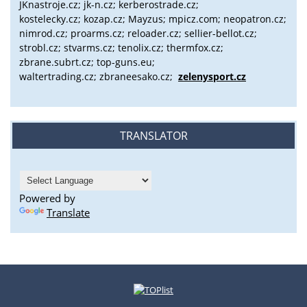
JKnastroje.cz; jk-n.cz; kerberostrade.cz;
kostelecky.cz;
kozap.cz; Mayzus;
mpicz.com; neopatron.cz;
nimrod.cz; proarms.cz; reloader.cz; sellier-bellot.cz;
strobl.cz;
stvarms.cz; tenolix.cz; thermfox.cz;
zbrane.subrt.cz;
top-guns.eu;
waltertrading.cz; zbraneesako.cz;
zelenysport.cz
TRANSLATOR
Powered by
Translate