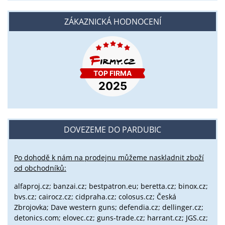
ZÁKAZNICKÁ HODNOCENÍ
DOVEZEME DO PARDUBIC
Po dohodě k nám na prodejnu můžeme naskladnit zboží
od obchodníků:
alfaproj.cz;
banzai.cz;
bestpatron.eu;
beretta.cz;
binox.cz;
bvs.cz;
cairocz.cz; cidpraha.cz; colosus.cz; Česká
Zbrojovka; Dave western guns; defendia.cz; dellinger.cz;
detonics.com; elovec.cz; guns-trade.cz; harrant.cz; JGS.cz;