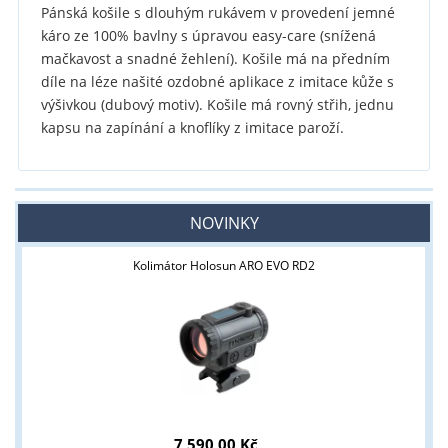
Pánská košile s dlouhým rukávem v provedení jemné
káro ze 100% bavlny s úpravou easy-care (snížená
mačkavost a snadné žehlení). Košile má na předním
díle na léze našité ozdobné aplikace z imitace kůže s
výšivkou (dubový motiv). Košile má rovný střih, jednu
kapsu na zapínání a knoflíky z imitace paroží.
NOVINKY
Kolimátor Holosun ARO EVO RD2
7 590,00 Kč