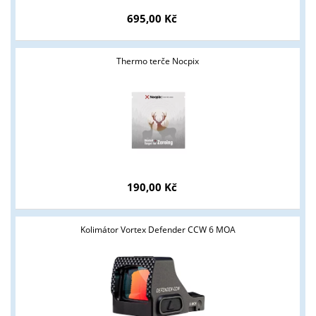
695,00 Kč
Thermo terče Nocpix
Tyto stránky jsou určeny pouze odborné veřejnosti od 18 let a
podnikatelům v oblasti zbraně a střelivo. Splňujete tyto
podmínky?
ANO
NE
190,00 Kč
Kolimátor Vortex Defender CCW 6 MOA