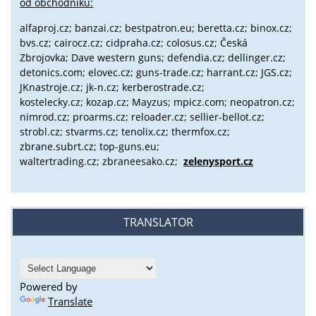
od obchodníků:
alfaproj.cz;
banzai.cz;
bestpatron.eu;
beretta.cz;
binox.cz;
bvs.cz;
cairocz.cz; cidpraha.cz; colosus.cz; Česká
Zbrojovka; Dave western guns; defendia.cz; dellinger.cz;
detonics.com; elovec.cz; guns-trade.cz; harrant.cz; JGS.cz;
JKnastroje.cz; jk-n.cz; kerberostrade.cz;
kostelecky.cz;
kozap.cz; Mayzus;
mpicz.com; neopatron.cz;
nimrod.cz; proarms.cz; reloader.cz; sellier-bellot.cz;
strobl.cz;
stvarms.cz; tenolix.cz; thermfox.cz;
zbrane.subrt.cz;
top-guns.eu;
waltertrading.cz; zbraneesako.cz;
zelenysport.cz
TRANSLATOR
Powered by
Translate