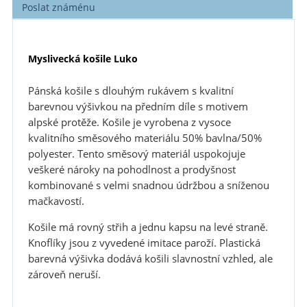
Poslat známénu
Myslivecká košile Luko
Pánská košile s dlouhým rukávem s kvalitní
barevnou výšivkou na předním díle s motivem
alpské protěže. Košile je vyrobena z vysoce
kvalitního směsového materiálu 50% bavlna/50%
polyester. Tento směsový materiál uspokojuje
veškeré nároky na pohodlnost a prodyšnost
kombinované s velmi snadnou údržbou a sníženou
mačkavostí.
Košile má rovný střih a jednu kapsu na levé straně.
Knoflíky jsou z vyvedené imitace paroží. Plastická
barevná výšivka dodává košili slavnostní vzhled, ale
zároveň neruší.