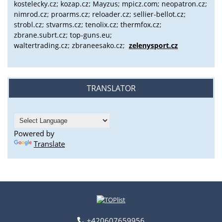
kostelecky.cz;
kozap.cz; Mayzus;
mpicz.com; neopatron.cz;
nimrod.cz; proarms.cz; reloader.cz; sellier-bellot.cz;
strobl.cz;
stvarms.cz; tenolix.cz; thermfox.cz;
zbrane.subrt.cz;
top-guns.eu;
waltertrading.cz; zbraneesako.cz;
zelenysport.cz
TRANSLATOR
Powered by
Translate
+420607659956