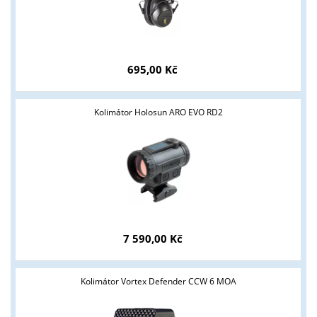
695,00 Kč
Kolimátor Holosun ARO EVO RD2
Tyto stránky jsou určeny pouze odborné veřejnosti od 18 let a
podnikatelům v oblasti zbraně a střelivo. Splňujete tyto
podmínky?
7 590,00 Kč
ANO
NE
Kolimátor Vortex Defender CCW 6 MOA