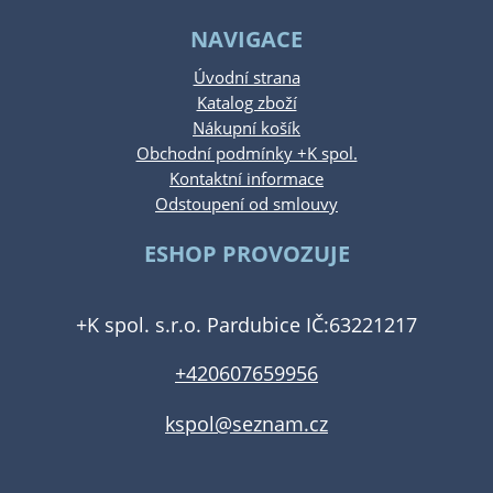
NAVIGACE
Úvodní strana
Katalog zboží
Nákupní košík
Obchodní podmínky +K spol.
Kontaktní informace
Odstoupení od smlouvy
ESHOP PROVOZUJE
+K spol. s.r.o. Pardubice IČ:63221217
+420607659956
kspol@seznam.cz