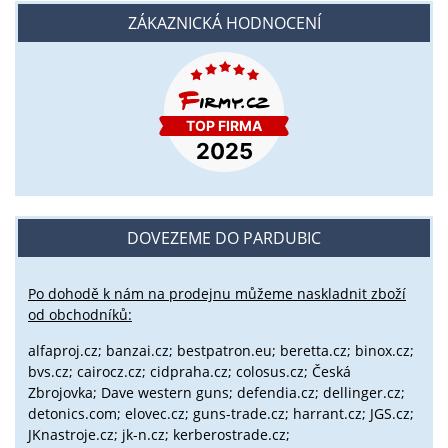
ZÁKAZNICKÁ HODNOCENÍ
DOVEZEME DO PARDUBIC
Po dohodě k nám na prodejnu můžeme naskladnit zboží
od obchodníků:
alfaproj.cz;
banzai.cz;
bestpatron.eu;
beretta.cz;
binox.cz;
bvs.cz;
cairocz.cz; cidpraha.cz; colosus.cz; Česká
Zbrojovka; Dave western guns; defendia.cz; dellinger.cz;
detonics.com; elovec.cz; guns-trade.cz; harrant.cz; JGS.cz;
JKnastroje.cz; jk-n.cz; kerberostrade.cz;