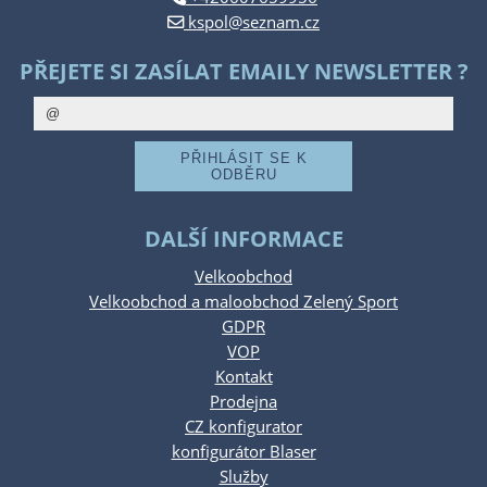
kspol@seznam.cz
PŘEJETE SI ZASÍLAT EMAILY NEWSLETTER ?
DALŠÍ INFORMACE
Velkoobchod
Velkoobchod a maloobchod Zelený Sport
GDPR
VOP
Kontakt
Prodejna
CZ konfigurator
konfigurátor Blaser
Služby