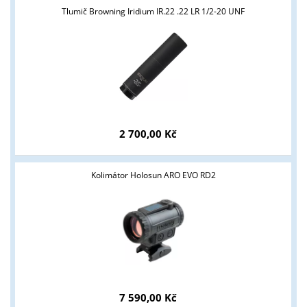
Tlumič Browning Iridium IR.22 .22 LR 1/2-20 UNF
2 700,00 Kč
Tyto stránky jsou určeny pouze odborné veřejnosti od 18 let a
podnikatelům v oblasti zbraně a střelivo. Splňujete tyto
podmínky?
Kolimátor Holosun ARO EVO RD2
ANO
NE
7 590,00 Kč