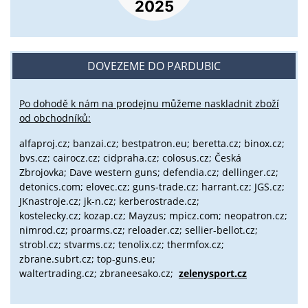
DOVEZEME DO PARDUBIC
Po dohodě k nám na prodejnu můžeme naskladnit zboží
od obchodníků:
alfaproj.cz;
banzai.cz;
bestpatron.eu;
beretta.cz;
binox.cz;
bvs.cz;
cairocz.cz; cidpraha.cz; colosus.cz; Česká
Zbrojovka; Dave western guns; defendia.cz; dellinger.cz;
detonics.com; elovec.cz; guns-trade.cz; harrant.cz; JGS.cz;
JKnastroje.cz; jk-n.cz; kerberostrade.cz;
kostelecky.cz;
kozap.cz; Mayzus;
mpicz.com; neopatron.cz;
nimrod.cz; proarms.cz; reloader.cz; sellier-bellot.cz;
strobl.cz;
stvarms.cz; tenolix.cz; thermfox.cz;
zbrane.subrt.cz;
top-guns.eu;
waltertrading.cz; zbraneesako.cz;
zelenysport.cz