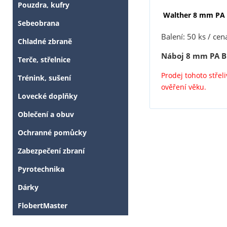
Pouzdra, kufry
Walther 8 mm PA 
Sebeobrana
Balení: 50 ks / cen
Chladné zbraně
Náboj 8 mm PA B
Terče, střelnice
Prodej tohoto stře
Trénink, sušení
ověření věku.
Lovecké doplňky
Oblečení a obuv
Ochranné pomůcky
Zabezpečení zbraní
Pyrotechnika
Dárky
FlobertMaster