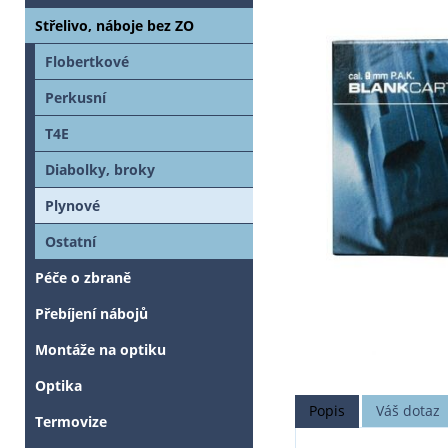
Střelivo, náboje bez ZO
Flobertkové
Perkusní
T4E
Diabolky, broky
Plynové
Ostatní
Péče o zbraně
Přebíjení nábojů
Montáže na optiku
Optika
Popis
Váš dotaz
Termovize