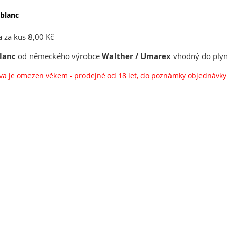
blanc
a za kus 8,00 Kč
lanc
od německého výrobce
Walther / Umarex
vhodný do plyno
liva je omezen věkem - prodejné od 18 let, do poznámky objednávk