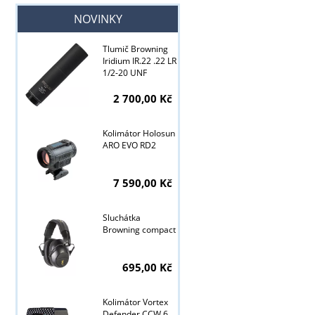
NOVINKY
Tlumič Browning
Iridium IR.22 .22 LR
1/2-20 UNF
2 700,00 Kč
Kolimátor Holosun
ARO EVO RD2
7 590,00 Kč
Sluchátka
Browning compact
Tyto stránky j
695,00 Kč
Kolimátor Vortex
Defender CCW 6