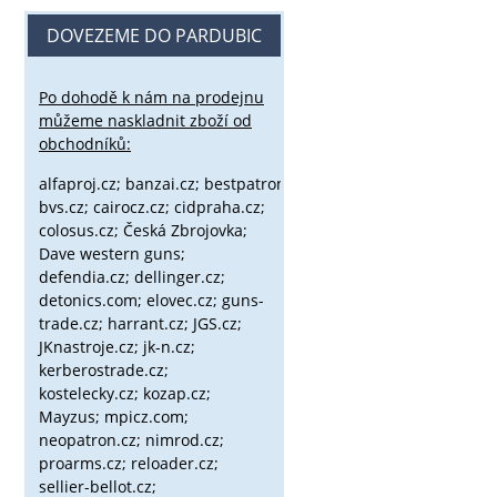
DOVEZEME DO PARDUBIC
Po dohodě k nám na prodejnu
můžeme naskladnit zboží od
obchodníků:
alfaproj.cz;
banzai.cz;
bestpatron.eu;
beretta.cz;
binox.cz;
bvs.cz;
cairocz.cz; cidpraha.cz;
colosus.cz; Česká Zbrojovka;
Dave western guns;
defendia.cz; dellinger.cz;
detonics.com; elovec.cz; guns-
trade.cz; harrant.cz; JGS.cz;
JKnastroje.cz; jk-n.cz;
kerberostrade.cz;
kostelecky.cz;
kozap.cz;
Mayzus;
mpicz.com;
neopatron.cz; nimrod.cz;
proarms.cz; reloader.cz;
sellier-bellot.cz;