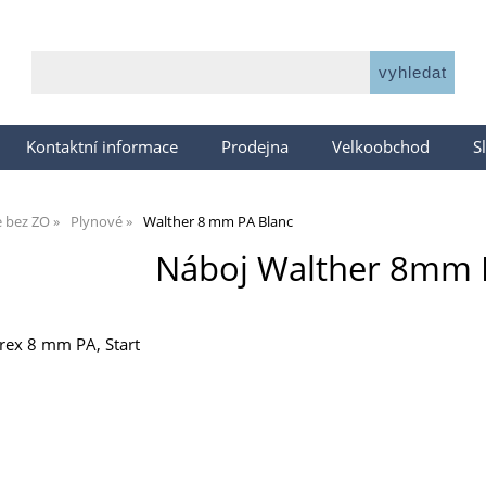
Kontaktní informace
Prodejna
Velkoobchod
S
e bez ZO
Plynové
Walther 8 mm PA Blanc
Náboj Walther 8mm P
rex 8 mm PA, Start