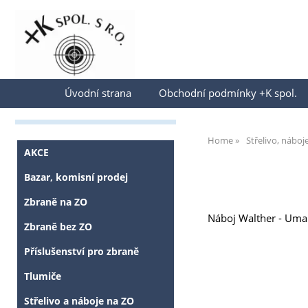
Přihlásit se
Úvodní strana
Obchodní podmínky +K spol.
Home
Střelivo, náboj
AKCE
Bazar, komisní prodej
Zbraně na ZO
Náboj Walther - Uma
Zbraně bez ZO
Příslušenství pro zbraně
Tlumiče
Střelivo a náboje na ZO