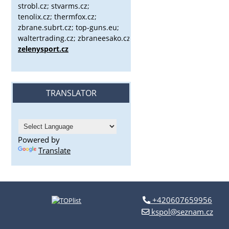
strobl.cz;
stvarms.cz;
tenolix.cz; thermfox.cz;
zbrane.subrt.cz;
top-guns.eu;
waltertrading.cz; zbraneesako.cz;
zelenysport.cz
TRANSLATOR
Powered by
Translate
+420607659956
kspol@seznam.cz