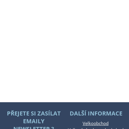
PŘEJETE SI ZASÍLAT
DALŠÍ INFORMACE
EMAILY
Velkoobchod
NEWSLETTER ?