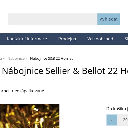
Kontaktní informace
Prodejna
Velkoobchod
S
jů
Nábojnice
Nábojnice S&B 22 Hornet
Nábojnice Sellier & Bellot 22 
Hornet, neozápalkované
Do košíku 