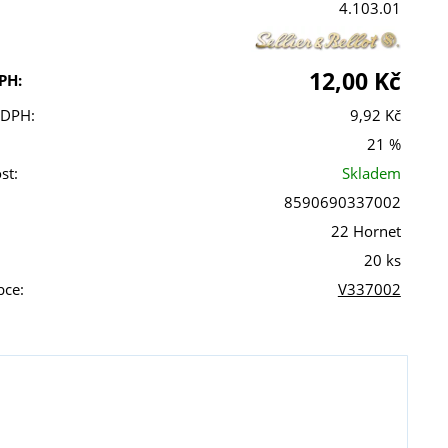
4.103.01
12,00 Kč
PH:
 DPH:
9,92 Kč
21 %
st:
Skladem
8590690337002
22 Hornet
20 ks
bce:
V337002