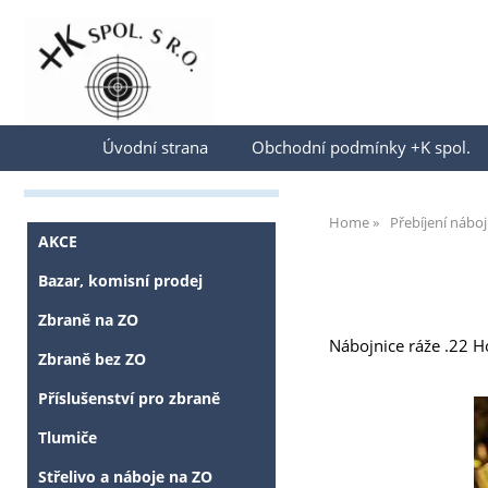
Přihlásit se
Úvodní strana
Obchodní podmínky +K spol.
Home
Přebíjení nábo
AKCE
Bazar, komisní prodej
Zbraně na ZO
Nábojnice ráže .22 
Zbraně bez ZO
Příslušenství pro zbraně
Tlumiče
Střelivo a náboje na ZO