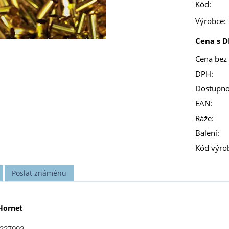
Kód:
Výrobce:
Cena s D
Cena bez
DPH:
Dostupno
EAN:
Ráže:
Balení:
Kód výro
Poslat známénu
Hornet