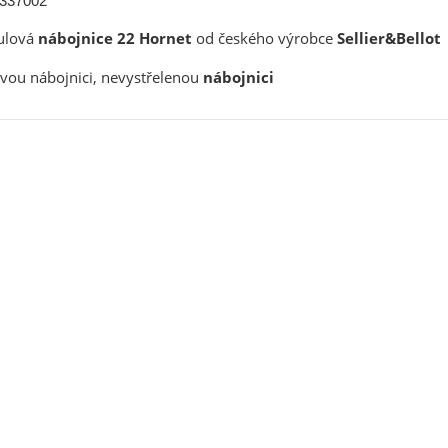
337002
ulová
nábojnice 22 Hornet
od českého výrobce
Sellier&Bellot
ovou nábojnici, nevystřelenou
nábojnici