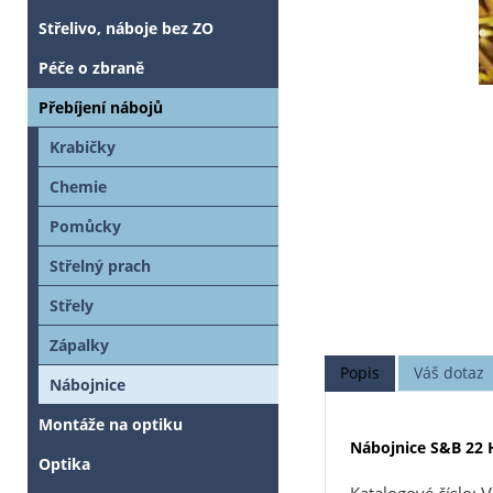
Střelivo, náboje bez ZO
Péče o zbraně
Přebíjení nábojů
Krabičky
Chemie
Pomůcky
Střelný prach
Střely
Zápalky
Popis
Váš dotaz
Nábojnice
Montáže na optiku
Nábojnice S&B 22 
Optika