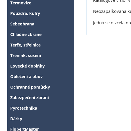
Katalogové číslo:
V
Termovize
Neozápalkovaná k
Pouzdra, kufry
Jedná se o zcela n
Sebeobrana
Chladné zbraně
Terče, střelnice
Trénink, sušení
Lovecké doplňky
Oblečení a obuv
Ochranné pomůcky
Zabezpečení zbraní
Pyrotechnika
Dárky
FlobertMaster