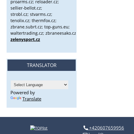
proarms.cz; reloader.cz;
sellier-bellot.cz;
strobl.cz;
stvarms.cz;
tenolix.cz; thermfox.cz;
zbrane.subrt.cz;
top-guns.eu;
waltertrading.cz; zbraneesako.cz;
zelenysport.cz
TRANSLATOR
Powered by
Translate
+420607659956