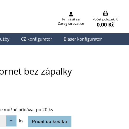
Přihlásit se
Počet položek: 0
0,00 Kč
Zaregistrovat se
lužby
CZ konfigurator
Blaser konfigurator
Hornet bez zápalky
je možné přidávat po 20 ks
ks