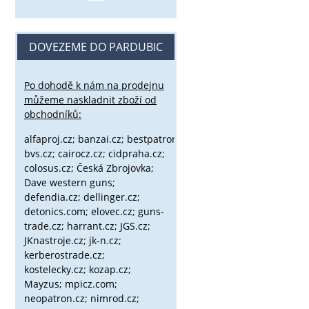
DOVEZEME DO PARDUBIC
Po dohodě k nám na prodejnu
můžeme naskladnit zboží od
obchodníků:
alfaproj.cz;
banzai.cz;
bestpatron.eu;
beretta.cz;
binox.cz;
bvs.cz;
cairocz.cz; cidpraha.cz;
colosus.cz; Česká Zbrojovka;
Dave western guns;
defendia.cz; dellinger.cz;
detonics.com; elovec.cz; guns-
trade.cz; harrant.cz; JGS.cz;
JKnastroje.cz; jk-n.cz;
kerberostrade.cz;
kostelecky.cz;
kozap.cz;
Mayzus;
mpicz.com;
neopatron.cz; nimrod.cz;