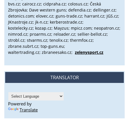
bvs.cz;
cairocz.cz; cidpraha.cz; colosus.cz; Česká
Zbrojovka; Dave western guns; defendia.cz; dellinger.cz;
detonics.com; elovec.cz; guns-trade.cz; harrant.cz; JGS.cz;
JKnastroje.cz; jk-n.cz; kerberostrade.cz;
kostelecky.cz;
kozap.cz; Mayzus;
mpicz.com; neopatron.cz;
nimrod.cz; proarms.cz; reloader.cz; sellier-bellot.cz;
strobl.cz;
stvarms.cz; tenolix.cz; thermfox.cz;
zbrane.subrt.cz;
top-guns.eu;
waltertrading.cz; zbraneesako.cz;
zelenysport.cz
TRANSLATOR
Powered by
Translate