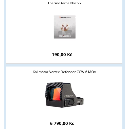
Thermo terče Nocpix
190,00 Kč
Kolimátor Vortex Defender CCW 6 MOA
Tyto stránky jsou určeny pouze odborné veřejnosti od 18 let a
podnikatelům v oblasti zbraně a střelivo. Splňujete tyto
podmínky?
ANO
NE
6 790,00 Kč