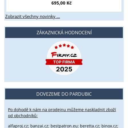
695,00 Kč
Zobrazit všechny novinky ...
ZÁKAZNICKÁ HODNOCENÍ
DOVEZEME DO PARDUBIC
Po dohodě k nám na prodejnu můžeme naskladnit zboží
od obchodníků:
alfaproj.cz;
banzai.cz;
bestpatron.eu;
beretta.cz;
binox.cz;