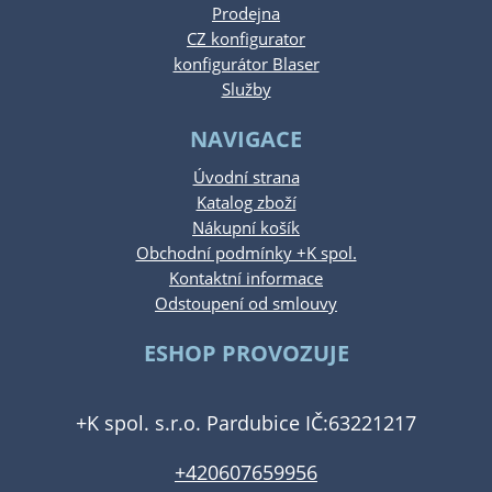
Prodejna
CZ konfigurator
konfigurátor Blaser
Služby
NAVIGACE
Úvodní strana
Katalog zboží
Nákupní košík
Obchodní podmínky +K spol.
Kontaktní informace
Odstoupení od smlouvy
ESHOP PROVOZUJE
+K spol. s.r.o. Pardubice IČ:63221217
+420607659956