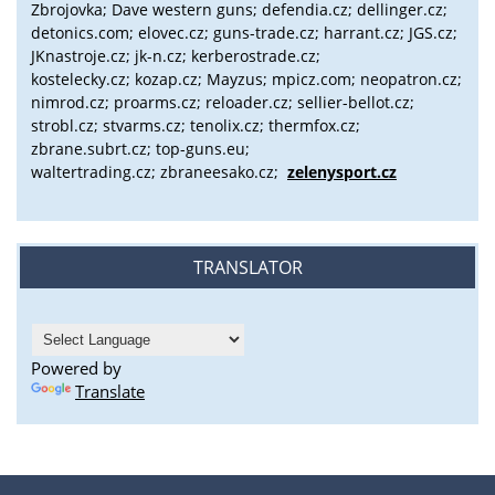
Zbrojovka; Dave western guns; defendia.cz; dellinger.cz;
detonics.com; elovec.cz; guns-trade.cz; harrant.cz; JGS.cz;
JKnastroje.cz; jk-n.cz; kerberostrade.cz;
kostelecky.cz;
kozap.cz; Mayzus;
mpicz.com; neopatron.cz;
nimrod.cz; proarms.cz; reloader.cz; sellier-bellot.cz;
strobl.cz;
stvarms.cz; tenolix.cz; thermfox.cz;
zbrane.subrt.cz;
top-guns.eu;
waltertrading.cz; zbraneesako.cz;
zelenysport.cz
TRANSLATOR
Powered by
Translate