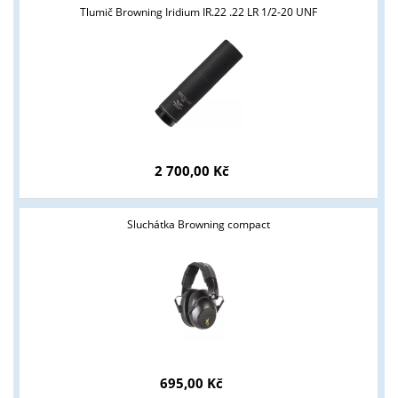
Tlumič Browning Iridium IR.22 .22 LR 1/2-20 UNF
Tyto stránky jsou určeny pouze odborné veřejnosti od 18 let a
podnikatelům v oblasti zbraně a střelivo. Splňujete tyto
podmínky?
ANO
NE
2 700,00 Kč
Sluchátka Browning compact
695,00 Kč