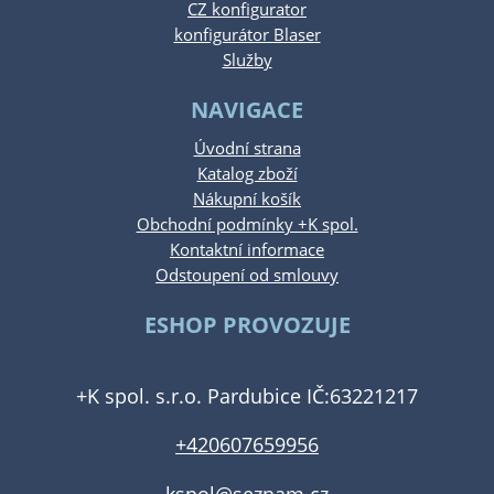
CZ konfigurator
konfigurátor Blaser
Služby
NAVIGACE
Úvodní strana
Katalog zboží
Nákupní košík
Obchodní podmínky +K spol.
Kontaktní informace
Odstoupení od smlouvy
ESHOP PROVOZUJE
+K spol. s.r.o. Pardubice IČ:63221217
+420607659956
kspol@seznam.cz