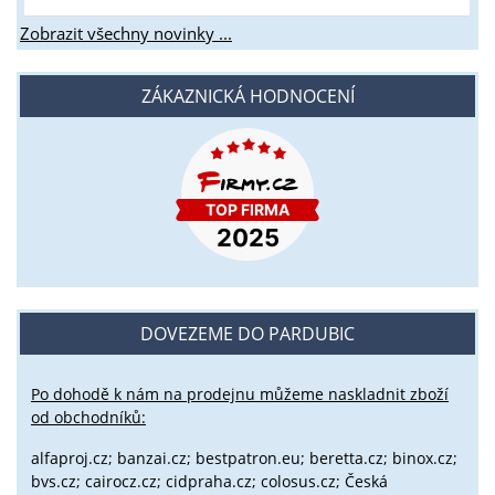
Zobrazit všechny novinky ...
ZÁKAZNICKÁ HODNOCENÍ
DOVEZEME DO PARDUBIC
Po dohodě k nám na prodejnu můžeme naskladnit zboží
od obchodníků:
alfaproj.cz;
banzai.cz;
bestpatron.eu;
beretta.cz;
binox.cz;
bvs.cz;
cairocz.cz; cidpraha.cz; colosus.cz; Česká