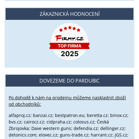
ZÁKAZNICKÁ HODNOCENÍ
DOVEZEME DO PARDUBIC
Po dohodě k nám na prodejnu můžeme naskladnit zboží
od obchodníků:
alfaproj.cz;
banzai.cz;
bestpatron.eu;
beretta.cz;
binox.cz;
bvs.cz;
cairocz.cz; cidpraha.cz; colosus.cz; Česká
Zbrojovka; Dave western guns; defendia.cz; dellinger.cz;
detonics.com; elovec.cz; guns-trade.cz; harrant.cz; JGS.cz;