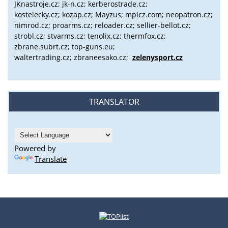
JKnastroje.cz; jk-n.cz; kerberostrade.cz;
kostelecky.cz;
kozap.cz; Mayzus;
mpicz.com; neopatron.cz;
nimrod.cz; proarms.cz; reloader.cz; sellier-bellot.cz;
strobl.cz;
stvarms.cz; tenolix.cz; thermfox.cz;
zbrane.subrt.cz;
top-guns.eu;
waltertrading.cz; zbraneesako.cz;
zelenysport.cz
TRANSLATOR
Powered by
Translate