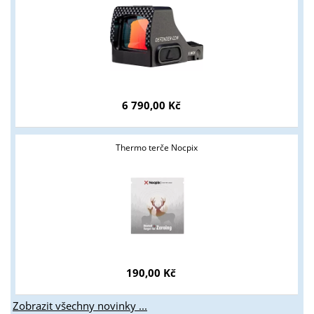
Tyto stránky jsou určeny pouze odborné veřejnosti od 18 let a
podnikatelům v oblasti zbraně a střelivo. Splňujete tyto
podmínky?
ANO
NE
6 790,00 Kč
Thermo terče Nocpix
190,00 Kč
Zobrazit všechny novinky ...