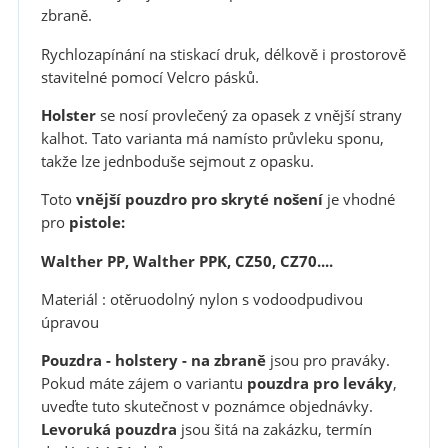
zbraně.
Rychlozapínání na stiskací druk, délkově i prostorově
stavitelné pomocí Velcro pásků.
Holster
se nosí provlečený za opasek z vnější strany
kalhot. Tato varianta má namísto průvleku sponu,
takže lze jednboduše sejmout z opasku.
Toto
vnější pouzdro pro skryté nošení
je vhodné
pro
pistole:
Walther PP, Walther PPK, CZ50, CZ70....
Materiál : otěruodolný nylon s vodoodpudivou
úpravou
Pouzdra - holstery - na zbraně
jsou pro praváky.
Pokud máte zájem o variantu
pouzdra pro leváky
,
uveďte tuto skutečnost v poznámce objednávky.
Levoruká pouzdra
jsou šitá na zakázku, termín