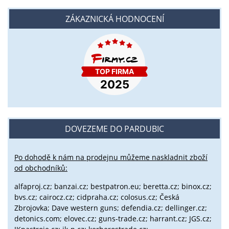
ZÁKAZNICKÁ HODNOCENÍ
DOVEZEME DO PARDUBIC
Po dohodě k nám na prodejnu můžeme naskladnit zboží
od obchodníků:
alfaproj.cz;
banzai.cz;
bestpatron.eu;
beretta.cz;
binox.cz;
bvs.cz;
cairocz.cz; cidpraha.cz; colosus.cz; Česká
Zbrojovka; Dave western guns; defendia.cz; dellinger.cz;
detonics.com; elovec.cz; guns-trade.cz; harrant.cz; JGS.cz;