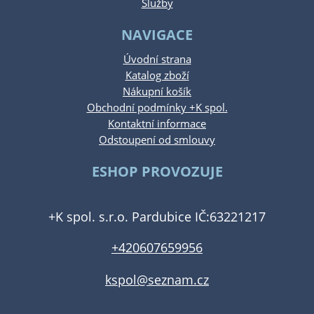
Služby
NAVIGACE
Úvodní strana
Katalog zboží
Nákupní košík
Obchodní podmínky +K spol.
Kontaktní informace
Odstoupení od smlouvy
ESHOP PROVOZUJE
+K spol. s.r.o. Pardubice IČ:63221217
+420607659956
kspol@seznam.cz