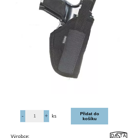
ks
Výrobce: