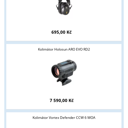
695,00 Kč
Kolimátor Holosun ARO EVO RD2
Tyto stránky jsou určeny pouze odborné veřejnosti od 18 let a
podnikatelům v oblasti zbraně a střelivo. Splňujete tyto
podmínky?
7 590,00 Kč
ANO
NE
Kolimátor Vortex Defender CCW 6 MOA