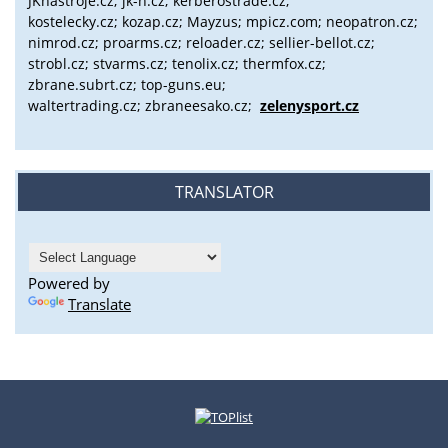
JKnastroje.cz; jk-n.cz; kerberostrade.cz;
kostelecky.cz;
kozap.cz; Mayzus;
mpicz.com; neopatron.cz;
nimrod.cz; proarms.cz; reloader.cz; sellier-bellot.cz;
strobl.cz;
stvarms.cz; tenolix.cz; thermfox.cz;
zbrane.subrt.cz;
top-guns.eu;
waltertrading.cz; zbraneesako.cz;
zelenysport.cz
TRANSLATOR
Powered by
Translate