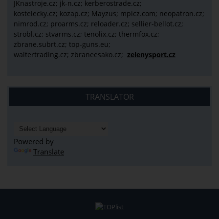
JKnastroje.cz; jk-n.cz; kerberostrade.cz;
kostelecky.cz;
kozap.cz; Mayzus;
mpicz.com; neopatron.cz;
nimrod.cz; proarms.cz; reloader.cz; sellier-bellot.cz;
strobl.cz;
stvarms.cz; tenolix.cz; thermfox.cz;
zbrane.subrt.cz;
top-guns.eu;
waltertrading.cz; zbraneesako.cz;
zelenysport.cz
TRANSLATOR
Powered by
Translate