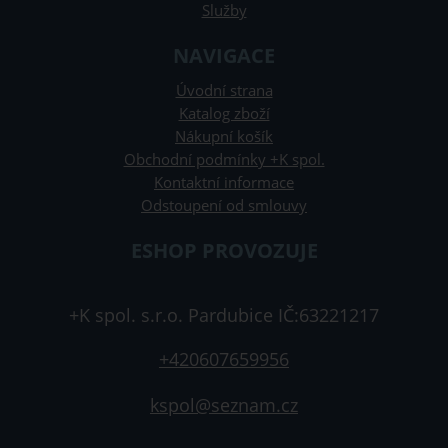
Služby
NAVIGACE
Úvodní strana
Katalog zboží
Nákupní košík
Obchodní podmínky +K spol.
Kontaktní informace
Odstoupení od smlouvy
ESHOP PROVOZUJE
+K spol. s.r.o. Pardubice IČ:63221217
+420607659956
kspol@seznam.cz