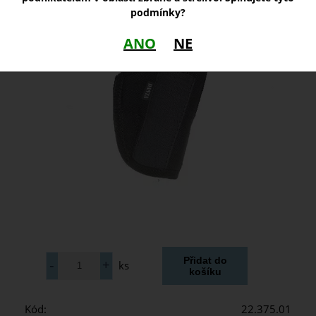
podmínky?
ANO
NE
ks
Kód:
22.375.01