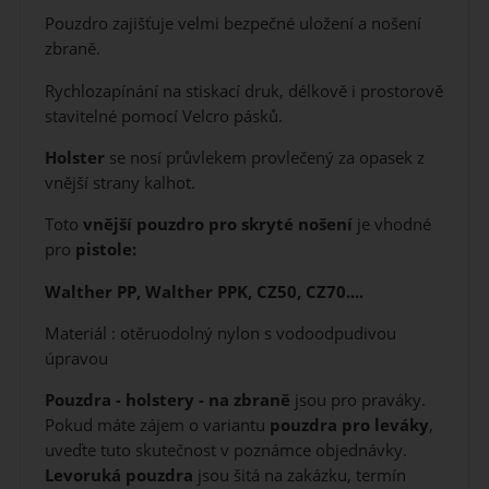
Pouzdro zajišťuje velmi bezpečné uložení a nošení
zbraně.
Rychlozapínání na stiskací druk, délkově i prostorově
stavitelné pomocí Velcro pásků.
Holster
se nosí průvlekem provlečený za opasek z
vnější strany kalhot.
Toto
vnější pouzdro pro skryté nošení
je vhodné
pro
pistole:
Walther PP, Walther PPK, CZ50, CZ70....
Materiál : otěruodolný nylon s vodoodpudivou
úpravou
Pouzdra - holstery - na zbraně
jsou pro praváky.
Pokud máte zájem o variantu
pouzdra pro leváky
,
uveďte tuto skutečnost v poznámce objednávky.
Levoruká pouzdra
jsou šitá na zakázku, termín