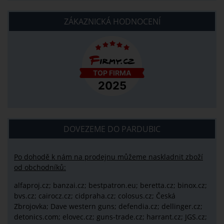
ZÁKAZNICKÁ HODNOCENÍ
DOVEZEME DO PARDUBIC
Po dohodě k nám na prodejnu můžeme naskladnit zboží
od obchodníků:
alfaproj.cz;
banzai.cz;
bestpatron.eu;
beretta.cz;
binox.cz;
bvs.cz;
cairocz.cz; cidpraha.cz; colosus.cz; Česká
Zbrojovka; Dave western guns; defendia.cz; dellinger.cz;
detonics.com; elovec.cz; guns-trade.cz; harrant.cz; JGS.cz;