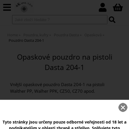
Home
Pouzdra, kufry
Pouzdra Dasta
Opasková
Pouzdro Dasta 204-1
Opaskové pouzdro na pistoli
Dasta 204-1
Vnější opaskové pouzdro Dasta 204-1 na pistoli
Walther PP, Walher PPK, CZ50, CZ70 apod.
Tyto stránky jsou určeny pouze odborné veřejnosti od 18 let a
podnikatelům v oblasti zbraně a střelivo. Splňujete tyto