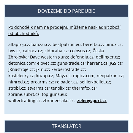
DOVEZEME DO PARDUBIC
Po dohodě k nám na prodejnu můžeme naskladnit zboží
od obchodníků:
alfaproj.cz;
banzai.cz;
bestpatron.eu;
beretta.cz;
binox.cz;
bvs.cz;
cairocz.cz; cidpraha.cz; colosus.cz; Česká
Zbrojovka; Dave western guns; defendia.cz; dellinger.cz;
detonics.com; elovec.cz; guns-trade.cz; harrant.cz; JGS.cz;
JKnastroje.cz; jk-n.cz; kerberostrade.cz;
kostelecky.cz;
kozap.cz; Mayzus;
mpicz.com; neopatron.cz;
nimrod.cz; proarms.cz; reloader.cz; sellier-bellot.cz;
strobl.cz;
stvarms.cz; tenolix.cz; thermfox.cz;
zbrane.subrt.cz;
top-guns.eu;
waltertrading.cz; zbraneesako.cz;
zelenysport.cz
TRANSLATOR