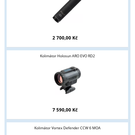
2 700,00 Kč
Tyto stránky jsou určeny pouze odborné veřejnosti od 18 let a
Kolimátor Holosun ARO EVO RD2
podnikatelům v oblasti zbraně a střelivo. Splňujete tyto
podmínky?
ANO
NE
7 590,00 Kč
Kolimátor Vortex Defender CCW 6 MOA