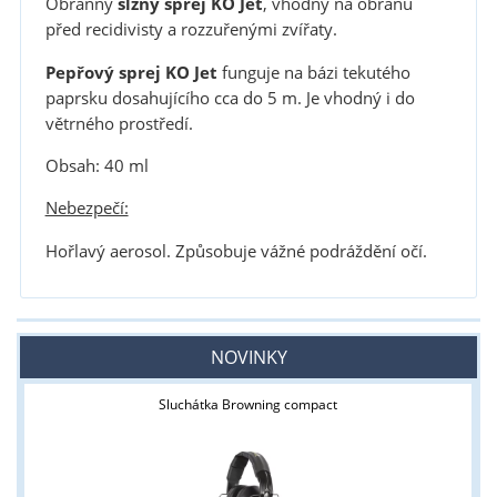
Obranný
slzný sprej
KO Jet
, vhodný na obranu
před recidivisty a rozzuřenými zvířaty.
Pepřový sprej KO Jet
funguje na bázi tekutého
paprsku dosahujícího cca do 5 m. Je vhodný i do
větrného prostředí.
Obsah: 40 ml
Nebezpečí:
Hořlavý aerosol. Způsobuje vážné podráždění očí.
NOVINKY
Sluchátka Browning compact