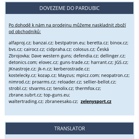
DOVEZEME DO PARDUBIC
Po dohodě k nám na prodejnu můžeme naskladnit zboží
od obchodníků:
alfaproj.cz;
banzai.cz;
bestpatron.eu;
beretta.cz;
binox.cz;
bvs.cz;
cairocz.cz; cidpraha.cz; colosus.cz; Česká
Zbrojovka; Dave western guns; defendia.cz; dellinger.cz;
detonics.com; elovec.cz; guns-trade.cz; harrant.cz; JGS.cz;
JKnastroje.cz; jk-n.cz; kerberostrade.cz;
kostelecky.cz;
kozap.cz; Mayzus;
mpicz.com; neopatron.cz;
nimrod.cz; proarms.cz; reloader.cz; sellier-bellot.cz;
strobl.cz;
stvarms.cz; tenolix.cz; thermfox.cz;
zbrane.subrt.cz;
top-guns.eu;
waltertrading.cz; zbraneesako.cz;
zelenysport.cz
TRANSLATOR