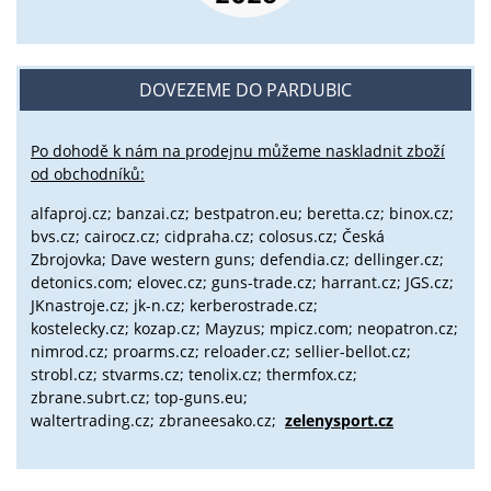
DOVEZEME DO PARDUBIC
Po dohodě k nám na prodejnu můžeme naskladnit zboží
od obchodníků:
alfaproj.cz;
banzai.cz;
bestpatron.eu;
beretta.cz;
binox.cz;
bvs.cz;
cairocz.cz; cidpraha.cz; colosus.cz; Česká
Zbrojovka; Dave western guns; defendia.cz; dellinger.cz;
detonics.com; elovec.cz; guns-trade.cz; harrant.cz; JGS.cz;
JKnastroje.cz; jk-n.cz; kerberostrade.cz;
kostelecky.cz;
kozap.cz; Mayzus;
mpicz.com; neopatron.cz;
nimrod.cz; proarms.cz; reloader.cz; sellier-bellot.cz;
strobl.cz;
stvarms.cz; tenolix.cz; thermfox.cz;
zbrane.subrt.cz;
top-guns.eu;
waltertrading.cz; zbraneesako.cz;
zelenysport.cz