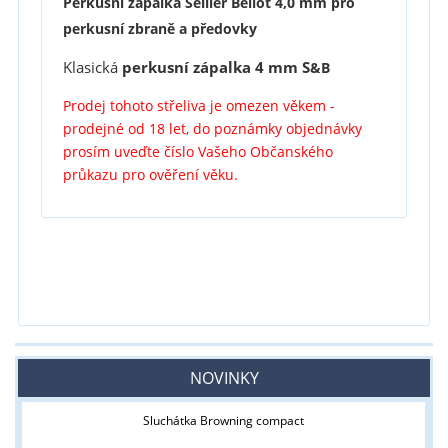
Perkusní zápalka Sellier Bellot 4,0 mm pro
perkusní zbraně a předovky
Klasická
perkusní zápalka 4 mm S
&B
Prodej tohoto střeliva je omezen věkem -
prodejné od 18 let, do poznámky objednávky
prosím uveďte číslo Vašeho Občanského
průkazu pro ověření věku.
NOVINKY
Sluchátka Browning compact