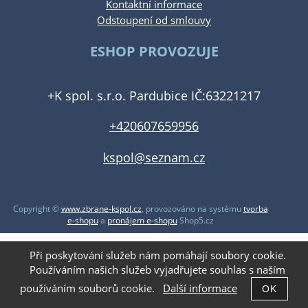
Kontaktní informace
Odstoupení od smlouvy
ESHOP PROVOZUJE
+K spol. s.r.o. Pardubice IČ:63221217
+420607659956
kspol@seznam.cz
Copyright ©
www.zbrane-kspol.cz
,
provozováno na systému
tvorba
e-shopu
a
pronájem e-shopu
Shop5.cz
Při poskytování služeb nám pomáhají soubory cookie.
Používáním našich služeb vyjadřujete souhlas s naším
používáním souborů cookie.
Další informace