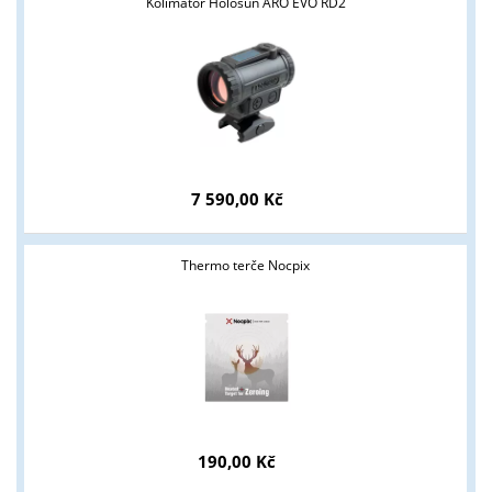
Kolimátor Holosun ARO EVO RD2
7 590,00 Kč
Tyto stránky jsou určeny pouze odborné veřejnosti od 18 let a
podnikatelům v oblasti zbraně a střelivo. Splňujete tyto
podmínky?
Thermo terče Nocpix
ANO
NE
190,00 Kč