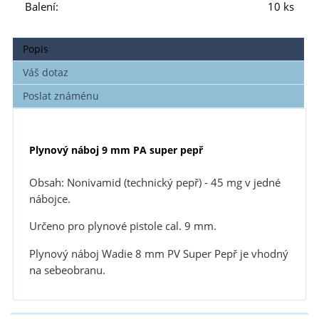
Balení:
10 ks
Popis
Váš dotaz
Poslat známénu
Plynový náboj 9 mm PA super pepř
Obsah: Nonivamid (technický pepř) - 45 mg v jedné
nábojce.
Určeno pro plynové pistole cal. 9 mm.
Plynový náboj Wadie 8 mm PV Super Pepř je vhodný
na sebeobranu.