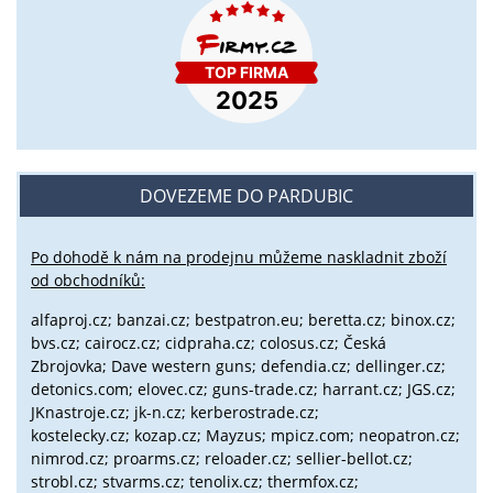
DOVEZEME DO PARDUBIC
Po dohodě k nám na prodejnu můžeme naskladnit zboží
od obchodníků:
alfaproj.cz;
banzai.cz;
bestpatron.eu;
beretta.cz;
binox.cz;
bvs.cz;
cairocz.cz; cidpraha.cz; colosus.cz; Česká
Zbrojovka; Dave western guns; defendia.cz; dellinger.cz;
detonics.com; elovec.cz; guns-trade.cz; harrant.cz; JGS.cz;
JKnastroje.cz; jk-n.cz; kerberostrade.cz;
kostelecky.cz;
kozap.cz; Mayzus;
mpicz.com; neopatron.cz;
nimrod.cz; proarms.cz; reloader.cz; sellier-bellot.cz;
strobl.cz;
stvarms.cz; tenolix.cz; thermfox.cz;