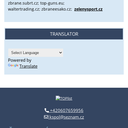
zbrane.subrt.cz;
top-guns.eu;
waltertrading.cz; zbraneesako.cz;
zelenysport.cz
TRANSLATOR
Powered by
Translate
+420607659956
kspol@seznam.cz