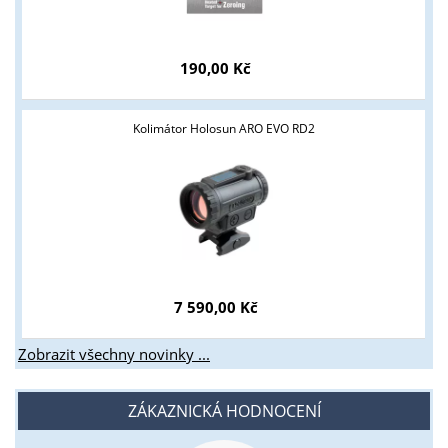
Tyto stránky jsou určeny pouze odborné veřejnosti od 18 let a
podnikatelům v oblasti zbraně a střelivo. Splňujete tyto
podmínky?
190,00 Kč
ANO
NE
Kolimátor Holosun ARO EVO RD2
7 590,00 Kč
Zobrazit všechny novinky ...
ZÁKAZNICKÁ HODNOCENÍ