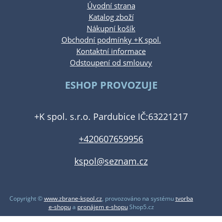
Úvodní strana
Katalog zboží
Nákupní košík
Obchodní podmínky +K spol.
Kontaktní informace
Odstoupení od smlouvy
ESHOP PROVOZUJE
+K spol. s.r.o. Pardubice IČ:63221217
+420607659956
kspol@seznam.cz
Copyright ©
www.zbrane-kspol.cz
,
provozováno na systému
tvorba
e-shopu
a
pronájem e-shopu
Shop5.cz