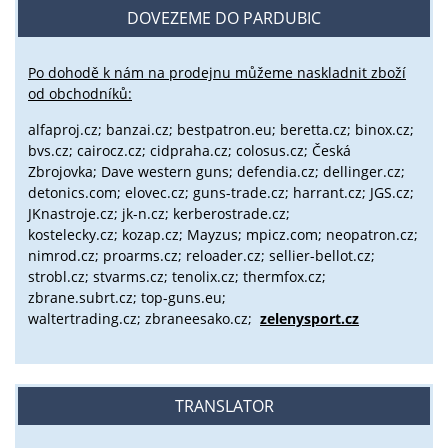
DOVEZEME DO PARDUBIC
Po dohodě k nám na prodejnu můžeme naskladnit zboží
od obchodníků:
alfaproj.cz;
banzai.cz;
bestpatron.eu;
beretta.cz;
binox.cz;
bvs.cz;
cairocz.cz; cidpraha.cz; colosus.cz; Česká
Zbrojovka; Dave western guns; defendia.cz; dellinger.cz;
detonics.com; elovec.cz; guns-trade.cz; harrant.cz; JGS.cz;
JKnastroje.cz; jk-n.cz; kerberostrade.cz;
kostelecky.cz;
kozap.cz; Mayzus;
mpicz.com; neopatron.cz;
nimrod.cz; proarms.cz; reloader.cz; sellier-bellot.cz;
strobl.cz;
stvarms.cz; tenolix.cz; thermfox.cz;
zbrane.subrt.cz;
top-guns.eu;
waltertrading.cz; zbraneesako.cz;
zelenysport.cz
TRANSLATOR