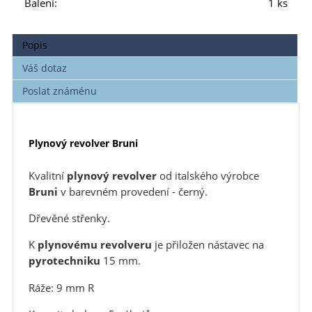
Balení:
1 ks
Popis
Váš dotaz
Poslat známénu
Plynový revolver Bruni
Kvalitní
plynový revolver
od italského výrobce
Bruni
v barevném provedení - černý.
Dřevěné střenky.
K
plynovému revolveru
je přiložen nástavec na
pyrotechniku
15 mm.
Ráže: 9 mm R