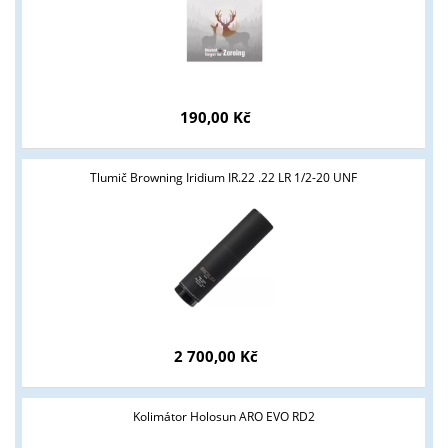
190,00 Kč
Tyto stránky jsou určeny pouze odborné veřejnosti od 18 let a
Tlumič Browning Iridium IR.22 .22 LR 1/2-20 UNF
podnikatelům v oblasti zbraně a střelivo. Splňujete tyto
podmínky?
ANO
NE
2 700,00 Kč
Kolimátor Holosun ARO EVO RD2