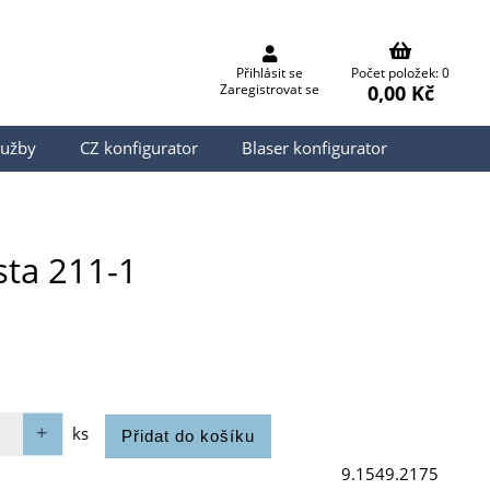
Přihlásit se
Počet položek: 0
0,00 Kč
Zaregistrovat se
lužby
CZ konfigurator
Blaser konfigurator
sta 211-1
ks
9.1549.2175