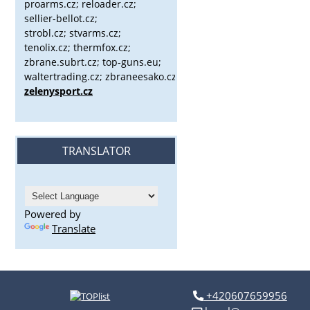
proarms.cz; reloader.cz;
sellier-bellot.cz;
strobl.cz;
stvarms.cz;
tenolix.cz; thermfox.cz;
zbrane.subrt.cz;
top-guns.eu;
waltertrading.cz; zbraneesako.cz;
zelenysport.cz
TRANSLATOR
Powered by
Translate
+420607659956