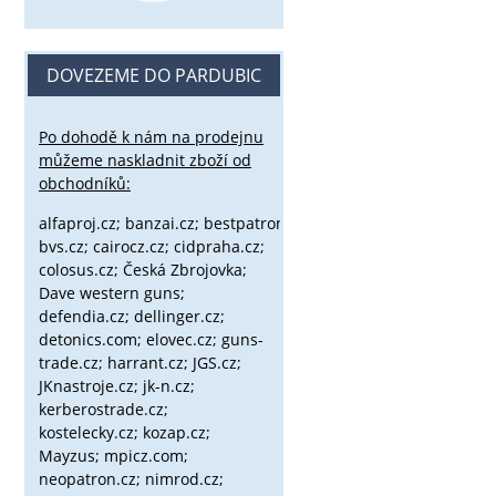
DOVEZEME DO PARDUBIC
Po dohodě k nám na prodejnu
můžeme naskladnit zboží od
obchodníků:
alfaproj.cz;
banzai.cz;
bestpatron.eu;
beretta.cz;
binox.cz;
bvs.cz;
cairocz.cz; cidpraha.cz;
colosus.cz; Česká Zbrojovka;
Dave western guns;
defendia.cz; dellinger.cz;
detonics.com; elovec.cz; guns-
trade.cz; harrant.cz; JGS.cz;
JKnastroje.cz; jk-n.cz;
kerberostrade.cz;
kostelecky.cz;
kozap.cz;
Mayzus;
mpicz.com;
neopatron.cz; nimrod.cz;