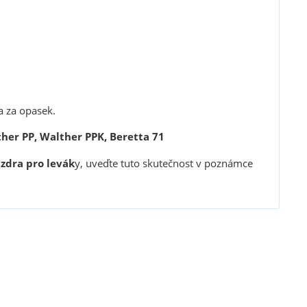
a za opasek.
lther PP, Walther PPK, Beretta 71
zdra pro levák
y, uveďte tuto skutečnost v poznámce