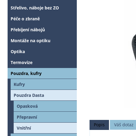
Střelivo, náboje bez ZO
Péče o zbraně
Přebíjení nábojů
Montáže na optiku
Optika
Termovize
Pouzdra, kufry
Kufry
Pouzdra Dasta
Opasková
Přepravní
Popis
Váš dotaz
Vnitřní