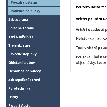
Pouzdra ostatní
Pouzdro Dasta 211
Pouzdra na pušky
Vnitřní pouzdro Da
Sebeobrana
Chladné zbraně
Vnitřní opaskové p
Terče, střelnice
Holster
se nosí za
Trénink, sušení
Toto
vnitřní pouz
Lovecké doplňky
Pouzdra
-
holster
objednávky. Levoru
Oblečení a obuv
Ochranné pomůcky
Zabezpečení zbraní
Pyrotechnika
Dárky
FlobertMaster