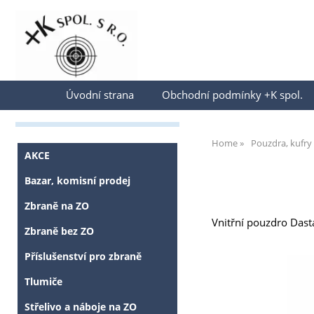
Přihlásit se
Úvodní strana
Obchodní podmínky +K spol.
Home
Pouzdra, kufry
AKCE
Bazar, komisní prodej
Zbraně na ZO
Vnitřní pouzdro Dast
Zbraně bez ZO
Příslušenství pro zbraně
Tlumiče
Střelivo a náboje na ZO