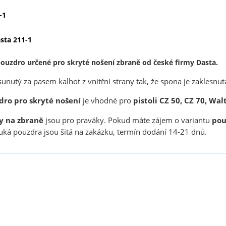
-1
sta 211-1
ouzdro určené pro skryté nošení zbraně od české firmy Dasta.
sunutý za pasem kalhot z vnitřní strany tak, že spona je zaklesnut
dro pro skryté nošení
je vhodné pro
pistoli CZ 50, CZ 70, Wa
y na zbraně
jsou pro praváky. Pokud máte zájem o variantu
pou
ká pouzdra jsou šitá na zakázku, termín dodání 14-21 dnů.