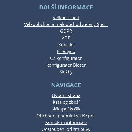
DALŠÍ INFORMACE
Velkoobchod
Velkoobchod a maloobchod Zelený Sport
GDPR
VOP
Kontakt
Prodejna
CZ konfigurator
konfigurátor Blaser
Služby
NAVIGACE
Úvodní strana
Katalog zboží
Nákupní košík
Obchodní podmínky +K spol.
Kontaktní informace
Odstoupení od smlouvy