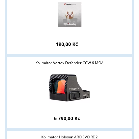
190,00 Kč
Tyto stránky jsou určeny pouze odborné veřejnosti od 18 let a
podnikatelům v oblasti zbraně a střelivo. Splňujete tyto
Kolimátor Vortex Defender CCW 6 MOA
podmínky?
ANO
NE
6 790,00 Kč
Kolimátor Holosun ARO EVO RD2