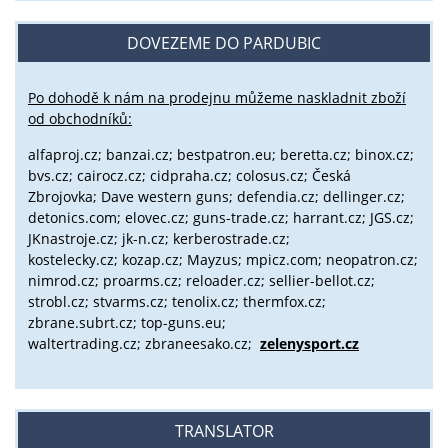
DOVEZEME DO PARDUBIC
Po dohodě k nám na prodejnu můžeme naskladnit zboží
od obchodníků:
alfaproj.cz;
banzai.cz;
bestpatron.eu;
beretta.cz;
binox.cz;
bvs.cz;
cairocz.cz; cidpraha.cz; colosus.cz; Česká
Zbrojovka; Dave western guns; defendia.cz; dellinger.cz;
detonics.com; elovec.cz; guns-trade.cz; harrant.cz; JGS.cz;
JKnastroje.cz; jk-n.cz; kerberostrade.cz;
kostelecky.cz;
kozap.cz; Mayzus;
mpicz.com; neopatron.cz;
nimrod.cz; proarms.cz; reloader.cz; sellier-bellot.cz;
strobl.cz;
stvarms.cz; tenolix.cz; thermfox.cz;
zbrane.subrt.cz;
top-guns.eu;
waltertrading.cz; zbraneesako.cz;
zelenysport.cz
TRANSLATOR