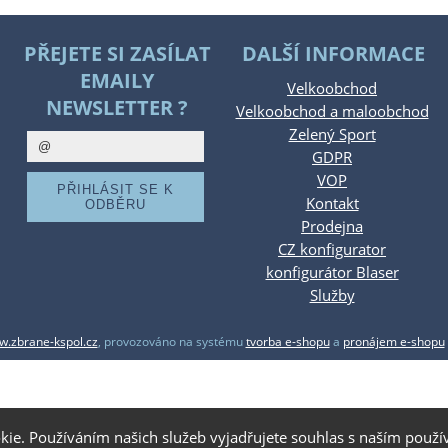
PŘEJETE SI ZASÍLAT
DALŠÍ INFORMACE
EMAILY
Velkoobchod
NEWSLETTER ?
Velkoobchod a maloobchod
Zelený Sport
GDPR
VOP
Kontakt
Prodejna
CZ konfigurator
konfigurátor Blaser
Služby
.zbrane-kspol.cz
,
provozováno na systému
tvorba e-shopu
a
pronájem e-shopu
kie. Používáním našich služeb vyjadřujete souhlas s naším pou