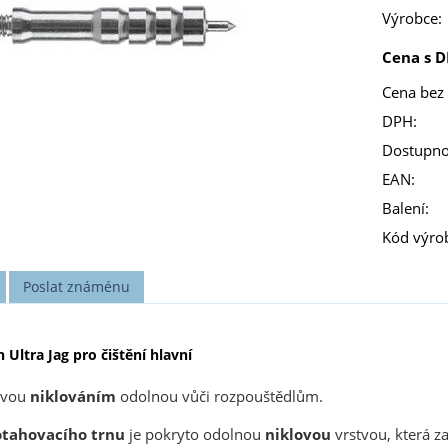
Výrobce:
Cena s D
Cena bez
DPH:
Dostupno
EAN:
Balení:
Kód výro
Poslat známénu
Ultra Jag pro čištění hlavní
avou
niklováním
odolnou vůči rozpouštědlům.
otahovacího trnu
je pokryto odolnou
niklovou
vrstvou, která za