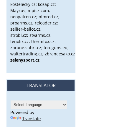
kostelecky.cz;
kozap.cz;
Mayzus;
mpicz.com;
neopatron.cz; nimrod.cz;
proarms.cz; reloader.cz;
sellier-bellot.cz;
strobl.cz;
stvarms.cz;
tenolix.cz; thermfox.cz;
zbrane.subrt.cz;
top-guns.eu;
waltertrading.cz; zbraneesako.cz;
zelenysport.cz
TRANSLATOR
Powered by
Translate