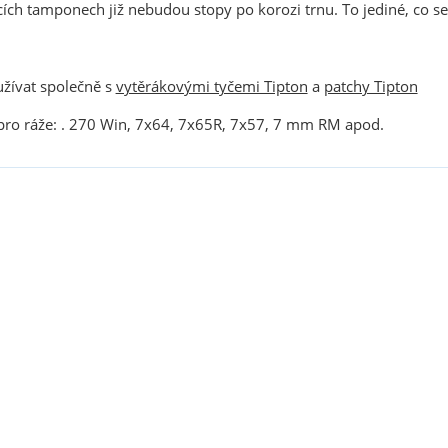
ících tamponech již nebudou stopy po korozi trnu. To jediné, co s
žívat společně s
vytěrákovými tyčemi Tipton
a
patchy Tipton
pro ráže: . 270 Win, 7x64, 7x65R, 7x57, 7 mm RM apod.