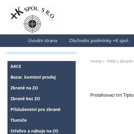
Přihlásit se
Úvodní strana
Obchodní podmínky +K spol.
Home
Péče o zbraně
AKCE
Bazar, komisní prodej
Zbraně na ZO
Protahovací trn Tipto
Zbraně bez ZO
Příslušenství pro zbraně
Tlumiče
Střelivo a náboje na ZO