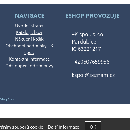
NAVIGACE
ESHOP PROVOZUJE
Úvodní strana
Katalog zboží
+K spol. s.r.o.
Nákupní košík
Pardubice
Obchodní podmínky +K
IČ:63221217
spol.
Kontaktní informace
+420607659956
Odstoupení od smlouvy
kspol@seznam.cz
Shop5.cz
žíváním souborů cookie.
Další informace