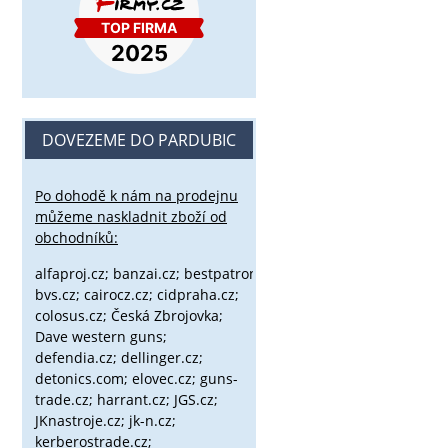
DOVEZEME DO PARDUBIC
Po dohodě k nám na prodejnu
můžeme naskladnit zboží od
obchodníků:
alfaproj.cz;
banzai.cz;
bestpatron.eu;
beretta.cz;
binox.cz;
bvs.cz;
cairocz.cz; cidpraha.cz;
colosus.cz; Česká Zbrojovka;
Dave western guns;
defendia.cz; dellinger.cz;
detonics.com; elovec.cz; guns-
trade.cz; harrant.cz; JGS.cz;
JKnastroje.cz; jk-n.cz;
kerberostrade.cz;