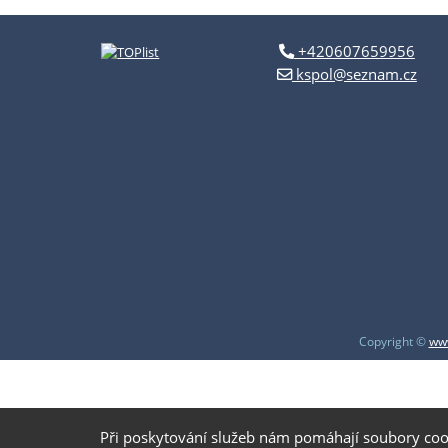
+420607659956
kspol@seznam.cz
Copyright ©
www
Při poskytování služeb nám pomáhají soubory coo