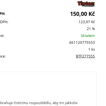
150,00 Kč
PH:
 DPH:
123,97 Kč
21 %
st:
Skladem
661120775553
1 ks
bce:
BTF277555
braňuje čistícímu rozpouštědlu, aby trn jakkoliv