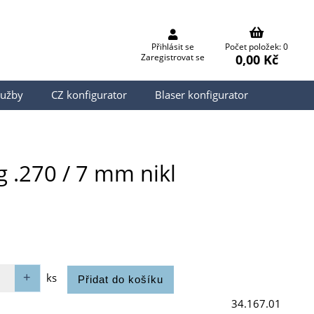
Přihlásit se
Počet položek: 0
0,00 Kč
Zaregistrovat se
lužby
CZ konfigurator
Blaser konfigurator
g .270 / 7 mm nikl
ks
34.167.01