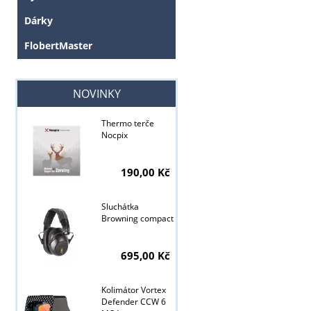
Dárky
FlobertMaster
NOVINKY
Thermo terče
Nocpix
190,00 Kč
Sluchátka
Browning compact
695,00 Kč
Kolimátor Vortex
Tyto stránky j
Defender CCW 6