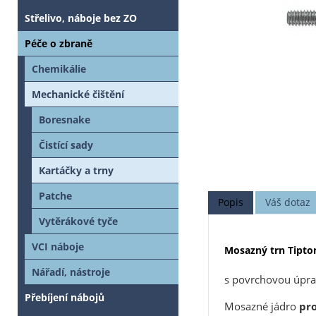
Střelivo, náboje bez ZO
Péče o zbraně
Chemikálie
Mechanické čištění
Boresnake
Čistící sady
Kartáčky a trny
Patche
Popis
Váš dotaz
Vytěrákové tyče
VCI náboje
Mosazný trn Tipton 
Nářadí, nástroje
s povrchovou úpr
Přebíjení nábojů
Mosazné jádro
pr