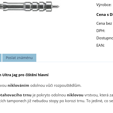
Výrobce:
Cena s D
Cena bez
DPH:
Dostupno
EAN:
Poslat známénu
Ultra Jag pro čištění hlavní
avou
niklováním
odolnou vůči rozpouštědlům.
otahovacího trnu
je pokryto odolnou
niklovou
vrstvou, která za
ících tamponech již nebudou stopy po korozi trnu. To jediné, co s