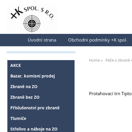
Přihlásit se
Úvodní strana
Obchodní podmínky +K spol.
Home
Péče o zbraně
AKCE
Bazar, komisní prodej
Zbraně na ZO
Protahovací trn Tipto
Zbraně bez ZO
Příslušenství pro zbraně
Tlumiče
Střelivo a náboje na ZO