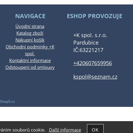
NAVIGACE
ESHOP PROVOZUJE
Úvodní strana
Katalog zboží
+K spol. s.r.o.
Nákupní košík
Pardubice
Obchodní podmínky +K
IČ:63221217
spol.
Kontaktní informace
+420607659956
Odstoupení od smlouvy
kspol@seznam.cz
Shop5.cz
žíváním souborů cookie.
Další informace