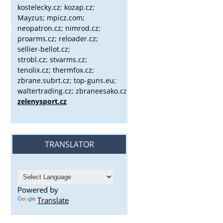
kostelecky.cz;
kozap.cz;
Mayzus;
mpicz.com;
neopatron.cz; nimrod.cz;
proarms.cz; reloader.cz;
sellier-bellot.cz;
strobl.cz;
stvarms.cz;
tenolix.cz; thermfox.cz;
zbrane.subrt.cz;
top-guns.eu;
waltertrading.cz; zbraneesako.cz;
zelenysport.cz
TRANSLATOR
Powered by
Translate