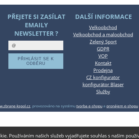
PŘEJETE SI ZASÍLAT
DALŠÍ INFORMACE
EMAILY
Velkoobchod
NEWSLETTER ?
Velkoobchod a maloobchod
Zelený Sport
GDPR
VOP
Kontakt
Prodejna
CZ konfigurator
konfigurátor Blaser
Služby
.zbrane-kspol.cz
,
provozováno na systému
tvorba e-shopu
a
pronájem e-shopu
kie. Používáním našich služeb vyjadřujete souhlas s naším pou