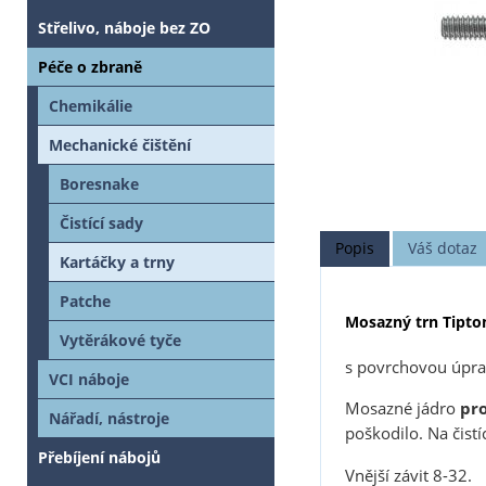
Střelivo, náboje bez ZO
Péče o zbraně
Chemikálie
Mechanické čištění
Boresnake
Čistící sady
Popis
Váš dotaz
Kartáčky a trny
Patche
Mosazný trn Tipton 
Vytěrákové tyče
s povrchovou úpr
VCI náboje
Mosazné jádro
pr
Nářadí, nástroje
poškodilo. Na čist
Přebíjení nábojů
Vnější závit 8-32.