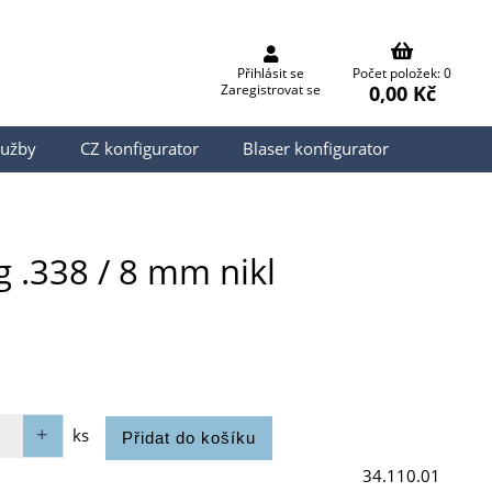
Přihlásit se
Počet položek: 0
0,00 Kč
Zaregistrovat se
lužby
CZ konfigurator
Blaser konfigurator
g .338 / 8 mm nikl
ks
34.110.01