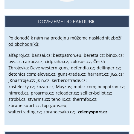
DOVEZEME DO PARDUBIC
Po dohodě k nám na prodejnu můžeme naskladnit zboží
od obchodníků:
alfaproj.cz;
banzai.cz;
bestpatron.eu;
beretta.cz;
binox.cz;
bvs.cz;
cairocz.cz; cidpraha.cz; colosus.cz; Česká
Zbrojovka; Dave western guns; defendia.cz; dellinger.cz;
detonics.com; elovec.cz; guns-trade.cz; harrant.cz; JGS.cz;
JKnastroje.cz; jk-n.cz; kerberostrade.cz;
kostelecky.cz;
kozap.cz; Mayzus;
mpicz.com; neopatron.cz;
nimrod.cz; proarms.cz; reloader.cz; sellier-bellot.cz;
strobl.cz;
stvarms.cz; tenolix.cz; thermfox.cz;
zbrane.subrt.cz;
top-guns.eu;
waltertrading.cz; zbraneesako.cz;
zelenysport.cz