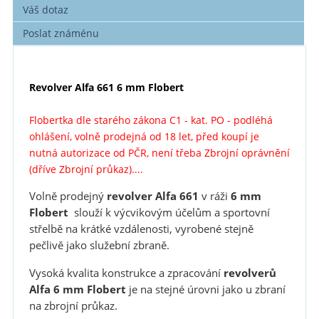
Váš dotaz
Poslat známénu
Revolver Alfa 661 6 mm Flobert
Flobertka dle starého zákona C1 - kat. PO - podléhá
ohlášení, volně prodejná od 18 let, před koupí je
nutná autorizace od PČR, není třeba Zbrojní oprávnění
(dříve Zbrojní průkaz)....
Volně prodejný
revolver Alfa 661
v ráži
6 mm
Flobert
slouží k výcvikovým účelům a sportovní
střelbě na krátké vzdálenosti, vyrobené stejně
pečlivě jako služební zbraně.
Vysoká kvalita konstrukce a zpracování
revolverů
Alfa 6 mm Flobert
je na stejné úrovni jako u zbraní
na zbrojní průkaz.