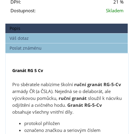
DPH:
21 %
Dostupnost:
Skladem
Popis
Váš dotaz
Poslat známénu
Granát RG 5 Cv
Pro sběratele nabízíme školní
ruční granát RG-5-Cv
armády ČR (a ČSLA). Nejedná se o delaborát, ale
výcvikovou pomůcku,
ruční granát
sloužil k nácviku
odjištění a cvičného hodu.
Granát RG-5-Cv
obsahuje všechny vnitřní díly.
protokol přiložen
označeno značkou a seriovým číslem