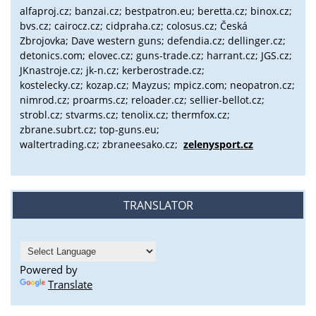
alfaproj.cz;
banzai.cz;
bestpatron.eu;
beretta.cz;
binox.cz;
bvs.cz;
cairocz.cz; cidpraha.cz; colosus.cz; Česká
Zbrojovka; Dave western guns; defendia.cz; dellinger.cz;
detonics.com; elovec.cz; guns-trade.cz; harrant.cz; JGS.cz;
JKnastroje.cz; jk-n.cz; kerberostrade.cz;
kostelecky.cz;
kozap.cz; Mayzus;
mpicz.com; neopatron.cz;
nimrod.cz; proarms.cz; reloader.cz; sellier-bellot.cz;
strobl.cz;
stvarms.cz; tenolix.cz; thermfox.cz;
zbrane.subrt.cz;
top-guns.eu;
waltertrading.cz; zbraneesako.cz;
zelenysport.cz
TRANSLATOR
Powered by
Translate