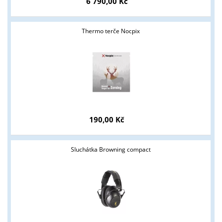
6 790,00 Kč
Thermo terče Nocpix
Tyto stránky jsou určeny pouze odborné veřejnosti od 18 let a
podnikatelům v oblasti zbraně a střelivo. Splňujete tyto
podmínky?
ANO
NE
190,00 Kč
Sluchátka Browning compact