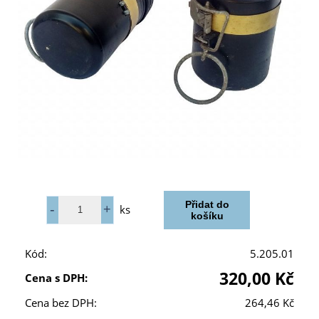
ks
Kód:
5.205.01
320,00 Kč
Cena s DPH:
Cena bez DPH:
264,46 Kč