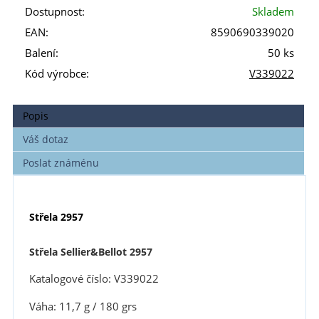
Dostupnost:
Skladem
EAN:
8590690339020
Balení:
50 ks
Kód výrobce:
V339022
Popis
Váš dotaz
Poslat známénu
Střela 2957
Střela Sellier&Bellot 2957
Katalogové číslo: V339022
Váha: 11,7 g / 180 grs