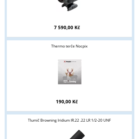
7 590,00 Kč
Thermo terče Nocpix
Tyto stránky jsou určeny pouze odborné veřejnosti od 18 let a
podnikatelům v oblasti zbraně a střelivo. Splňujete tyto
podmínky?
ANO
NE
190,00 Kč
Tlumič Browning Iridium IR.22 .22 LR 1/2-20 UNF