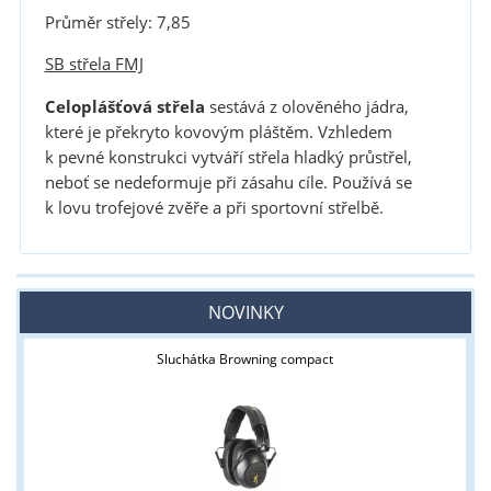
Průměr střely: 7,85
SB střela FMJ
Celoplášťová střela
sestává z olověného jádra,
které je překryto kovovým pláštěm. Vzhledem
k pevné konstrukci vytváří střela hladký průstřel,
neboť se nedeformuje při zásahu cíle. Používá se
k lovu trofejové zvěře a při sportovní střelbě.
NOVINKY
Sluchátka Browning compact