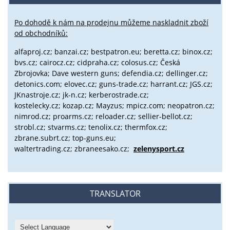
Po dohodě k nám na prodejnu můžeme naskladnit zboží
od obchodníků:
alfaproj.cz;
banzai.cz;
bestpatron.eu;
beretta.cz;
binox.cz;
bvs.cz;
cairocz.cz; cidpraha.cz; colosus.cz; Česká
Zbrojovka; Dave western guns; defendia.cz; dellinger.cz;
detonics.com; elovec.cz; guns-trade.cz; harrant.cz; JGS.cz;
JKnastroje.cz; jk-n.cz; kerberostrade.cz;
kostelecky.cz;
kozap.cz; Mayzus;
mpicz.com; neopatron.cz;
nimrod.cz; proarms.cz; reloader.cz; sellier-bellot.cz;
strobl.cz;
stvarms.cz; tenolix.cz; thermfox.cz;
zbrane.subrt.cz;
top-guns.eu;
waltertrading.cz; zbraneesako.cz;
zelenysport.cz
TRANSLATOR