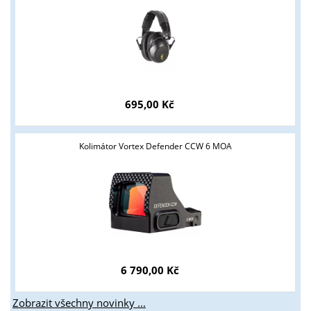
Tyto stránky jsou určeny pouze odborné veřejnosti od 18 let a
podnikatelům v oblasti zbraně a střelivo. Splňujete tyto
podmínky?
ANO
NE
695,00 Kč
Kolimátor Vortex Defender CCW 6 MOA
6 790,00 Kč
Zobrazit všechny novinky ...