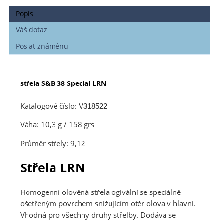
Popis
Váš dotaz
Poslat známénu
střela S&B 38 Special LRN
Katalogové číslo:
V318522
Váha: 10,3 g / 158 grs
Průměr střely: 9,12
Střela LRN
Homogenní olověná střela ogivální se speciálně
ošetřeným povrchem snižujícím otěr olova v hlavni.
Vhodná pro všechny druhy střelby. Dodává se