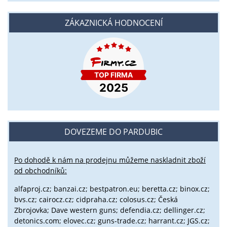
ZÁKAZNICKÁ HODNOCENÍ
DOVEZEME DO PARDUBIC
Po dohodě k nám na prodejnu můžeme naskladnit zboží
od obchodníků:
alfaproj.cz;
banzai.cz;
bestpatron.eu;
beretta.cz;
binox.cz;
bvs.cz;
cairocz.cz; cidpraha.cz; colosus.cz; Česká
Zbrojovka; Dave western guns; defendia.cz; dellinger.cz;
detonics.com; elovec.cz; guns-trade.cz; harrant.cz; JGS.cz;