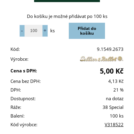
Do košíku je možné přidávat po 100 ks
ks
Kód:
9.1549.2673
Výrobce:
5,00 Kč
Cena s DPH:
Cena bez DPH:
4,13 Kč
DPH:
21 %
Dostupnost:
na dotaz
Ráže:
38 Special
Balení:
100 ks
Kód výrobce:
V318522