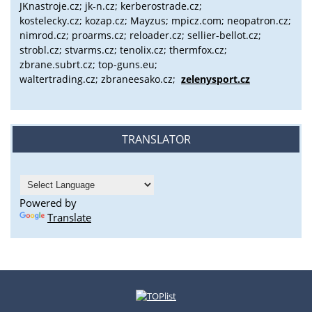
JKnastroje.cz; jk-n.cz; kerberostrade.cz;
kostelecky.cz;
kozap.cz; Mayzus;
mpicz.com; neopatron.cz;
nimrod.cz; proarms.cz; reloader.cz; sellier-bellot.cz;
strobl.cz;
stvarms.cz; tenolix.cz; thermfox.cz;
zbrane.subrt.cz;
top-guns.eu;
waltertrading.cz; zbraneesako.cz;
zelenysport.cz
TRANSLATOR
Powered by
Translate