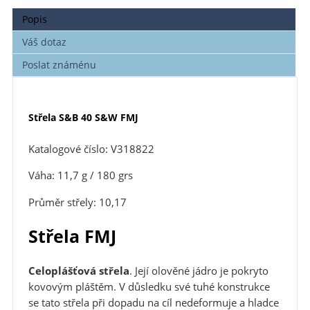
Popis
Váš dotaz
Poslat známénu
Střela S&B 40 S&W FMJ
Katalogové číslo: V318822
Váha: 11,7 g / 180 grs
Průměr střely: 10,17
Střela FMJ
Celoplášťová střela
. Její olověné jádro je pokryto
kovovým pláštěm. V důsledku své tuhé konstrukce
se tato střela při dopadu na cíl nedeformuje a hladce