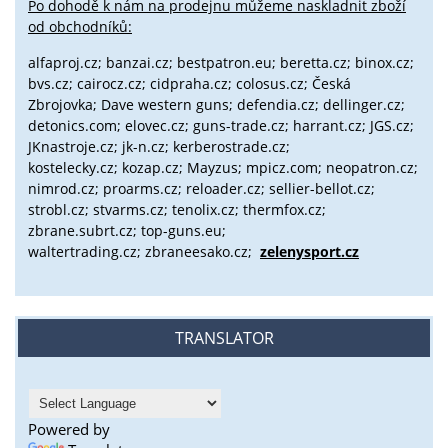
Po dohodě k nám na prodejnu můžeme naskladnit zboží
od obchodníků:
alfaproj.cz;
banzai.cz;
bestpatron.eu;
beretta.cz;
binox.cz;
bvs.cz;
cairocz.cz; cidpraha.cz; colosus.cz; Česká
Zbrojovka; Dave western guns; defendia.cz; dellinger.cz;
detonics.com; elovec.cz; guns-trade.cz; harrant.cz; JGS.cz;
JKnastroje.cz; jk-n.cz; kerberostrade.cz;
kostelecky.cz;
kozap.cz; Mayzus;
mpicz.com; neopatron.cz;
nimrod.cz; proarms.cz; reloader.cz; sellier-bellot.cz;
strobl.cz;
stvarms.cz; tenolix.cz; thermfox.cz;
zbrane.subrt.cz;
top-guns.eu;
waltertrading.cz; zbraneesako.cz;
zelenysport.cz
TRANSLATOR
Powered by