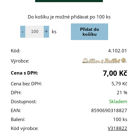
Do košíku je možné přidávat po 100 ks
ks
Kód:
4.102.01
Výrobce:
7,00 Kč
Cena s DPH:
Cena bez DPH:
5,79 Kč
DPH:
21 %
Dostupnost:
Skladem
EAN:
8590690318827
Balení:
100 ks
Kód výrobce:
V318822