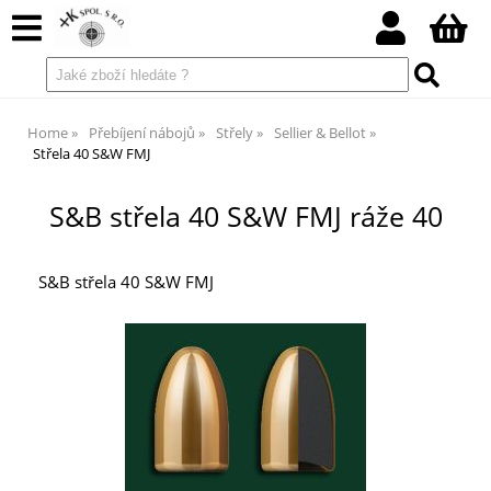
Home
Přebíjení nábojů
Střely
Sellier & Bellot
Střela 40 S&W FMJ
S&B střela 40 S&W FMJ ráže 40
S&B střela 40 S&W FMJ