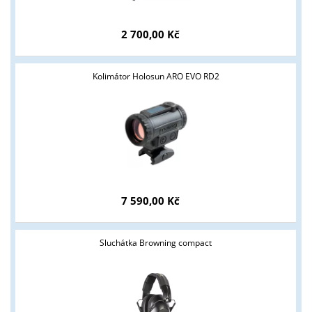
2 700,00 Kč
Kolimátor Holosun ARO EVO RD2
Tyto stránky jsou určeny pouze odborné veřejnosti od 18 let a
podnikatelům v oblasti zbraně a střelivo. Splňujete tyto
podmínky?
ANO
NE
7 590,00 Kč
Sluchátka Browning compact