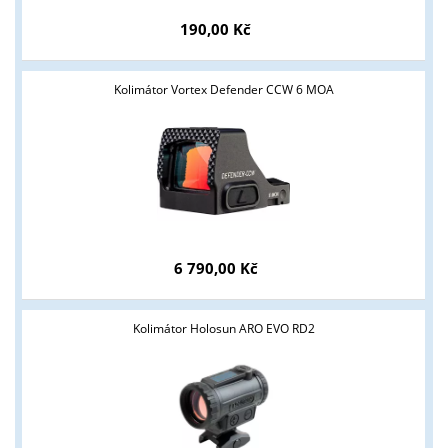
190,00 Kč
Kolimátor Vortex Defender CCW 6 MOA
Tyto stránky jsou určeny pouze odborné veřejnosti od 18 let a
podnikatelům v oblasti zbraně a střelivo. Splňujete tyto
podmínky?
ANO
NE
6 790,00 Kč
Kolimátor Holosun ARO EVO RD2