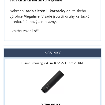
Sada čistících kartáčků Megaline
Náhradní
sada čištění
-
kartáčky
od italského
výrobce
Megaline
. V sadě jsou tři druhy kartáčků:
lacetka, štětinový a mosazný.
- vnitřní závit 1/8"
NOVINKY
Tlumič Browning Iridium IR.22 .22 LR 1/2-20 UNF
2 700,00 Kč