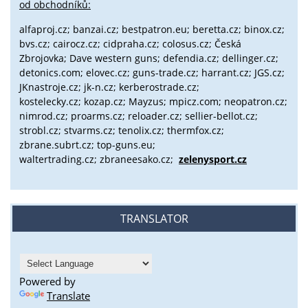
od obchodníků:
alfaproj.cz;
banzai.cz;
bestpatron.eu;
beretta.cz;
binox.cz;
bvs.cz;
cairocz.cz; cidpraha.cz; colosus.cz; Česká
Zbrojovka; Dave western guns; defendia.cz; dellinger.cz;
detonics.com; elovec.cz; guns-trade.cz; harrant.cz; JGS.cz;
JKnastroje.cz; jk-n.cz; kerberostrade.cz;
kostelecky.cz;
kozap.cz; Mayzus;
mpicz.com; neopatron.cz;
nimrod.cz; proarms.cz; reloader.cz; sellier-bellot.cz;
strobl.cz;
stvarms.cz; tenolix.cz; thermfox.cz;
zbrane.subrt.cz;
top-guns.eu;
waltertrading.cz; zbraneesako.cz;
zelenysport.cz
TRANSLATOR
Powered by
Translate