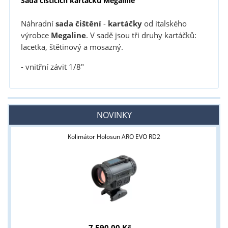
Sada čistících kartáčků Megaline
Náhradní
sada čištění
-
kartáčky
od italského
výrobce
Megaline
. V sadě jsou tři druhy kartáčků:
lacetka, štětinový a mosazný.
- vnitřní závit 1/8"
NOVINKY
Kolimátor Holosun ARO EVO RD2
7 590,00 Kč