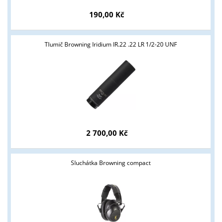
190,00 Kč
Tlumič Browning Iridium IR.22 .22 LR 1/2-20 UNF
Tyto stránky jsou určeny pouze odborné veřejnosti od 18 let a
podnikatelům v oblasti zbraně a střelivo. Splňujete tyto
podmínky?
ANO
NE
2 700,00 Kč
Sluchátka Browning compact