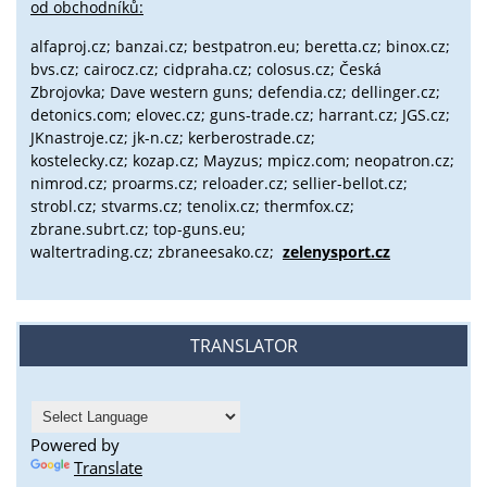
od obchodníků:
alfaproj.cz;
banzai.cz;
bestpatron.eu;
beretta.cz;
binox.cz;
bvs.cz;
cairocz.cz; cidpraha.cz; colosus.cz; Česká
Zbrojovka; Dave western guns; defendia.cz; dellinger.cz;
detonics.com; elovec.cz; guns-trade.cz; harrant.cz; JGS.cz;
JKnastroje.cz; jk-n.cz; kerberostrade.cz;
kostelecky.cz;
kozap.cz; Mayzus;
mpicz.com; neopatron.cz;
nimrod.cz; proarms.cz; reloader.cz; sellier-bellot.cz;
strobl.cz;
stvarms.cz; tenolix.cz; thermfox.cz;
zbrane.subrt.cz;
top-guns.eu;
waltertrading.cz; zbraneesako.cz;
zelenysport.cz
TRANSLATOR
Powered by
Translate