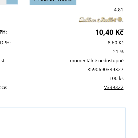
4.81
10,40 Kč
PH:
 DPH:
8,60 Kč
21 %
st:
momentálně nedostupné
8590690339327
100 ks
bce:
V339322