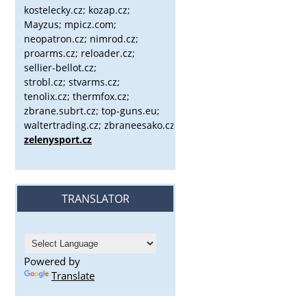
kostelecky.cz;
kozap.cz;
Mayzus;
mpicz.com;
neopatron.cz; nimrod.cz;
proarms.cz; reloader.cz;
sellier-bellot.cz;
strobl.cz;
stvarms.cz;
tenolix.cz; thermfox.cz;
zbrane.subrt.cz;
top-guns.eu;
waltertrading.cz; zbraneesako.cz;
zelenysport.cz
TRANSLATOR
Powered by
Translate