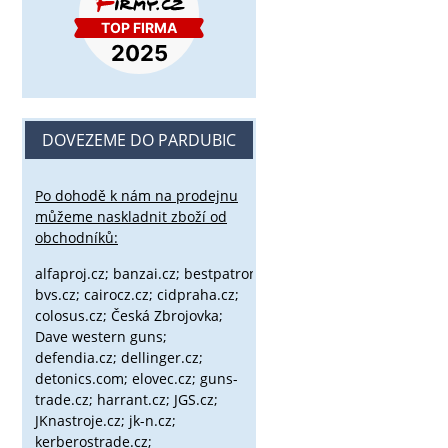
DOVEZEME DO PARDUBIC
Po dohodě k nám na prodejnu
můžeme naskladnit zboží od
obchodníků:
alfaproj.cz;
banzai.cz;
bestpatron.eu;
beretta.cz;
binox.cz;
bvs.cz;
cairocz.cz; cidpraha.cz;
colosus.cz; Česká Zbrojovka;
Dave western guns;
defendia.cz; dellinger.cz;
detonics.com; elovec.cz; guns-
trade.cz; harrant.cz; JGS.cz;
JKnastroje.cz; jk-n.cz;
kerberostrade.cz;