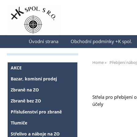
Přihlásit se
Úvodní strana
Obchodní podmínky +K spol.
Home
Přebíjení nábo
AKCE
Bazar, komisní prodej
Zbraně na ZO
Střela pro přebíjení 
Zbraně bez ZO
účely
Příslušenství pro zbraně
Tlumiče
Střelivo a náboje na ZO