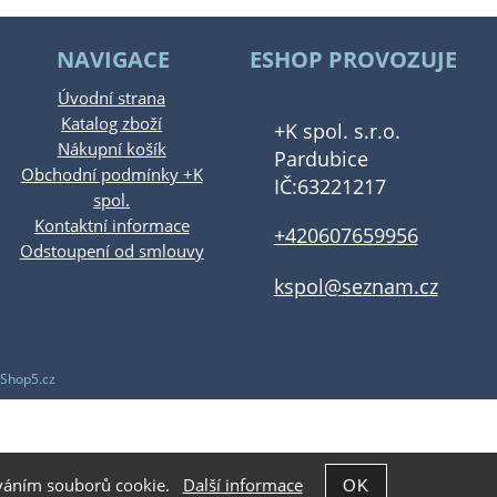
NAVIGACE
ESHOP PROVOZUJE
Úvodní strana
Katalog zboží
+K spol. s.r.o.
Nákupní košík
Pardubice
Obchodní podmínky +K
IČ:63221217
spol.
Kontaktní informace
+420607659956
Odstoupení od smlouvy
kspol@seznam.cz
Shop5.cz
žíváním souborů cookie.
Další informace