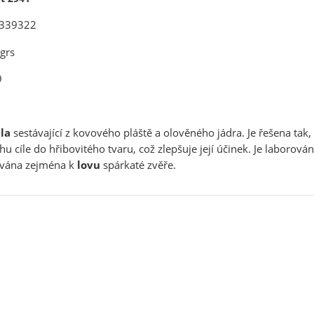
 V339322
grs
9
la
sestávající z kovového pláště a olověného jádra. Je řešena tak, 
u cíle do hřibovitého tvaru, což zlepšuje její účinek. Je laborová
ívána zejména k
lovu
spárkaté zvěře.