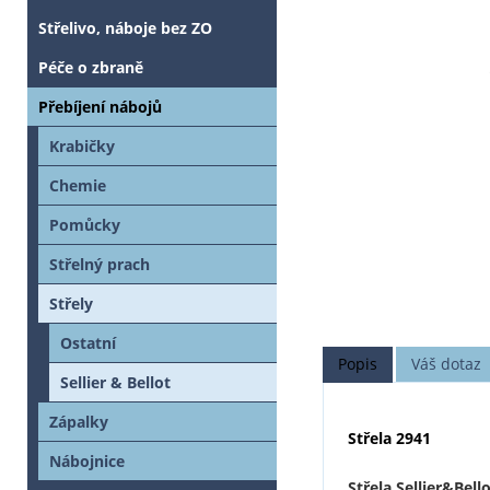
Střelivo, náboje bez ZO
Péče o zbraně
Přebíjení nábojů
Krabičky
Chemie
Pomůcky
Střelný prach
Střely
Ostatní
Popis
Váš dotaz
Sellier & Bellot
Zápalky
Střela 2941
Nábojnice
Střela Sellier&Bell