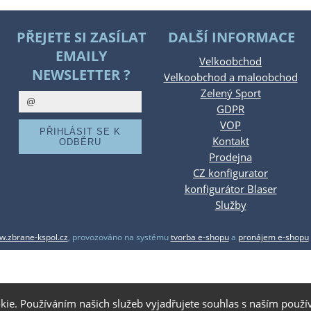
PŘEJETE SI ZASÍLAT
DALŠÍ INFORMACE
EMAILY
Velkoobchod
NEWSLETTER ?
Velkoobchod a maloobchod
Zelený Sport
GDPR
VOP
Kontakt
Prodejna
CZ konfigurator
konfigurátor Blaser
Služby
.zbrane-kspol.cz
,
provozováno na systému
tvorba e-shopu
a
pronájem e-shopu
kie. Používáním našich služeb vyjadřujete souhlas s naším pou