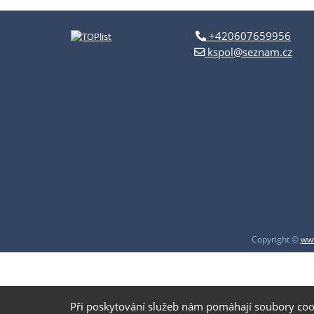
+420607659956
kspol@seznam.cz
Copyright ©
www
Při poskytování služeb nám pomáhají soubory coo