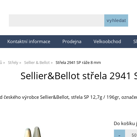
Kontaktní informace
Prodejna
Velkoobchod
S
jů
Střely
Sellier & Bellot
Střela 2941 SP ráže 8 mm
Sellier&Bellot střela 2941
od českého výrobce Sellier&Bellot, střela SP 12,7g / 196gr, označ
Do košíku 