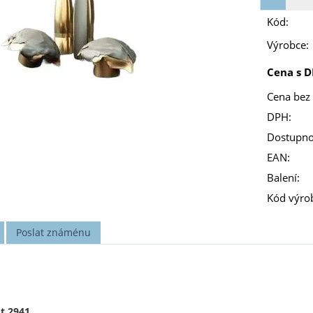
Kód:
Výrobce:
Cena s D
Cena bez
DPH:
Dostupno
EAN:
Balení:
Kód výro
Poslat známénu
ot 2941