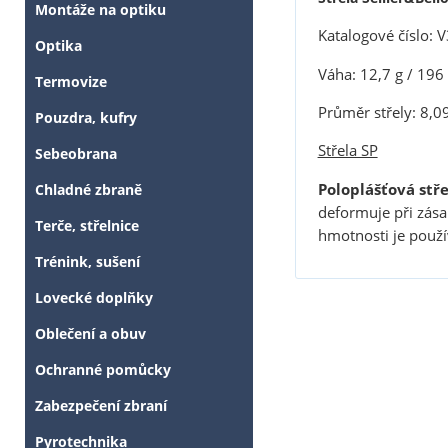
Montáže na optiku
Katalogové číslo:
Optika
Váha: 12,7 g / 196 
Termovize
Průměr střely: 8,0
Pouzdra, kufry
Střela SP
Sebeobrana
Poloplášťová stře
Chladné zbraně
deformuje při zásah
Terče, střelnice
hmotnosti je použ
Trénink, sušení
Lovecké doplňky
Oblečení a obuv
Ochranné pomůcky
Zabezpečení zbraní
Pyrotechnika