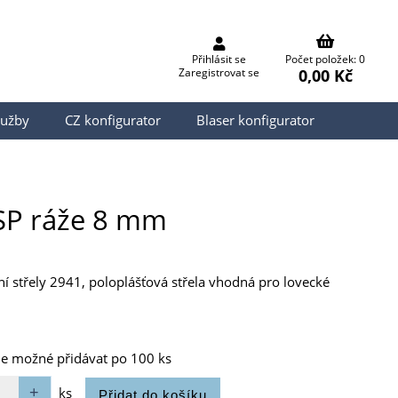
Přihlásit se
Počet položek: 0
0,00 Kč
Zaregistrovat se
lužby
CZ konfigurator
Blaser konfigurator
 SP ráže 8 mm
ení střely 2941, poloplášťová střela vhodná pro lovecké
je možné přidávat po 100 ks
ks