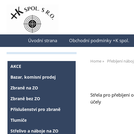
Přihlásit se
Úvodní strana
Obchodní podmínky +K spol.
Home
Přebíjení nábo
AKCE
Bazar, komisní prodej
Zbraně na ZO
Střela pro přebíjení 
Zbraně bez ZO
účely
Příslušenství pro zbraně
Tlumiče
Střelivo a náboje na ZO