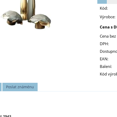
Kód:
Výrobce:
Cena s D
Cena bez
DPH:
Dostupno
EAN:
Balení:
Kód výro
Poslat známénu
ot 2943