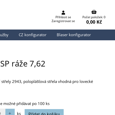
Přihlásit se
Počet položek: 0
0,00 Kč
Zaregistrovat se
lužby
CZ konfigurator
Blaser konfigurator
 SP ráže 7,62
ní střely 2943, poloplášťová střela vhodná pro lovecké
je možné přidávat po 100 ks
ks