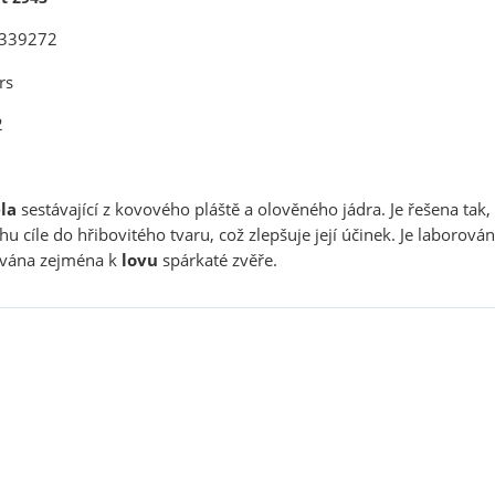
 V339272
rs
2
la
sestávající z kovového pláště a olověného jádra. Je řešena tak, 
u cíle do hřibovitého tvaru, což zlepšuje její účinek. Je laborová
ívána zejména k
lovu
spárkaté zvěře.