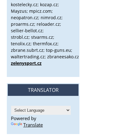
kostelecky.cz;
kozap.cz;
Mayzus;
mpicz.com;
neopatron.cz; nimrod.cz;
proarms.cz; reloader.cz;
sellier-bellot.cz;
strobl.cz;
stvarms.cz;
tenolix.cz; thermfox.cz;
zbrane.subrt.cz;
top-guns.eu;
waltertrading.cz; zbraneesako.cz;
zelenysport.cz
TRANSLATOR
Powered by
Translate