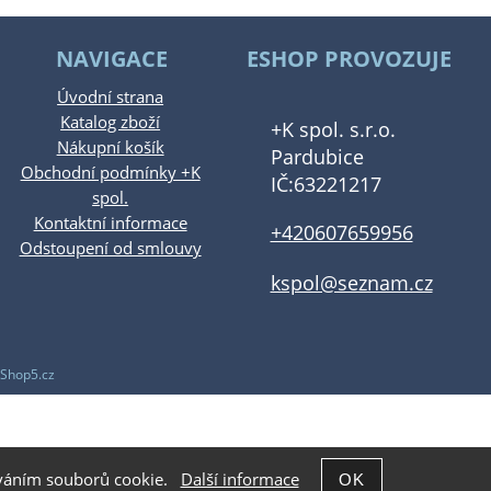
NAVIGACE
ESHOP PROVOZUJE
Úvodní strana
Katalog zboží
+K spol. s.r.o.
Nákupní košík
Pardubice
Obchodní podmínky +K
IČ:63221217
spol.
Kontaktní informace
+420607659956
Odstoupení od smlouvy
kspol@seznam.cz
Shop5.cz
žíváním souborů cookie.
Další informace