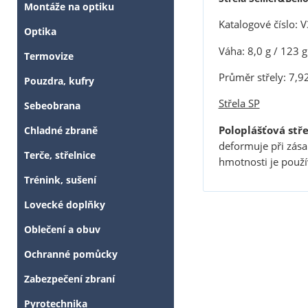
Montáže na optiku
Katalogové číslo:
Optika
Váha: 8,0 g / 123 g
Termovize
Průměr střely: 7,9
Pouzdra, kufry
Střela SP
Sebeobrana
Poloplášťová stře
Chladné zbraně
deformuje při zásah
Terče, střelnice
hmotnosti je použ
Trénink, sušení
Lovecké doplňky
Oblečení a obuv
Ochranné pomůcky
Zabezpečení zbraní
Pyrotechnika