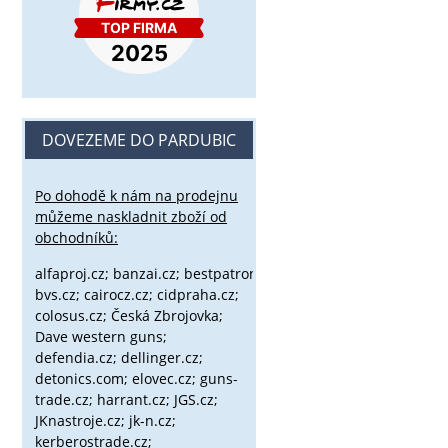
DOVEZEME DO PARDUBIC
Po dohodě k nám na prodejnu
můžeme naskladnit zboží od
obchodníků:
alfaproj.cz;
banzai.cz;
bestpatron.eu;
beretta.cz;
binox.cz;
bvs.cz;
cairocz.cz; cidpraha.cz;
colosus.cz; Česká Zbrojovka;
Dave western guns;
defendia.cz; dellinger.cz;
detonics.com; elovec.cz; guns-
trade.cz; harrant.cz; JGS.cz;
JKnastroje.cz; jk-n.cz;
kerberostrade.cz;