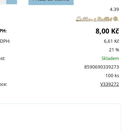
4.39
8,00 Kč
PH:
 DPH:
6,61 Kč
21 %
st:
Skladem
8590690339273
100 ks
bce:
V339272