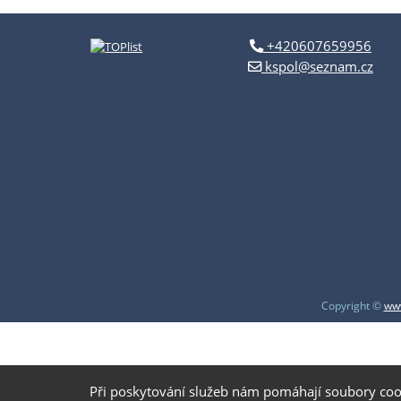
+420607659956
kspol@seznam.cz
Copyright ©
www
Při poskytování služeb nám pomáhají soubory coo