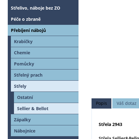
Střelivo, náboje bez ZO
Péče o zbraně
Přebíjení nábojů
Krabičky
Chemie
Pomůcky
Střelný prach
Střely
Ostatní
Popis
Váš dotaz
Sellier & Bellot
Zápalky
Střela 2943
Nábojnice
Střela Sellier&Bell