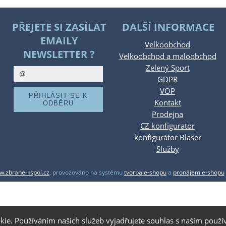
PŘEJETE SI ZASÍLAT
DALŠÍ INFORMACE
EMAILY
Velkoobchod
NEWSLETTER ?
Velkoobchod a maloobchod
Zelený Sport
GDPR
VOP
Kontakt
Prodejna
CZ konfigurator
konfigurátor Blaser
Služby
.zbrane-kspol.cz
,
provozováno na systému
tvorba e-shopu
a
pronájem e-shopu
kie. Používáním našich služeb vyjadřujete souhlas s naším pou