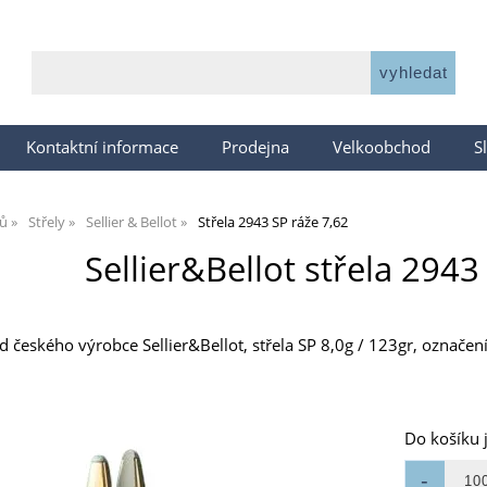
Kontaktní informace
Prodejna
Velkoobchod
S
jů
Střely
Sellier & Bellot
Střela 2943 SP ráže 7,62
Sellier&Bellot střela 2943
od českého výrobce Sellier&Bellot, střela SP 8,0g / 123gr, označe
Do košíku 