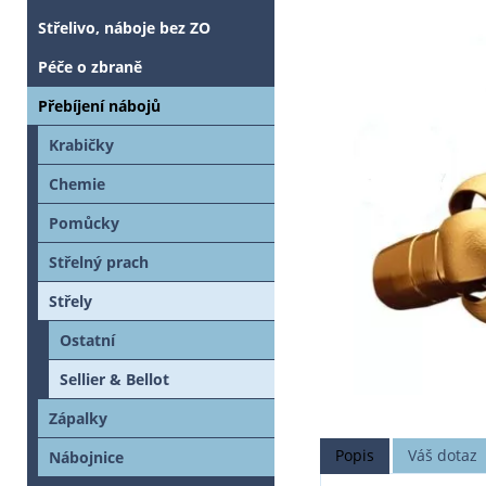
Střelivo, náboje bez ZO
Péče o zbraně
Přebíjení nábojů
Krabičky
Chemie
Pomůcky
Střelný prach
Střely
Ostatní
Sellier & Bellot
Zápalky
Popis
Váš dotaz
Nábojnice