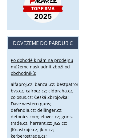
DOVEZEME DO PARDUBIC
Po dohodě k nám na prodejnu
můžeme naskladnit zboží od
obchodníků:
alfaproj.cz;
banzai.cz;
bestpatron.eu;
beretta.cz;
binox.cz;
bvs.cz;
cairocz.cz; cidpraha.cz;
colosus.cz; Česká Zbrojovka;
Dave western guns;
defendia.cz; dellinger.cz;
detonics.com; elovec.cz; guns-
trade.cz; harrant.cz; JGS.cz;
JKnastroje.cz; jk-n.cz;
kerberostrade.cz;