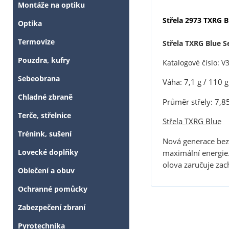
Montáže na optiku
Střela 2973 TXRG B
Optika
Termovize
Střela TXRG Blue Se
Pouzdra, kufry
Katalogové číslo: V
Sebeobrana
Váha: 7,1 g / 110 g
Chladné zbraně
Průměr střely: 7,8
Terče, střelnice
Střela TXRG Blue
Trénink, sušení
Nová generace bezo
Lovecké doplňky
maximální energie.
olova zaručuje za
Oblečení a obuv
Ochranné pomůcky
Zabezpečení zbraní
Pyrotechnika