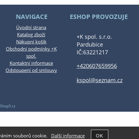
NAVIGACE
ESHOP PROVOZUJE
Úvodní strana
Katalog zboží
+K spol. s.r.o.
Nákupní košík
Pardubice
Obchodní podmínky +K
IČ:63221217
spol.
Kontaktní informace
+420607659956
Odstoupení od smlouvy
kspol@seznam.cz
Shop5.cz
žíváním souborů cookie.
Další informace