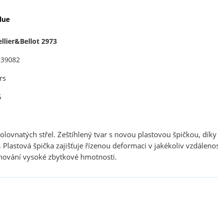
lue
llier&Bellot 2973
339082
rs
5
lovnatých střel. Zeštíhlený tvar s novou plastovou špičkou, díky
 Plastová špička zajišťuje řízenou deformaci v jakékoliv vzdálen
chování vysoké zbytkové hmotnosti.