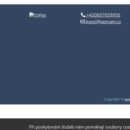
+420607659956
kspol@seznam.cz
Copyright ©
www
Při poskytování služeb nám pomáhají soubory coo