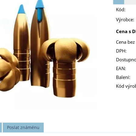
Kód:
Výrobce:
Cena s D
Cena bez
DPH:
Dostupno
EAN:
Balení:
Kód výro
Poslat známénu