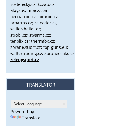
kostelecky.cz;
kozap.cz;
Mayzus;
mpicz.com;
neopatron.cz; nimrod.cz;
proarms.cz; reloader.cz;
sellier-bellot.cz;
strobl.cz;
stvarms.cz;
tenolix.cz; thermfox.cz;
zbrane.subrt.cz;
top-guns.eu;
waltertrading.cz; zbraneesako.cz;
zelenysport.cz
TRANSLATOR
Powered by
Translate