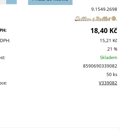
9.1549.2698
18,40 Kč
PH:
 DPH:
15,21 Kč
21 %
st:
Skladem
8590690339082
50 ks
bce:
V339082