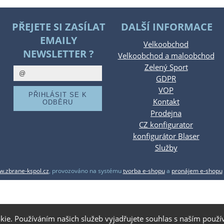
PŘEJETE SI ZASÍLAT
DALŠÍ INFORMACE
EMAILY
Velkoobchod
NEWSLETTER ?
Velkoobchod a maloobchod
Zelený Sport
GDPR
VOP
Kontakt
Prodejna
CZ konfigurator
konfigurátor Blaser
Služby
.zbrane-kspol.cz
,
provozováno na systému
tvorba e-shopu
a
pronájem e-shopu
kie. Používáním našich služeb vyjadřujete souhlas s naším pou