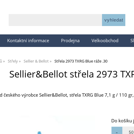
Kontaktní informace
Prodejna
Velkoobchod
S
jů
Střely
Sellier & Bellot
Střela 2973 TXRG Blue ráže .30
Sellier&Bellot střela 2973 TX
od českého výrobce Sellier&Bellot, střela TXRG Blue 7,1 g / 110 gr
Do košíku 