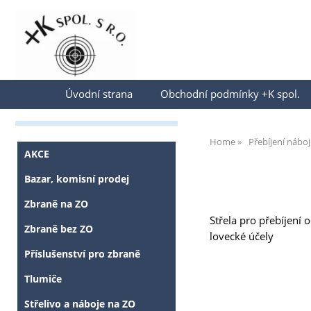
Přihlásit se
Úvodní strana
Obchodní podmínky +K spol.
Home
Přebíjení nábo
AKCE
Bazar, komisní prodej
Zbraně na ZO
Střela pro přebíjení 
Zbraně bez ZO
lovecké účely
Příslušenství pro zbraně
Tlumiče
Střelivo a náboje na ZO