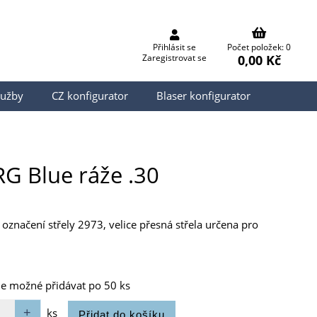
Přihlásit se
Počet položek: 0
0,00 Kč
Zaregistrovat se
lužby
CZ konfigurator
Blaser konfigurator
RG Blue ráže .30
, označení střely 2973, velice přesná střela určena pro
je možné přidávat po 50 ks
ks