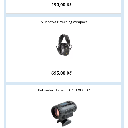
190,00 Kč
Sluchátka Browning compact
Tyto stránky jsou určeny pouze odborné veřejnosti od 18 let a
podnikatelům v oblasti zbraně a střelivo. Splňujete tyto
podmínky?
ANO
NE
695,00 Kč
Kolimátor Holosun ARO EVO RD2