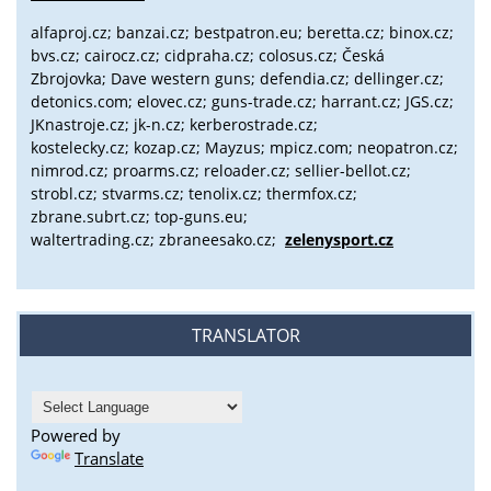
alfaproj.cz;
banzai.cz;
bestpatron.eu;
beretta.cz;
binox.cz;
bvs.cz;
cairocz.cz; cidpraha.cz; colosus.cz; Česká
Zbrojovka; Dave western guns; defendia.cz; dellinger.cz;
detonics.com; elovec.cz; guns-trade.cz; harrant.cz; JGS.cz;
JKnastroje.cz; jk-n.cz; kerberostrade.cz;
kostelecky.cz;
kozap.cz; Mayzus;
mpicz.com; neopatron.cz;
nimrod.cz; proarms.cz; reloader.cz; sellier-bellot.cz;
strobl.cz;
stvarms.cz; tenolix.cz; thermfox.cz;
zbrane.subrt.cz;
top-guns.eu;
waltertrading.cz; zbraneesako.cz;
zelenysport.cz
TRANSLATOR
Powered by
Translate