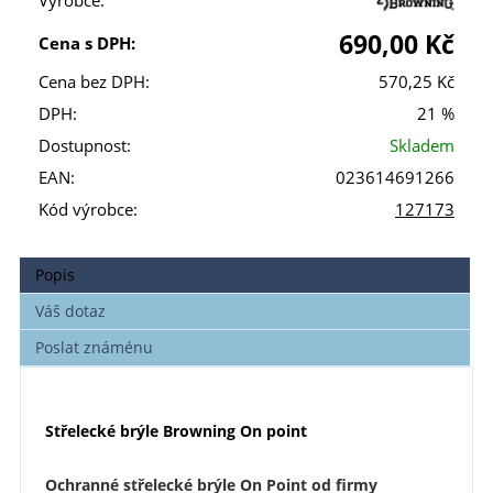
Výrobce:
690,00 Kč
Cena s DPH:
Cena bez DPH:
570,25 Kč
DPH:
21 %
Dostupnost:
Skladem
EAN:
023614691266
Kód výrobce:
127173
Popis
Váš dotaz
Poslat známénu
Střelecké brýle Browning On point
Ochranné střelecké brýle On Point od firmy