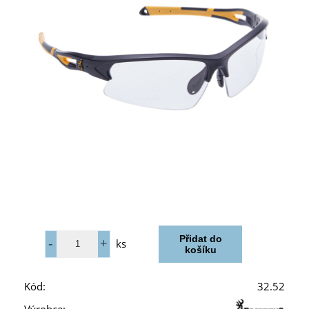
ks
Kód:
32.52