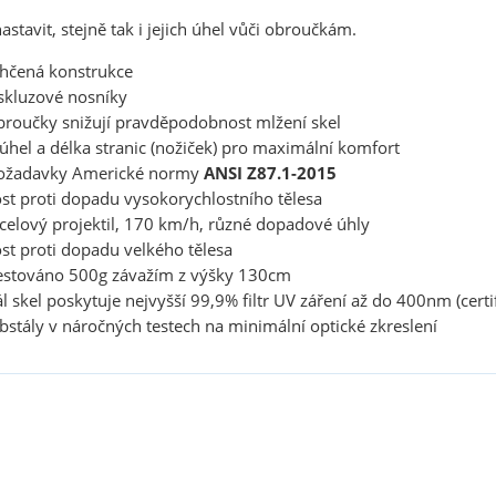
astavit, stejně tak i jejich úhel vůči obroučkám.
hčená konstrukce
skluzové nosníky
roučky snižují pravděpodobnost mlžení skel
úhel a délka stranic (nožiček) pro maximální komfort
ožadavky Americké normy
ANSI Z87.1-2015
st proti dopadu vysokorychlostního tělesa
celový projektil, 170 km/h, různé dopadové úhly
st proti dopadu velkého tělesa
estováno 500g závažím z výšky 130cm
l skel poskytuje nejvyšší 99,9% filtr UV záření až do 400nm (cert
bstály v náročných testech na minimální optické zkreslení