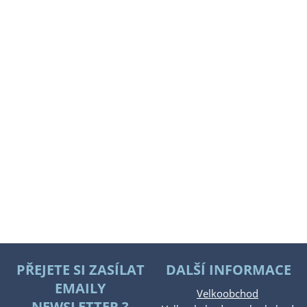
PŘEJETE SI ZASÍLAT
DALŠÍ INFORMACE
EMAILY
Velkoobchod
NEWSLETTER ?