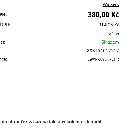
Walkers
380,00 Kč
PH:
 DPH:
314,05 Kč
21 %
st:
Skladem
888151017517
bce:
GWP-XSGL-CLR
sou do obrouček zasazena tak, aby kolem nich mohl