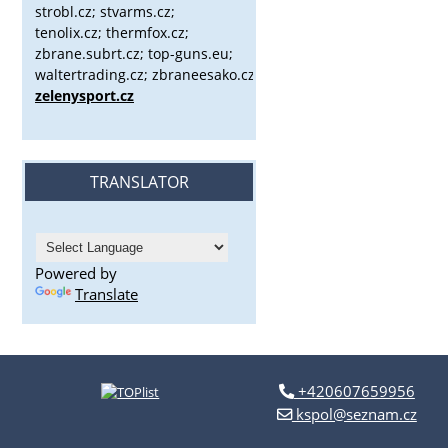
strobl.cz;
stvarms.cz;
tenolix.cz; thermfox.cz;
zbrane.subrt.cz;
top-guns.eu;
waltertrading.cz; zbraneesako.cz;
zelenysport.cz
TRANSLATOR
Powered by
Translate
+420607659956
kspol@seznam.cz