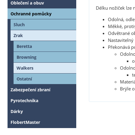
Oblečení a obuv
Délku nožiček lze n
Ochranné pomůcky
Odolná, odle
Sluch
Měkké, proti
Odvětrané ob
Zrak
Nastavitelný 
Beretta
Překonává p
Odolno
Browning
o
Odolno
Walkers
t
Ostatní
Materiá
Brýle o
Zabezpečení zbraní
Pyrotechnika
Dárky
FlobertMaster