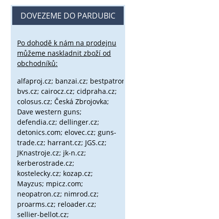
DOVEZEME DO PARDUBIC
Po dohodě k nám na prodejnu
můžeme naskladnit zboží od
obchodníků:
alfaproj.cz;
banzai.cz;
bestpatron.eu;
beretta.cz;
binox.cz;
bvs.cz;
cairocz.cz; cidpraha.cz;
colosus.cz; Česká Zbrojovka;
Dave western guns;
defendia.cz; dellinger.cz;
detonics.com; elovec.cz; guns-
trade.cz; harrant.cz; JGS.cz;
JKnastroje.cz; jk-n.cz;
kerberostrade.cz;
kostelecky.cz;
kozap.cz;
Mayzus;
mpicz.com;
neopatron.cz; nimrod.cz;
proarms.cz; reloader.cz;
sellier-bellot.cz;