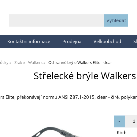
Kontaktní informace
Prodejna
Velkoobchod
S
ůcky
Zrak
Walkers
Ochranné brýle Walkers Elite - clear
Střelecké brýle Walkers E
rs Elite, překonávají normu ANSI Z87.1-2015, clear - čiré, polykarb
Kód: