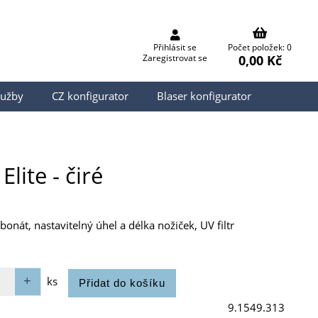
Přihlásit se
Počet položek: 0
0,00 Kč
Zaregistrovat se
lužby
CZ konfigurator
Blaser konfigurator
lite - čiré
onát, nastavitelný úhel a délka nožiček, UV filtr
ks
9.1549.313