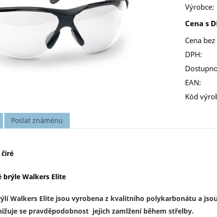
Výrobce:
Cena s D
Cena bez
DPH:
Dostupno
EAN:
Kód výro
Poslat známénu
 čiré
 brýle Walkers Elite
rýlí Walkers Elite jsou vyrobena z kvalitního polykarbonátu a j
nižuje se pravděpodobnost jejich zamlžení během střelby.