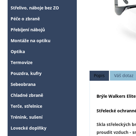
Střelivo, náboje bez ZO
Péče o zbraně
Přebíjení nábojů
Montáže na optiku
Optika
Termovize
Pouzdra, kufry
Popis
Váš dotaz
Sebeobrana
Chladné zbraně
Brýle Walkers Elite
Terče, střelnice
Střelecké ochranné
Trénink, sušení
Skla střeleckých b
Lovecké doplňky
proudit vzduch - s