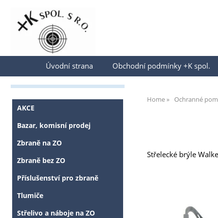
Přihlásit se
Úvodní strana
Obchodní podmínky +K spol.
Home
Ochranné pom
AKCE
Bazar, komisní prodej
Zbraně na ZO
Střelecké brýle Walke
Zbraně bez ZO
Příslušenství pro zbraně
Tlumiče
Střelivo a náboje na ZO