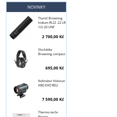
NOVINKY
Tlumič Browning
Iridium IR.22 .22 LR
1/2-20 UNF
2 700,00 Kč
Sluchátka
Browning compact
695,00 Kč
Kolimátor Holosun
ARO EVO RD2
Tyto stránky j
7 590,00 Kč
Thermo terče
Nocpix