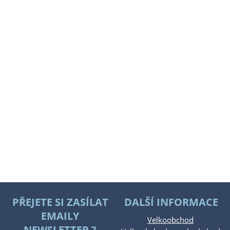
PŘEJETE SI ZASÍLAT
DALŠÍ INFORMACE
EMAILY
Velkoobchod
NEWSLETTER ?