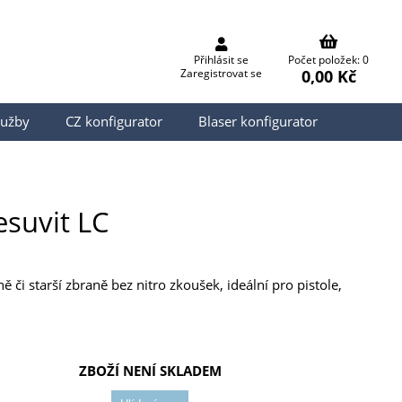
Přihlásit se
Počet položek: 0
0,00 Kč
Zaregistrovat se
lužby
CZ konfigurator
Blaser konfigurator
esuvit LC
 či starší zbraně bez nitro zkoušek, ideální pro pistole,
ZBOŽÍ NENÍ SKLADEM