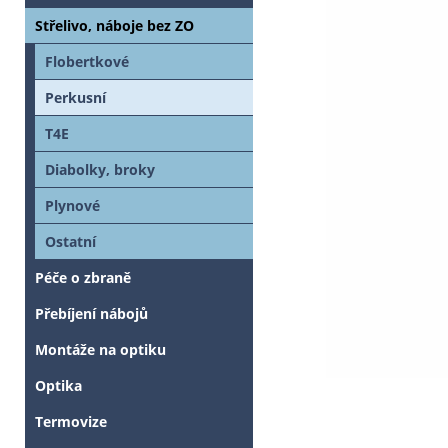
Střelivo, náboje bez ZO
Flobertkové
Perkusní
T4E
Diabolky, broky
Plynové
Ostatní
Péče o zbraně
Přebíjení nábojů
Montáže na optiku
Optika
Termovize