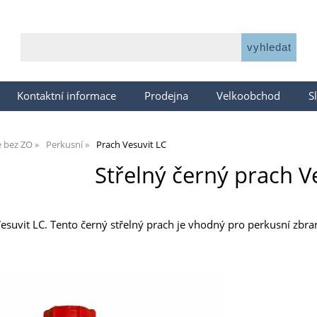
Kontaktní informace
Prodejna
Velkoobchod
S
e bez ZO
Perkusní
Prach Vesuvit LC
Střelný černý prach V
esuvit LC. Tento černý střelný prach je vhodný pro perkusní zbraně