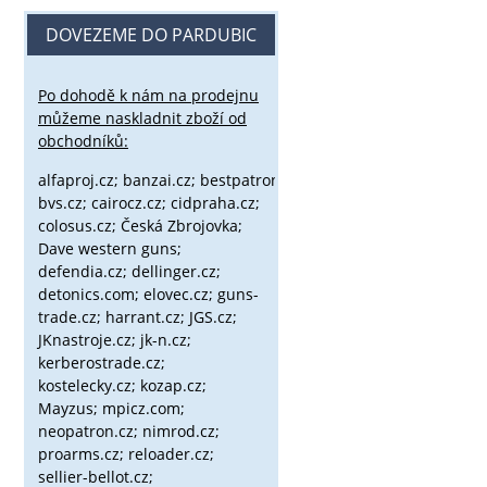
DOVEZEME DO PARDUBIC
Po dohodě k nám na prodejnu
můžeme naskladnit zboží od
obchodníků:
alfaproj.cz;
banzai.cz;
bestpatron.eu;
beretta.cz;
binox.cz;
bvs.cz;
cairocz.cz; cidpraha.cz;
colosus.cz; Česká Zbrojovka;
Dave western guns;
defendia.cz; dellinger.cz;
detonics.com; elovec.cz; guns-
trade.cz; harrant.cz; JGS.cz;
JKnastroje.cz; jk-n.cz;
kerberostrade.cz;
kostelecky.cz;
kozap.cz;
Mayzus;
mpicz.com;
neopatron.cz; nimrod.cz;
proarms.cz; reloader.cz;
sellier-bellot.cz;