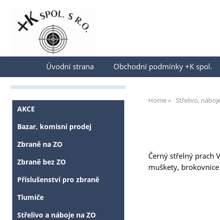
Přihlásit se
Úvodní strana
Obchodní podmínky +K spol.
Home
Střelivo, náboj
AKCE
Bazar, komisní prodej
Zbraně na ZO
Černý střelný prach V
Zbraně bez ZO
muškety, brokovnice
Příslušenství pro zbraně
Tlumiče
Střelivo a náboje na ZO