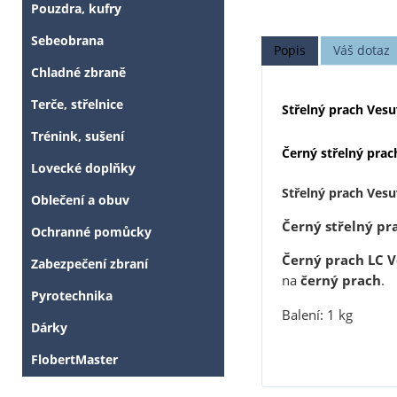
Pouzdra, kufry
Sebeobrana
Popis
Váš dotaz
Chladné zbraně
Terče, střelnice
Střelný prach Vesu
Trénink, sušení
Černý s
třelný prac
Lovecké doplňky
Střelný prach Vesu
Oblečení a obuv
Černý střelný pr
Ochranné pomůcky
Černý prach LC V
Zabezpečení zbraní
na
černý prach
.
Pyrotechnika
Balení: 1 kg
Dárky
FlobertMaster