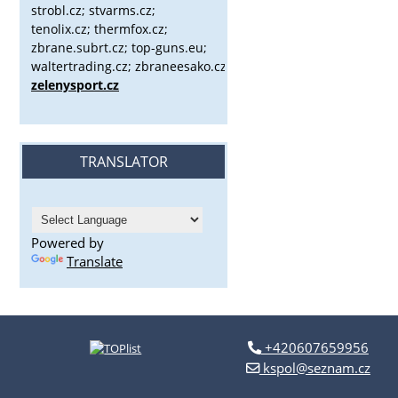
strobl.cz;
stvarms.cz;
tenolix.cz; thermfox.cz;
zbrane.subrt.cz;
top-guns.eu;
waltertrading.cz; zbraneesako.cz;
zelenysport.cz
TRANSLATOR
Powered by
Translate
+420607659956
kspol@seznam.cz