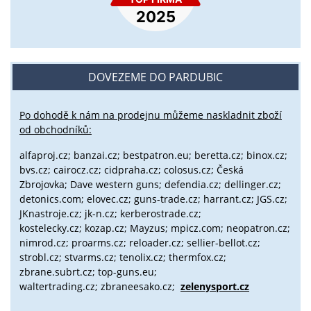
DOVEZEME DO PARDUBIC
Po dohodě k nám na prodejnu můžeme naskladnit zboží
od obchodníků:
alfaproj.cz;
banzai.cz;
bestpatron.eu;
beretta.cz;
binox.cz;
bvs.cz;
cairocz.cz; cidpraha.cz; colosus.cz; Česká
Zbrojovka; Dave western guns; defendia.cz; dellinger.cz;
detonics.com; elovec.cz; guns-trade.cz; harrant.cz; JGS.cz;
JKnastroje.cz; jk-n.cz; kerberostrade.cz;
kostelecky.cz;
kozap.cz; Mayzus;
mpicz.com; neopatron.cz;
nimrod.cz; proarms.cz; reloader.cz; sellier-bellot.cz;
strobl.cz;
stvarms.cz; tenolix.cz; thermfox.cz;
zbrane.subrt.cz;
top-guns.eu;
waltertrading.cz; zbraneesako.cz;
zelenysport.cz