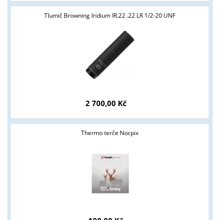
Tlumič Browning Iridium IR.22 .22 LR 1/2-20 UNF
2 700,00 Kč
Tyto stránky jsou určeny pouze odborné veřejnosti od 18 let a
podnikatelům v oblasti zbraně a střelivo. Splňujete tyto
podmínky?
Thermo terče Nocpix
ANO
NE