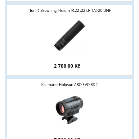
Tlumič Browning Iridium IR.22 .22 LR 1/2-20 UNF
2 700,00 Kč
Tyto stránky jsou určeny pouze odborné veřejnosti od 18 let a
odnikatelům v oblasti zbraně a střelivo. Splňujete tyto podmínk
Kolimátor Holosun ARO EVO RD2
ANO
NE