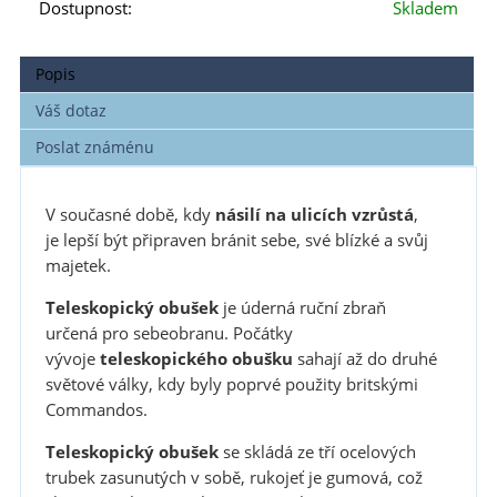
Dostupnost:
Skladem
Popis
Váš dotaz
Poslat známénu
V současné době, kdy
násilí na ulicích vzrůstá
,
je lepší být připraven bránit sebe, své blízké a svůj
majetek.
Teleskopický obušek
je úderná ruční zbraň
určená pro sebeobranu. Počátky
vývoje
teleskopického obušku
sahají až do druhé
světové války, kdy byly poprvé použity britskými
Commandos.
Teleskopický obušek
se skládá ze tří ocelových
trubek zasunutých v sobě, rukojeť je gumová, což