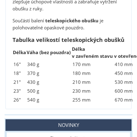
zlepšuje úchopové vlastnosti a zabraňuje vytržení
obušku z ruky.
Součástí balení
teleskopického obušku
je
polohovatelné opaskové pouzdro.
Tabulka velikostí teleskopických obušků
Délka
Délka
Váha (bez pouzdra)
v zavřeném stavu
v otevře
16"
340 g
170 mm
410 mm
18"
370 g
180 mm
450 mm
21"
430 g
210 mm
530 mm
23"
500 g
230 mm
600 mm
26"
540 g
255 mm
670 mm
NOVINKY