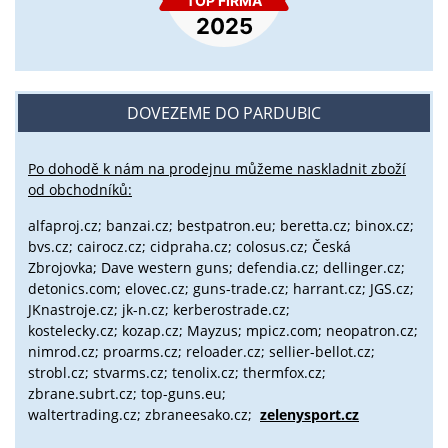
DOVEZEME DO PARDUBIC
Po dohodě k nám na prodejnu můžeme naskladnit zboží
od obchodníků:
alfaproj.cz;
banzai.cz;
bestpatron.eu;
beretta.cz;
binox.cz;
bvs.cz;
cairocz.cz; cidpraha.cz; colosus.cz; Česká
Zbrojovka; Dave western guns; defendia.cz; dellinger.cz;
detonics.com; elovec.cz; guns-trade.cz; harrant.cz; JGS.cz;
JKnastroje.cz; jk-n.cz; kerberostrade.cz;
kostelecky.cz;
kozap.cz; Mayzus;
mpicz.com; neopatron.cz;
nimrod.cz; proarms.cz; reloader.cz; sellier-bellot.cz;
strobl.cz;
stvarms.cz; tenolix.cz; thermfox.cz;
zbrane.subrt.cz;
top-guns.eu;
waltertrading.cz; zbraneesako.cz;
zelenysport.cz