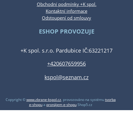
Obchodní podmínky +K spol.
Kontaktní informace
Odstoupení od smlouvy
ESHOP PROVOZUJE
+K spol. s.r.o. Pardubice IČ:63221217
+420607659956
kspol@seznam.cz
Copyright ©
www.zbrane-kspol.cz
,
provozováno na systému
tvorba
e-shopu
a
pronájem e-shopu
Shop5.cz