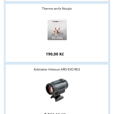
Thermo terče Nocpix
190,00 Kč
Tyto stránky jsou určeny pouze odborné veřejnosti od 18 let a
odnikatelům v oblasti zbraně a střelivo. Splňujete tyto podmínk
Kolimátor Holosun ARO EVO RD2
ANO
NE