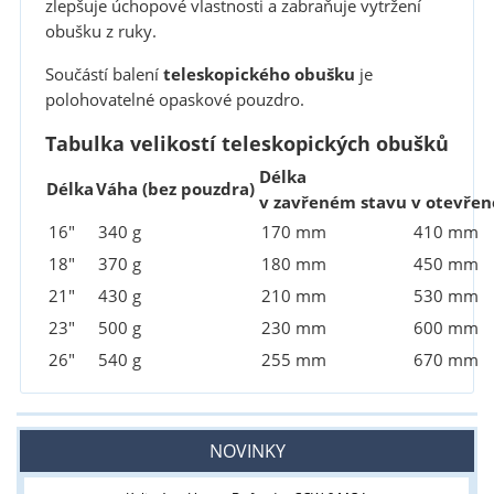
zlepšuje úchopové vlastnosti a zabraňuje vytržení
obušku z ruky.
Součástí balení
teleskopického obušku
je
polohovatelné opaskové pouzdro.
Tabulka velikostí teleskopických obušků
Délka
Délka
Váha (bez pouzdra)
v zavřeném stavu
v otevře
16"
340 g
170 mm
410 mm
18"
370 g
180 mm
450 mm
21"
430 g
210 mm
530 mm
23"
500 g
230 mm
600 mm
26"
540 g
255 mm
670 mm
NOVINKY