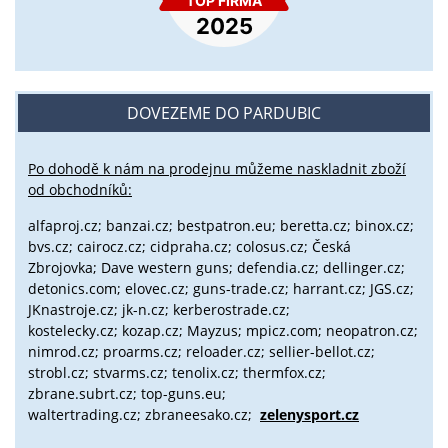
DOVEZEME DO PARDUBIC
Po dohodě k nám na prodejnu můžeme naskladnit zboží
od obchodníků:
alfaproj.cz;
banzai.cz;
bestpatron.eu;
beretta.cz;
binox.cz;
bvs.cz;
cairocz.cz; cidpraha.cz; colosus.cz; Česká
Zbrojovka; Dave western guns; defendia.cz; dellinger.cz;
detonics.com; elovec.cz; guns-trade.cz; harrant.cz; JGS.cz;
JKnastroje.cz; jk-n.cz; kerberostrade.cz;
kostelecky.cz;
kozap.cz; Mayzus;
mpicz.com; neopatron.cz;
nimrod.cz; proarms.cz; reloader.cz; sellier-bellot.cz;
strobl.cz;
stvarms.cz; tenolix.cz; thermfox.cz;
zbrane.subrt.cz;
top-guns.eu;
waltertrading.cz; zbraneesako.cz;
zelenysport.cz