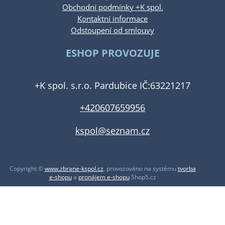
Obchodní podmínky +K spol.
Kontaktní informace
Odstoupení od smlouvy
ESHOP PROVOZUJE
+K spol. s.r.o. Pardubice IČ:63221217
+420607659956
kspol@seznam.cz
Copyright ©
www.zbrane-kspol.cz
,
provozováno na systému
tvorba
e-shopu
a
pronájem e-shopu
Shop5.cz