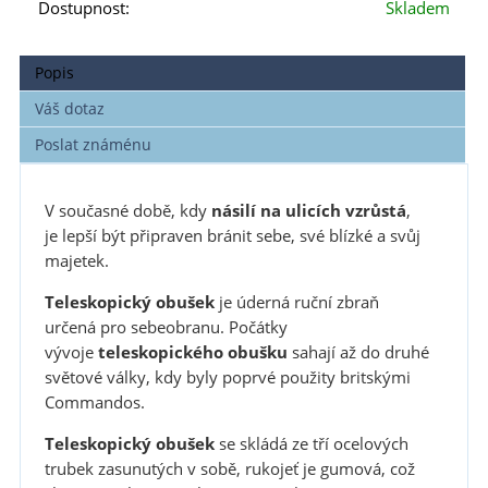
Dostupnost:
Skladem
Popis
Váš dotaz
Poslat známénu
V současné době, kdy
násilí na ulicích vzrůstá
,
je lepší být připraven bránit sebe, své blízké a svůj
majetek.
Teleskopický obušek
je úderná ruční zbraň
určená pro sebeobranu. Počátky
vývoje
teleskopického obušku
sahají až do druhé
světové války, kdy byly poprvé použity britskými
Commandos.
Teleskopický obušek
se skládá ze tří ocelových
trubek zasunutých v sobě, rukojeť je gumová, což