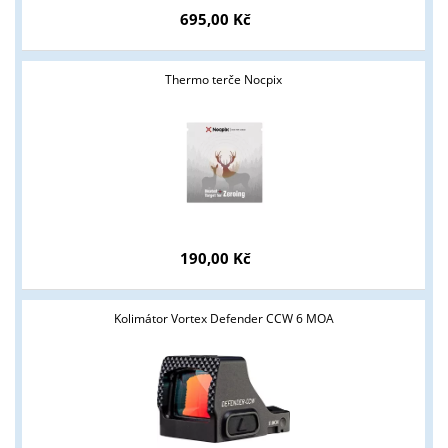
695,00 Kč
Thermo terče Nocpix
Tyto stránky jsou určeny pouze odborné veřejnosti od 18 let a
podnikatelům v oblasti zbraně a střelivo. Splňujete tyto
podmínky?
ANO
NE
190,00 Kč
Kolimátor Vortex Defender CCW 6 MOA