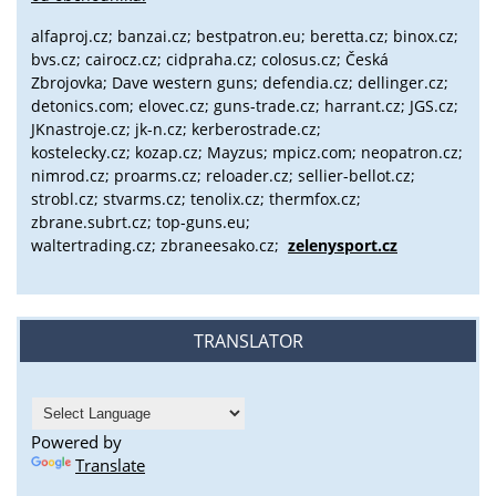
alfaproj.cz;
banzai.cz;
bestpatron.eu;
beretta.cz;
binox.cz;
bvs.cz;
cairocz.cz; cidpraha.cz; colosus.cz; Česká
Zbrojovka; Dave western guns; defendia.cz; dellinger.cz;
detonics.com; elovec.cz; guns-trade.cz; harrant.cz; JGS.cz;
JKnastroje.cz; jk-n.cz; kerberostrade.cz;
kostelecky.cz;
kozap.cz; Mayzus;
mpicz.com; neopatron.cz;
nimrod.cz; proarms.cz; reloader.cz; sellier-bellot.cz;
strobl.cz;
stvarms.cz; tenolix.cz; thermfox.cz;
zbrane.subrt.cz;
top-guns.eu;
waltertrading.cz; zbraneesako.cz;
zelenysport.cz
TRANSLATOR
Powered by
Translate