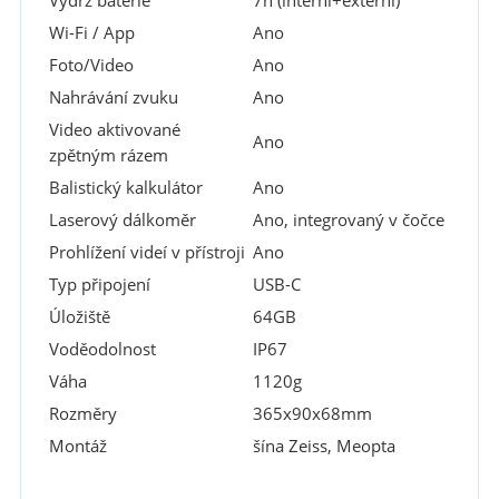
Výdrž baterie
7h (interní+externí)
Wi-Fi / App
Ano
Foto/Video
Ano
Nahrávání zvuku
Ano
Video aktivované
Ano
zpětným rázem
Balistický kalkulátor
Ano
Laserový dálkoměr
Ano, integrovaný v čočce
Prohlížení videí v přístroji
Ano
Typ připojení
USB-C
Úložiště
64GB
Voděodolnost
IP67
Váha
1120g
Rozměry
365x90x68mm
Montáž
šína Zeiss, Meopta