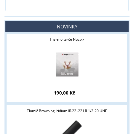
NOVINKY
Thermo terče Nocpix
Tyto stránky jsou určeny pouze odborné veřejnosti od 18 let a
podnikatelům v oblasti zbraně a střelivo. Splňujete tyto
190,00 Kč
podmínky?
ANO
NE
Tlumič Browning Iridium IR.22 .22 LR 1/2-20 UNF