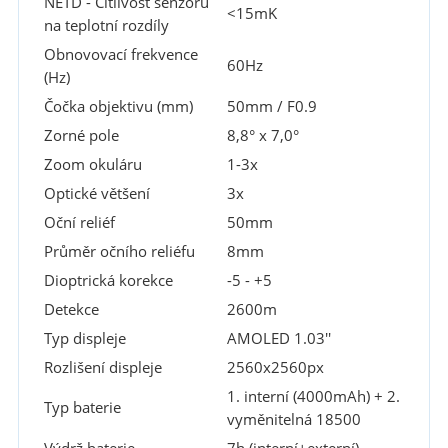
NETD - Citlivost senzoru
<15mK
na teplotní rozdíly
Obnovovací frekvence
60Hz
(Hz)
Čočka objektivu (mm)
50mm / F0.9
Zorné pole
8,8° x 7,0°
Zoom okuláru
1-3x
Optické většení
3x
Oční reliéf
50mm
Průměr očního reliéfu
8mm
Dioptrická korekce
-5 - +5
Detekce
2600m
Typ displeje
AMOLED 1.03''
Rozlišení displeje
2560x2560px
1. interní (4000mAh) + 2.
Typ baterie
vyměnitelná 18500