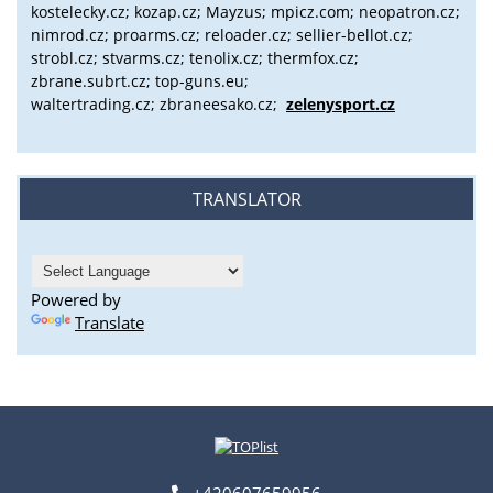
kostelecky.cz;
kozap.cz; Mayzus;
mpicz.com; neopatron.cz;
nimrod.cz; proarms.cz; reloader.cz; sellier-bellot.cz;
strobl.cz;
stvarms.cz; tenolix.cz; thermfox.cz;
zbrane.subrt.cz;
top-guns.eu;
waltertrading.cz; zbraneesako.cz;
zelenysport.cz
TRANSLATOR
Powered by
Translate