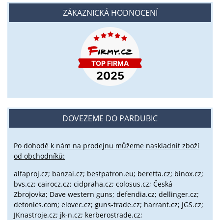
ZÁKAZNICKÁ HODNOCENÍ
DOVEZEME DO PARDUBIC
Po dohodě k nám na prodejnu můžeme naskladnit zboží
od obchodníků:
alfaproj.cz;
banzai.cz;
bestpatron.eu;
beretta.cz;
binox.cz;
bvs.cz;
cairocz.cz; cidpraha.cz; colosus.cz; Česká
Zbrojovka; Dave western guns; defendia.cz; dellinger.cz;
detonics.com; elovec.cz; guns-trade.cz; harrant.cz; JGS.cz;
JKnastroje.cz; jk-n.cz; kerberostrade.cz;