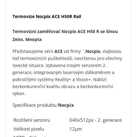
Termovize Nocpix ACE H50R Rail
Termovizní zaměřovač Nocpix ACE H50 R se šínou
Zeiss, Meopta
Představujeme sérii
ACE
od firmy ¨;
Nocpix
, vlajkovou
loď termovizních puškohledů, navrženou pro všechny
lovecké situace. Vybavena novým senzorem 2.
generace, integrovaným laserovým dálkoměrem a
pokročilými systémy Reality+ a Vision+. Nabízí
bezkonkurenční kvalitu obrazu a bezkonkurenční
výkon.
Specifikace produktu
Nocpix
Rozlišení senzoru
640x512px - 2. generace
Velikost pixelu
12µm