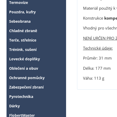
Termovize
Materiál použitý k
Pouzdra, kufry
Konstrukce
kompe
Sebeobrana
Vhodný pro všechn
Chladné zbraně
NENÍ URČEN PRO Z
Terče, střelnice
Technické údaje:
Trénink, sušení
Průměr: 31 mm
Lovecké doplňky
Délka: 177 mm
Oblečení a obuv
Ochranné pomůcky
Váha: 113 g
Zabezpečení zbraní
Pyrotechnika
Dárky
FlobertMaster