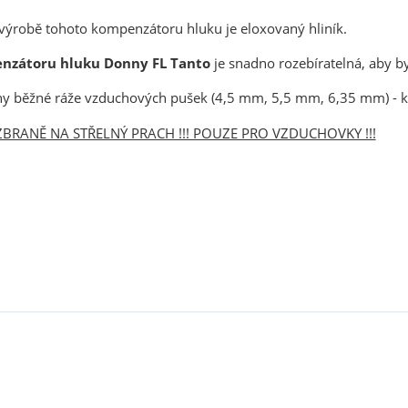
 výrobě tohoto kompenzátoru hluku je eloxovaný hliník.
nzátoru hluku Donny FL Tanto
je snadno rozebíratelná, aby byl
y běžné ráže vzduchových pušek (4,5 mm, 5,5 mm, 6,35 mm) - ka
BRANĚ NA STŘELNÝ PRACH !!! POUZE PRO VZDUCHOVKY !!!