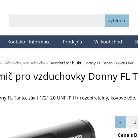
Kontaktní informace
Prodejna
Velkoobchod
S
Větrovky, vzduchovky
Moderátor hluku Donny FL Tanto 1/2-20 UNF
mič pro vzduchovky Donny FL T
y FL Tanto, závit 1/2"-20 UNF (P-H), rozebíratelný, kovové těl
Cena s D