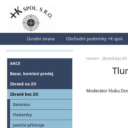
Přihlásit se
Úvodní strana
Obchodní podmínky +K spol.
Home
Zbraně bez ZO
AKCE
Tlu
Bazar, komisní prodej
Zbraně na ZO
Moderátor hluku Donn
Zbraně bez ZO
Detonics
Flobertky
Jateční přístroje