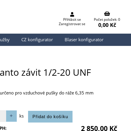
Přihlásit se
Počet položek: 0
0,00 Kč
Zaregistrovat se
lužby
CZ konfigurator
Blaser konfigurator
anto závit 1/2-20 UNF
o, určeno pro vzduchové pušky do ráže 6,35 mm
ks
2 850,00 Kč
PH: