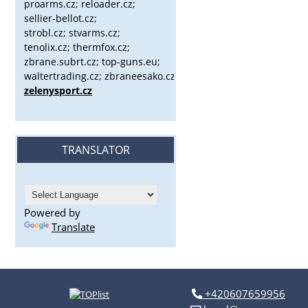
proarms.cz; reloader.cz;
sellier-bellot.cz;
strobl.cz;
stvarms.cz;
tenolix.cz; thermfox.cz;
zbrane.subrt.cz;
top-guns.eu;
waltertrading.cz; zbraneesako.cz;
zelenysport.cz
TRANSLATOR
Powered by
Translate
+420607659956