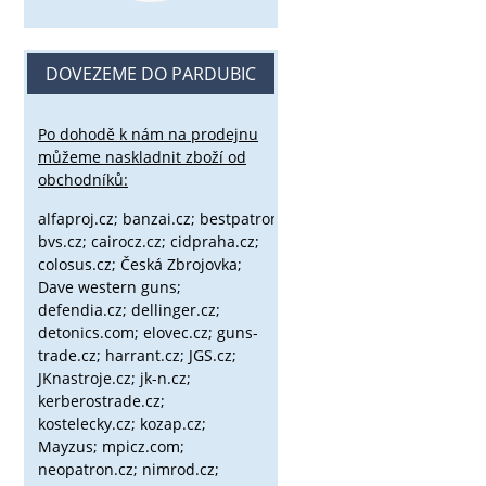
DOVEZEME DO PARDUBIC
Po dohodě k nám na prodejnu
můžeme naskladnit zboží od
obchodníků:
alfaproj.cz;
banzai.cz;
bestpatron.eu;
beretta.cz;
binox.cz;
bvs.cz;
cairocz.cz; cidpraha.cz;
colosus.cz; Česká Zbrojovka;
Dave western guns;
defendia.cz; dellinger.cz;
detonics.com; elovec.cz; guns-
trade.cz; harrant.cz; JGS.cz;
JKnastroje.cz; jk-n.cz;
kerberostrade.cz;
kostelecky.cz;
kozap.cz;
Mayzus;
mpicz.com;
neopatron.cz; nimrod.cz;