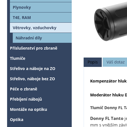
Plynovky
T4E, RAM
Větrovky, vzduchovky
Náhradní díly
Příslušenství pro zbraně
Tlumiče
Popis
Váš dotaz
Střelivo a náboje na ZO
Střelivo, náboje bez ZO
Kompenzátor hluk
Péče o zbraně
Moderátor hluku D
Přebíjení nábojů
Tlumič Donny FL T
Montáže na optiku
Donny FL Tanto
j
Optika
mm s vnějším závi