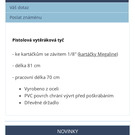
Váš dotaz
Poslat známénu
Pistolová vytěráková tyč
- ke kartáčkům se závitem 1/8'' (
kartáčky Megaline
)
- délka 81 cm
- pracovní délka 70 cm
Vyrobeno z oceli
PVC povrch chrání vývrt před poškrábáním
Dřevěné držadlo
NOVINKY