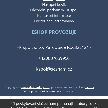
Nákupní košík
Obchodní podmínky +K spol.
Kontaktní informace
Odstoupení od smlouvy
ESHOP PROVOZUJE
+K spol. s.r.o. Pardubice IČ:63221217
+420607659956
kspol@seznam.cz
Copyright ©
www.zbrane-kspol.cz
,
provozováno na systému
tvorba
e-shopu
a
pronájem e-shopu
Shop5.cz
Při poskytování služeb nám pomáhají soubory cookie.