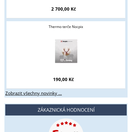
Tyto stránky jsou určeny pouze odborné veřejnosti od 18 let a
podnikatelům v oblasti zbraně a střelivo. Splňujete tyto
2 700,00 Kč
podmínky?
ANO
NE
Thermo terče Nocpix
190,00 Kč
Zobrazit všechny novinky ...
ZÁKAZNICKÁ HODNOCENÍ