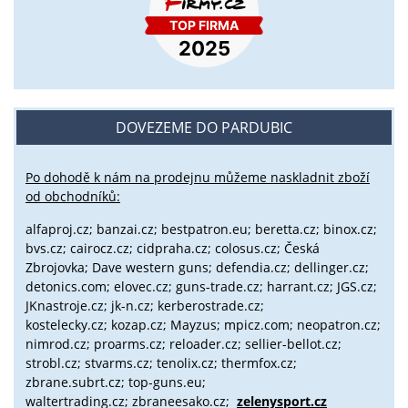
DOVEZEME DO PARDUBIC
Po dohodě k nám na prodejnu můžeme naskladnit zboží
od obchodníků:
alfaproj.cz;
banzai.cz;
bestpatron.eu;
beretta.cz;
binox.cz;
bvs.cz;
cairocz.cz; cidpraha.cz; colosus.cz; Česká
Zbrojovka; Dave western guns; defendia.cz; dellinger.cz;
detonics.com; elovec.cz; guns-trade.cz; harrant.cz; JGS.cz;
JKnastroje.cz; jk-n.cz; kerberostrade.cz;
kostelecky.cz;
kozap.cz; Mayzus;
mpicz.com; neopatron.cz;
nimrod.cz; proarms.cz; reloader.cz; sellier-bellot.cz;
strobl.cz;
stvarms.cz; tenolix.cz; thermfox.cz;
zbrane.subrt.cz;
top-guns.eu;
waltertrading.cz; zbraneesako.cz;
zelenysport.cz