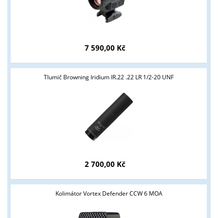
7 590,00 Kč
Tlumič Browning Iridium IR.22 .22 LR 1/2-20 UNF
Tyto stránky jsou určeny pouze odborné veřejnosti od 18 let a
podnikatelům v oblasti zbraně a střelivo. Splňujete tyto
podmínky?
2 700,00 Kč
ANO
NE
Kolimátor Vortex Defender CCW 6 MOA