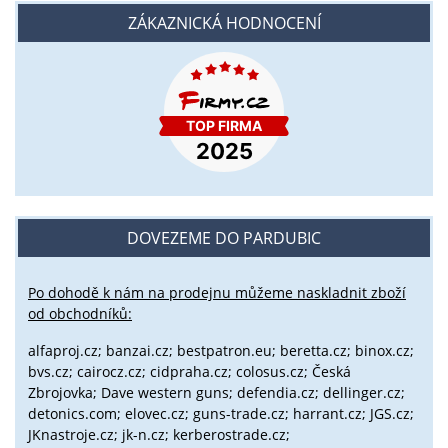
ZÁKAZNICKÁ HODNOCENÍ
DOVEZEME DO PARDUBIC
Po dohodě k nám na prodejnu můžeme naskladnit zboží
od obchodníků:
alfaproj.cz;
banzai.cz;
bestpatron.eu;
beretta.cz;
binox.cz;
bvs.cz;
cairocz.cz; cidpraha.cz; colosus.cz; Česká
Zbrojovka; Dave western guns; defendia.cz; dellinger.cz;
detonics.com; elovec.cz; guns-trade.cz; harrant.cz; JGS.cz;
JKnastroje.cz; jk-n.cz; kerberostrade.cz;