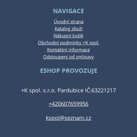
NAVIGACE
Úvodní strana
Katalog zboží
Nákupní košík
Obchodní podmínky +K spol.
Kontaktní informace
Odstoupení od smlouvy
ESHOP PROVOZUJE
+K spol. s.r.o. Pardubice IČ:63221217
+420607659956
kspol@seznam.cz