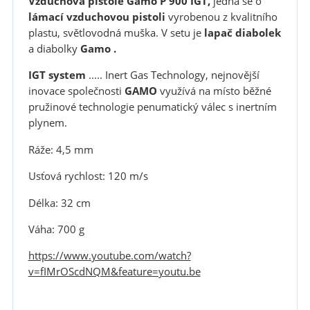
Vzduchová pistole Gamo P 900 IGT,
jedná se o
lámací vzduchovou pistoli
vyrobenou z kvalitního
plastu, světlovodná muška. V setu je
lapač diabolek
a diabolky
Gamo .
IGT system
..... Inert Gas Technology, nejnovější
inovace společnosti
GAMO
využívá na místo běžné
pružinové technologie penumatický válec s inertním
plynem.
Ráže: 4,5 mm
Usťová rychlost: 120 m/s
Délka: 32 cm
Váha: 700 g
https://www.youtube.com/watch?
v=fIMrOScdNQM&feature=youtu.be
https://youtu.be/fIMrOScdNQM