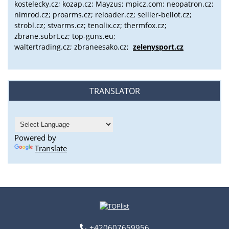
kostelecky.cz;
kozap.cz; Mayzus;
mpicz.com; neopatron.cz;
nimrod.cz; proarms.cz; reloader.cz; sellier-bellot.cz;
strobl.cz;
stvarms.cz; tenolix.cz; thermfox.cz;
zbrane.subrt.cz;
top-guns.eu;
waltertrading.cz; zbraneesako.cz;
zelenysport.cz
TRANSLATOR
Powered by
Translate
+420607659956