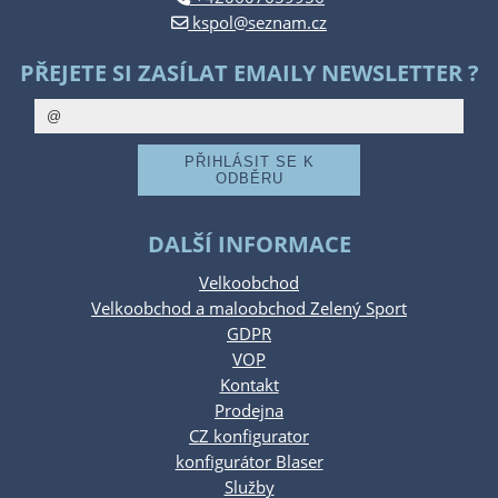
kspol@seznam.cz
PŘEJETE SI ZASÍLAT EMAILY NEWSLETTER ?
DALŠÍ INFORMACE
Velkoobchod
Velkoobchod a maloobchod Zelený Sport
GDPR
VOP
Kontakt
Prodejna
CZ konfigurator
konfigurátor Blaser
Služby