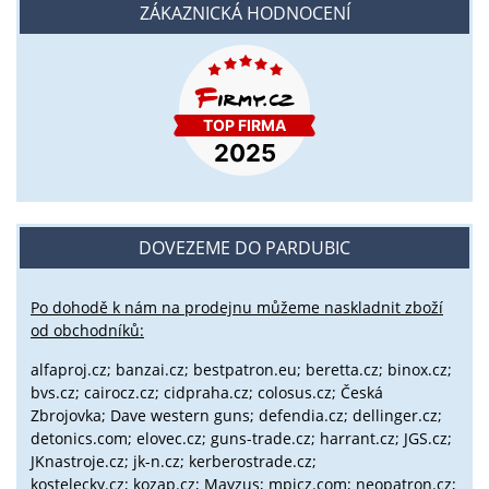
ZÁKAZNICKÁ HODNOCENÍ
DOVEZEME DO PARDUBIC
Po dohodě k nám na prodejnu můžeme naskladnit zboží
od obchodníků:
alfaproj.cz;
banzai.cz;
bestpatron.eu;
beretta.cz;
binox.cz;
bvs.cz;
cairocz.cz; cidpraha.cz; colosus.cz; Česká
Zbrojovka; Dave western guns; defendia.cz; dellinger.cz;
detonics.com; elovec.cz; guns-trade.cz; harrant.cz; JGS.cz;
JKnastroje.cz; jk-n.cz; kerberostrade.cz;
kostelecky.cz;
kozap.cz; Mayzus;
mpicz.com; neopatron.cz;