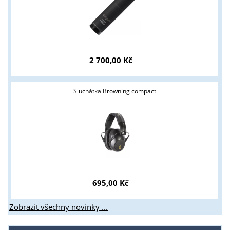
Tyto stránky jsou určeny pouze odborné veřejnosti od 18 let a
podnikatelům v oblasti zbraně a střelivo. Splňujete tyto
podmínky?
2 700,00 Kč
ANO
NE
Sluchátka Browning compact
695,00 Kč
Zobrazit všechny novinky ...