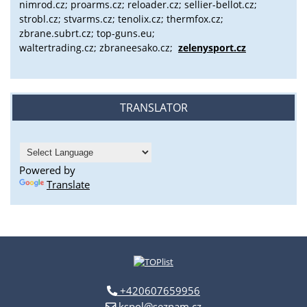
nimrod.cz; proarms.cz; reloader.cz; sellier-bellot.cz;
strobl.cz;
stvarms.cz; tenolix.cz; thermfox.cz;
zbrane.subrt.cz;
top-guns.eu;
waltertrading.cz; zbraneesako.cz;
zelenysport.cz
TRANSLATOR
Powered by
Translate
+420607659956
kspol@seznam.cz