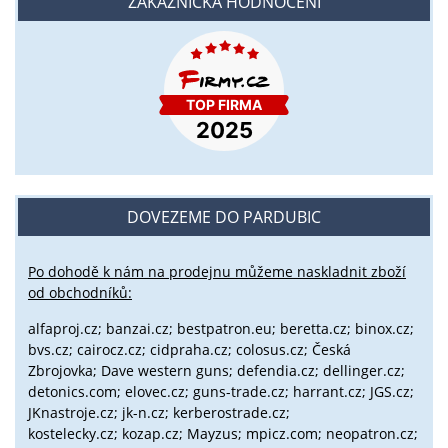
ZÁKAZNICKÁ HODNOCENÍ
DOVEZEME DO PARDUBIC
Po dohodě k nám na prodejnu můžeme naskladnit zboží
od obchodníků:
alfaproj.cz;
banzai.cz;
bestpatron.eu;
beretta.cz;
binox.cz;
bvs.cz;
cairocz.cz; cidpraha.cz; colosus.cz; Česká
Zbrojovka; Dave western guns; defendia.cz; dellinger.cz;
detonics.com; elovec.cz; guns-trade.cz; harrant.cz; JGS.cz;
JKnastroje.cz; jk-n.cz; kerberostrade.cz;
kostelecky.cz;
kozap.cz; Mayzus;
mpicz.com; neopatron.cz;