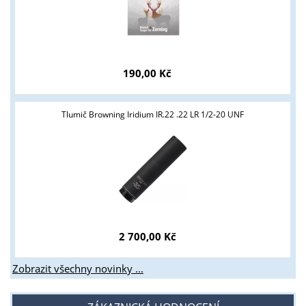
Tyto stránky jsou určeny pouze odborné veřejnosti od 18 let a
podnikatelům v oblasti zbraně a střelivo. Splňujete tyto
podmínky?
190,00 Kč
ANO
NE
Tlumič Browning Iridium IR.22 .22 LR 1/2-20 UNF
2 700,00 Kč
Zobrazit všechny novinky ...