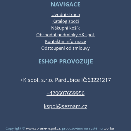
NAVIGACE
Úvodní strana
Katalog zboží
Nákupní košík
Obchodní podmínky +K spol.
Kontaktní informace
Odstoupení od smlouvy
ESHOP PROVOZUJE
+K spol. s.r.o. Pardubice IČ:63221217
+420607659956
kspol@seznam.cz
Copyright ©
www.zbrane-kspol.cz
,
provozováno na systému
tvorba