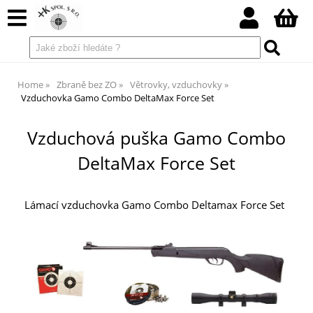
Home
Zbraně bez ZO
Větrovky, vzduchovky
Vzduchovka Gamo Combo DeltaMax Force Set
Vzduchová puška Gamo Combo
DeltaMax Force Set
Lámací vzduchovka Gamo Combo Deltamax Force Set