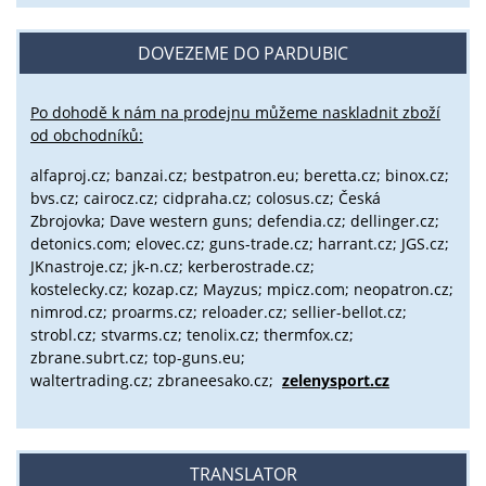
DOVEZEME DO PARDUBIC
Po dohodě k nám na prodejnu můžeme naskladnit zboží
od obchodníků:
alfaproj.cz;
banzai.cz;
bestpatron.eu;
beretta.cz;
binox.cz;
bvs.cz;
cairocz.cz; cidpraha.cz; colosus.cz; Česká
Zbrojovka; Dave western guns; defendia.cz; dellinger.cz;
detonics.com; elovec.cz; guns-trade.cz; harrant.cz; JGS.cz;
JKnastroje.cz; jk-n.cz; kerberostrade.cz;
kostelecky.cz;
kozap.cz; Mayzus;
mpicz.com; neopatron.cz;
nimrod.cz; proarms.cz; reloader.cz; sellier-bellot.cz;
strobl.cz;
stvarms.cz; tenolix.cz; thermfox.cz;
zbrane.subrt.cz;
top-guns.eu;
waltertrading.cz; zbraneesako.cz;
zelenysport.cz
TRANSLATOR