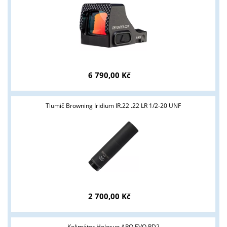
6 790,00 Kč
Tyto stránky jsou určeny pouze odborné veřejnosti od 18 let a
podnikatelům v oblasti zbraně a střelivo. Splňujete tyto
Tlumič Browning Iridium IR.22 .22 LR 1/2-20 UNF
podmínky?
ANO
NE
2 700,00 Kč
Kolimátor Holosun ARO EVO RD2