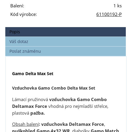
Balení:
1 ks
Kód výrobce:
61100192-P
Popis
Váš dotaz
Poslat známénu
Gamo Delta Max Set
Vzduchovka Gamo Combo Delta Max Set
Lámací pružinová
vzduchovka
Gamo Combo
Deltamax Force
vhodná pro nejmladší střelce,
plastová
pažba.
Obsah balení
:
vzduchovka Deltamax Force
,
puškohled Gamo 4x32 WR,
diabolky
Gamo Match